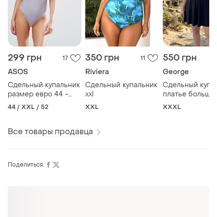
299 грн
350 грн
550 грн
17
11
ASOS
Riviera
George
Сдельный купальник
Сдельный купальник
Сдельный купа
размер евро 44 -
xxl
платье большо
(xxl)
размер
44 / XXL / 52
XXL
XXXL
Все товары продавца
Поделиться:
Оформляй подписку SMART
Получи заказ с бесплатной доставкой