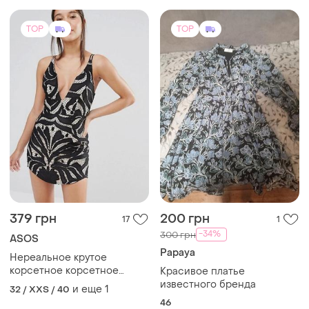
TOP
TOP
379 грн
200 грн
17
1
-34%
300 грн
ASOS
Papaya
Нереальное крутое
корсетное корсетное
Красивое платье
платье мини сарафан
известного бренда
и еще
1
32 / XXS / 40
декольте косточки на
46