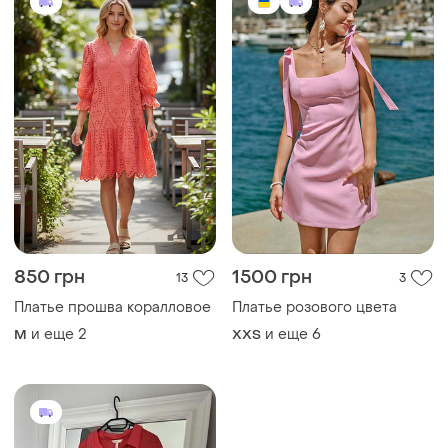
850 грн
1500 грн
13
3
Платье прошва коралловое
Платье розового цвета
и еще
2
и еще
6
M
XХS