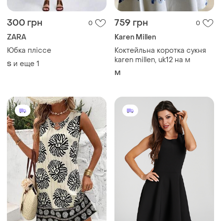
300 грн
759 грн
0
0
ZARA
Karen Millen
Юбка пліссе
Коктейльна коротка сукня
karen millen, uk12 на м
и еще
1
S
M