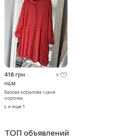
418 грн
5
H&M
Базова коралова сукня
сорочка
и еще
1
L
ТОП объявлений