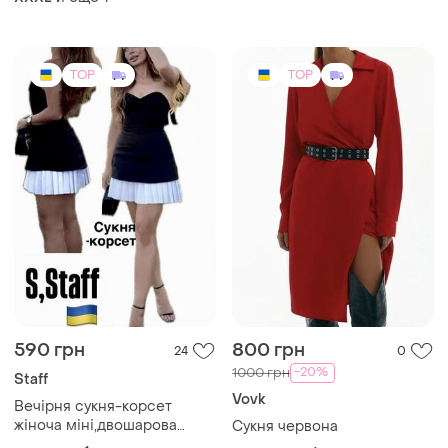
размер, батал.
TOP
TOP
590 грн
800 грн
24
0
-20%
1000 грн
Staff
Vovk
Вечірня сукня-корсет
жіноча міні,двошарова
Сукня червона
сукня:верх чорний колір з