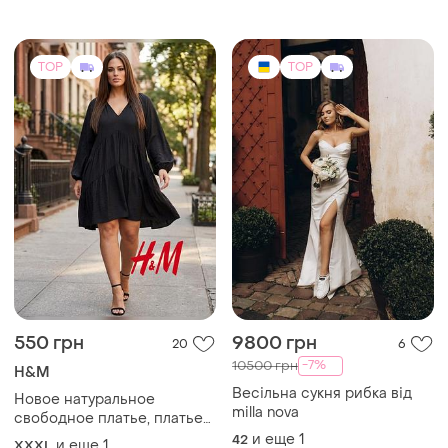
косточках тонкие брители
резиночки просто вау
секси по фигуре
TOP
TOP
550 грн
9800 грн
20
6
-7%
10500 грн
H&M
Весільна сукня рибка від
Новое натуральное
milla nova
свободное платье, платье
от h&amp;m, большой
и еще
1
42
и еще
1
XXXL