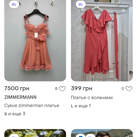
7500 грн
399 грн
8
0
ZIMMERMANN
Платье с воланами
Сукня zimmerman платье
и еще
1
L
и еще
3
S