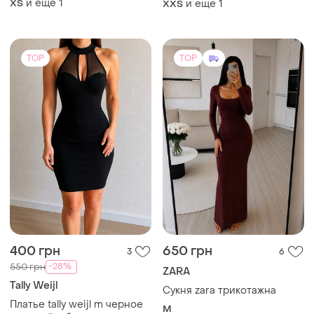
и еще
1
ХS
и еще
1
XХS
білим плісе знизу,спинка-
змійка,,бюстьє на кісточках,
,український бренд staff,s
TOP
TOP
400 грн
650 грн
3
6
-28%
550 грн
ZARA
Tally Weijl
Сукня zara трикотажна
Платье tally weijl m черное
M