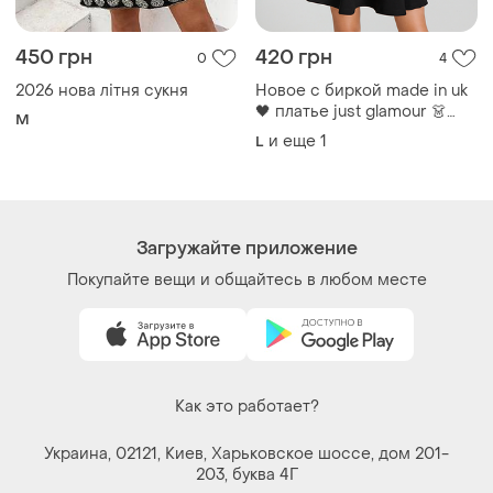
450 грн
420 грн
0
4
2026 нова літня сукня
Новое с биркой made in uk
🖤 платье just glamour 👗
M
черное платье клеш ⚡
и еще
1
L
маленькое черное платье
без рукавов
Загружайте приложение
Покупайте вещи и общайтесь в любом месте
Как это работает?
Украина, 02121, Киев, Харьковское шоссе, дом 201-
203, буква 4Г