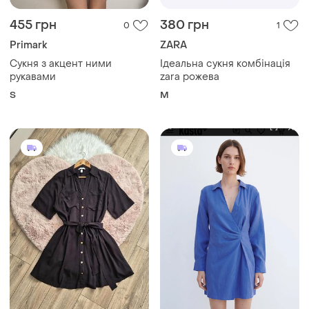
455 грн
380 грн
0
1
Primark
ZARA
Сукня з акцент ними
Ідеальна сукня комбінація
рукавами
zara рожева
S
M