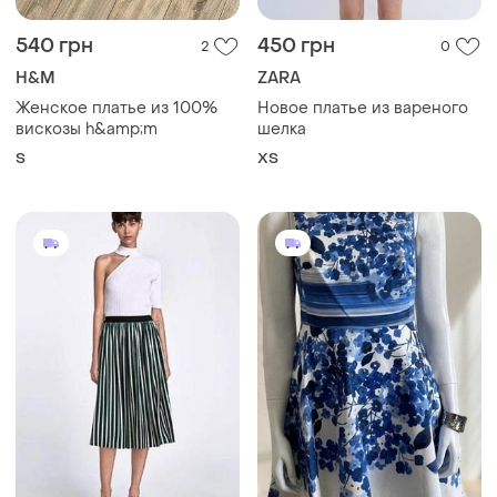
540 грн
450 грн
2
0
H&M
ZARA
Женское платье из 100%
Новое платье из вареного
вискозы h&amp;m
шелка
S
ХS