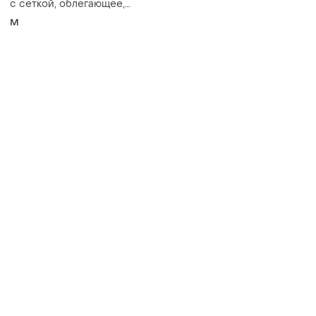
с сеткой, облегающее,
вечернее
M