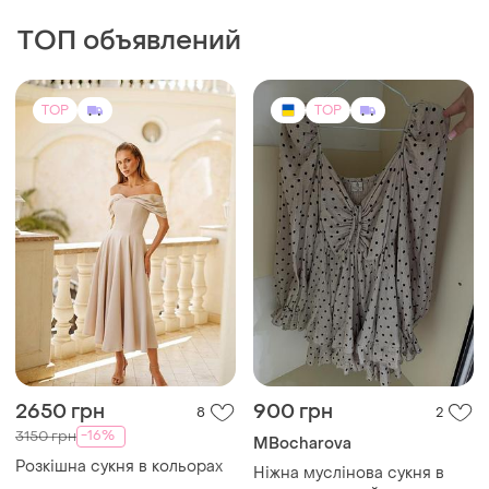
ТОП объявлений
TOP
TOP
2650 грн
900 грн
8
2
-16%
3150 грн
MBocharova
Розкішна сукня в кольорах
Ніжна муслінова сукня в