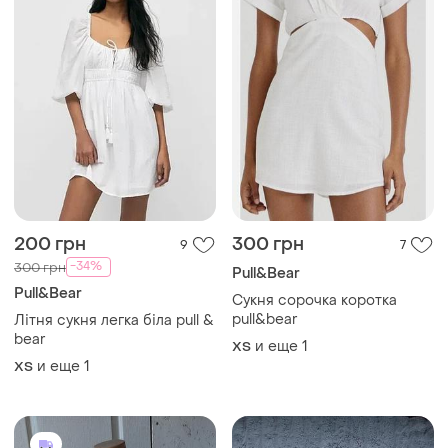
200 грн
300 грн
9
7
-34%
300 грн
Pull&Bear
Pull&Bear
Сукня сорочка коротка
pull&bear
Літня сукня легка біла pull &
bear
и еще
1
ХS
и еще
1
ХS