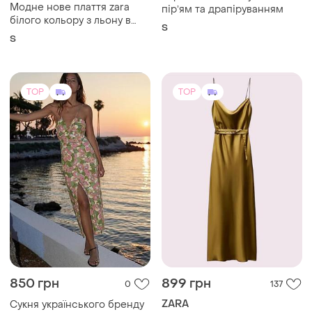
Модне нове плаття zara
пірʼям та драпіруванням
білого кольору з льону в
S
розмірі s
S
TOP
TOP
850 грн
899 грн
0
137
ZARA
Сукня українського бренду