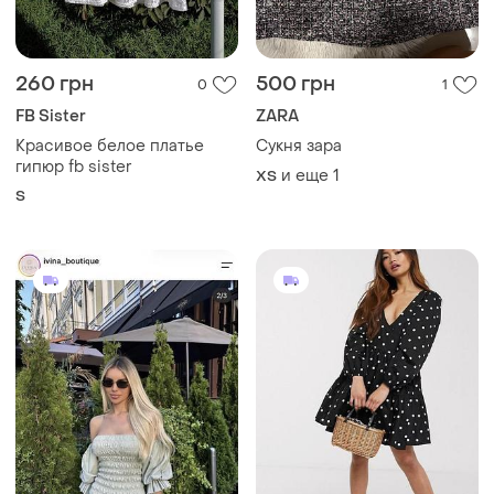
260 грн
500 грн
0
1
FB Sister
ZARA
Красивое белое платье
Сукня зара
гипюр fb sister
и еще
1
ХS
S