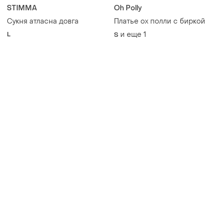
STIMMA
Oh Polly
Сукня атласна довга
Платье ох полли с биркой
L
и еще
1
S