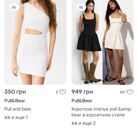
350 грн
949 грн
2
60
Pull&Bear
Pull&Bear
Pull and bear.
Короткое платье pull &amp;
bear в корсетном стиле
и еще
1
ХS
и еще
2
ХS