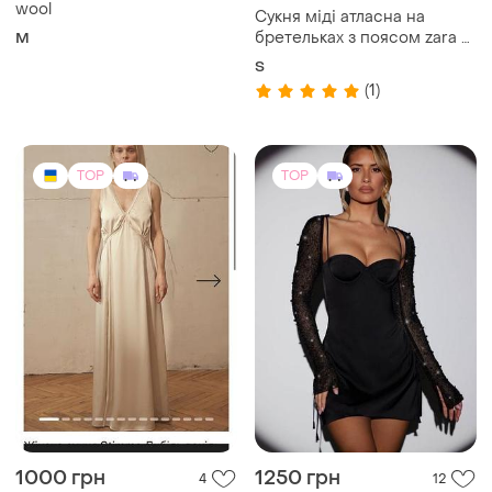
wool
Сукня міді атласна на
бретельках з поясом zara s
M
гірчична хакі
S
(1)
TOP
TOP
1000 грн
1250 грн
4
12