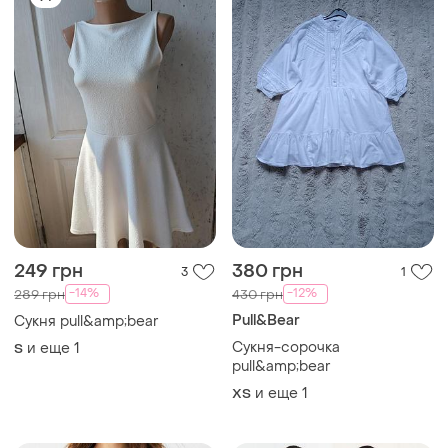
249 грн
380 грн
3
1
-14%
-12%
289 грн
430 грн
Pull&Bear
Сукня pull&amp;bear
Сукня-сорочка
и еще
1
S
pull&amp;bear
и еще
1
ХS