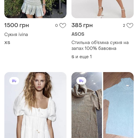
1500 грн
385 грн
0
2
ASOS
Сукня ivina
Стильна об'ємна сукня на
ХS
запах 100% бавовна
и еще
1
S