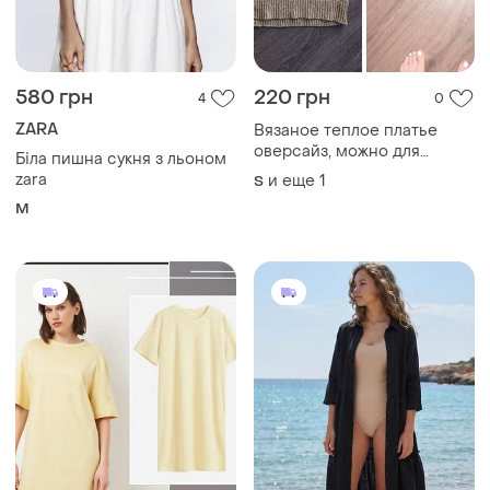
580 грн
220 грн
4
0
ZARA
Вязаное теплое платье
оверсайз, можно для
Біла пишна сукня з льоном
беременных.
zara
и еще
1
S
M