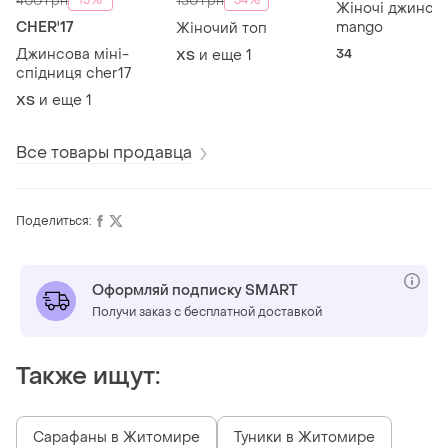
400 грн
150 грн
Жіночі джинси
CHER'17
mango
Жіночий топ
Джинсова міні-
34
и еще
1
ХS
спідниця cher17
и еще
1
ХS
Все товары продавца
Поделиться:
Оформляй подписку SMART
Получи заказ с бесплатной доставкой
Также ищут:
Сарафаны в Житомире
Туники в Житомире