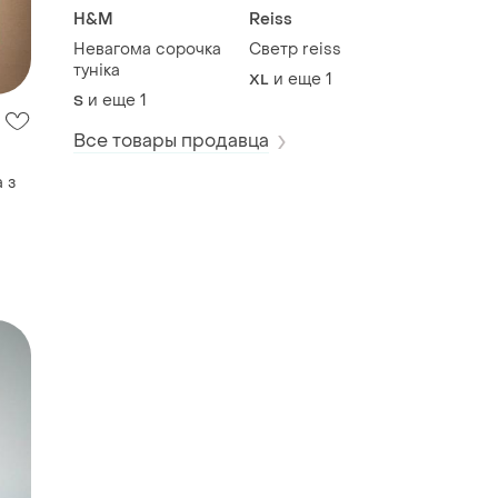
H&M
Reiss
Невагома сорочка
Светр reiss
туніка
и еще
1
XL
и еще
1
S
Все товары продавца
 з