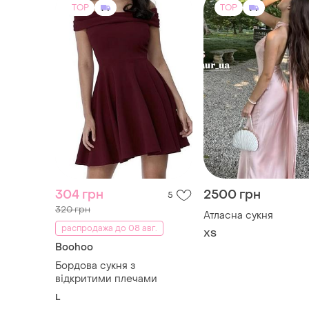
TOP
TOP
304 грн
2500 грн
5
320 грн
Атласна сукня
распродажа до 08 авг.
ХS
Boohoo
Бордова сукня з
відкритими плечами
L