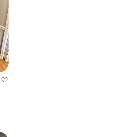
ми
ace