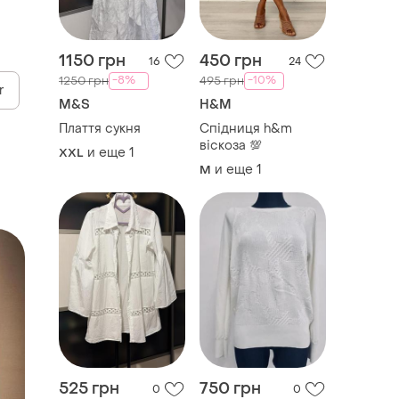
1150 грн
450 грн
16
24
-8%
-10%
1250 грн
495 грн
r
M&S
H&M
Плаття сукня
Спідниця h&m
віскоза 💯
и еще
1
XXL
и еще
1
M
525 грн
750 грн
0
0