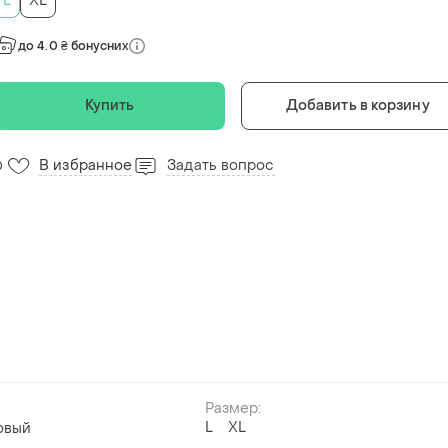
L
XL
до 4.0 ₴ бонусних
Купить
Добавить в корзину
В избранное
Задать вопрос
0
Размер:
L
XL
овый