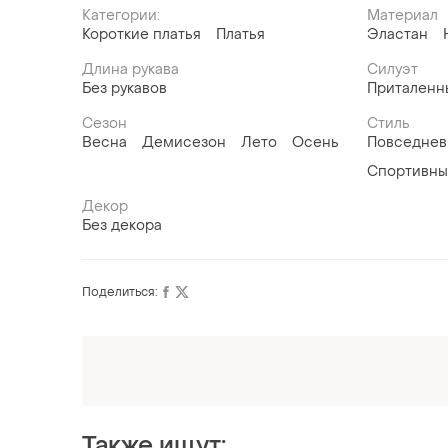
Категории:
Материал
Короткие платья
Платья
Эластан
Длина рукава
Силуэт
Без рукавов
Приталенн
Сезон
Стиль
Весна
Демисезон
Лето
Осень
Повседне
Спортивн
Декор
Без декора
Поделиться:
Также ищут: