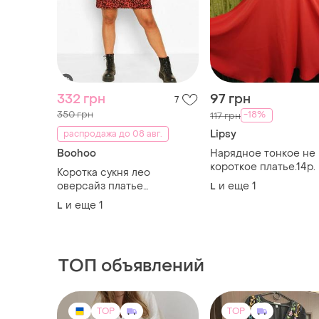
332 грн
97 грн
7
350 грн
-18%
117 грн
Lipsy
распродажа до 08 авг.
Boohoo
Нарядное тонкое не
короткое платье.14р.
Коротка сукня лео
оверсайз платье
и еще
1
L
свободного кроя лео
и еще
1
L
ТОП объявлений
TOP
TOP