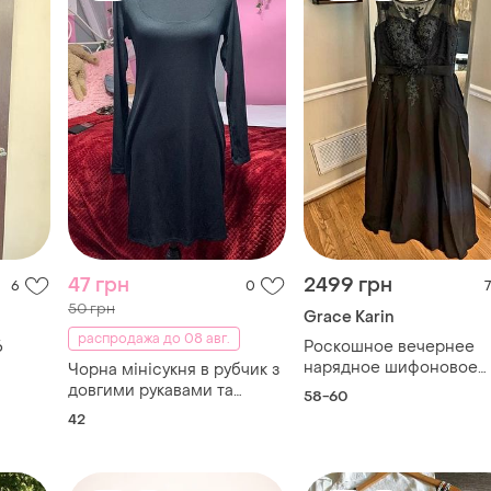
47 грн
2499 грн
6
0
7
50 грн
Grace Karin
распродажа до 08 авг.
6
Роскошное вечернее
нарядное шифоновое
Чорна мінісукня в рубчик з
платье-макси длины с
довгими рукавами та
58-60
много декорированны
широким округлим вирізом.
42
бусинами лифом от
английского бренда gr
karin.