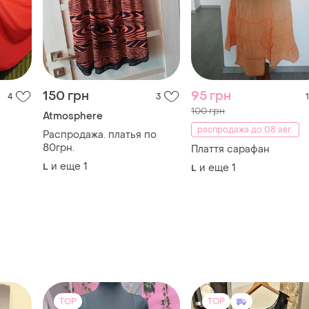
150 грн
95 грн
4
3
1
100 грн
Atmosphere
распродажа до 08 авг.
Распродажа. платья по
80грн.
Плаття сарафан
и еще
1
L
и еще
1
L
TOP
TOP