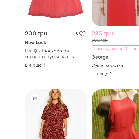
200 грн
285 грн
8
300 грн
New Look
распродажа до 08 авг.
L-xl 👗 літня коротка
коралова сукня плаття
George
и еще
1
L
Сукня коротка
и еще
1
L