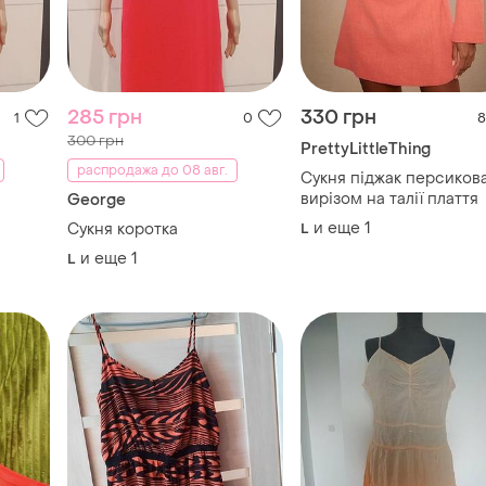
285 грн
330 грн
1
0
8
300 грн
PrettyLittleThing
распродажа до 08 авг.
Сукня піджак персикова
вирізом на талії плаття
George
и еще
1
Сукня коротка
L
и еще
1
L