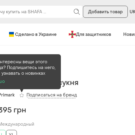
Добавить товар
U
Сделано в Украине
Для защитников
Нови
нтересны вещи этого
а? Подпишитесь на него,
В наличии
1 шт
 узнавать о новинках
Плаття в рубчик сукня
шо
Подписаться на бренд
Primark
395 грн
Международный