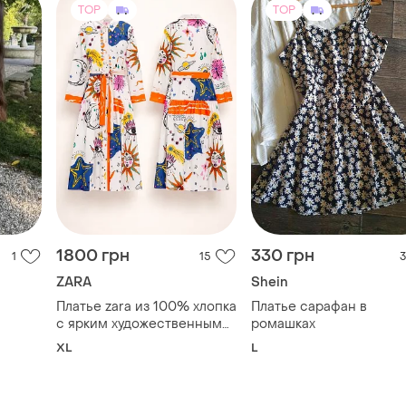
TOP
TOP
1800 грн
330 грн
1
15
3
ZARA
Shein
Платье zara из 100% хлопка
Платье сарафан в
с ярким художественным
ромашках
принтом, xl
XL
L