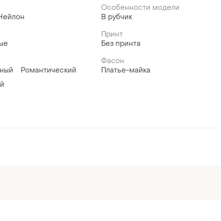
Особенности модели
Нейлон
В рубчик
Принт
ые
Без принта
Фасон
вный
Романтический
Платье-майка
ый