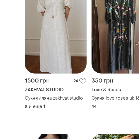
1500 грн
350 грн
24
ZAKHVAT.STUDIO
Love & Roses
Сукня лляна zakhvat.studio
Сукня love roses uk 1
и еще
1
44
S