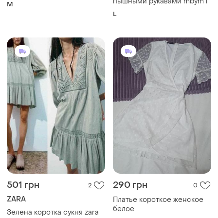
пышными рукавами mbym l
M
L
501 грн
290 грн
2
0
ZARA
Платье короткое женское
белое
Зелена коротка сукня zara