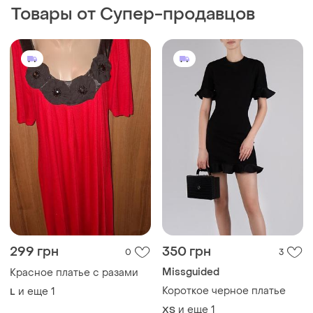
Товары от Супер-продавцов
299 грн
350 грн
0
3
Missguided
Красное платье с разами
Короткое черное платье
и еще
1
L
и еще
1
ХS