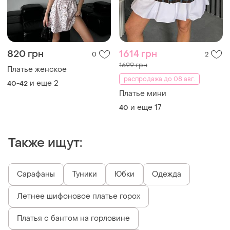
820 грн
1614 грн
0
2
1699 грн
Платье женское
распродажа до 08 авг.
и еще
2
40-42
Платье мини
и еще
17
40
Также ищут:
Сарафаны
Туники
Юбки
Одежда
Летнее шифоновое платье горох
Платья с бантом на горловине