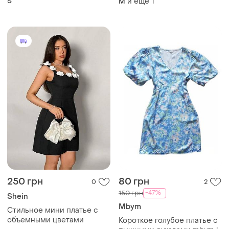
S
и еще
1
M
250 грн
80 грн
0
2
-47%
150 грн
Shein
Mbym
Стильное мини платье с
объемными цветами
Короткое голубое платье с