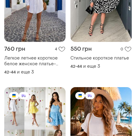
760 грн
550 грн
4
0
Легкое летнее короткое
Стильное короткое платье
белое женское платье-
и еще
3
42-44
рубашка из муслина с
и еще
3
42-44
пояском, подростковое
короткое летнее платье-
рубашка, платье-рубашка
женская из муслина