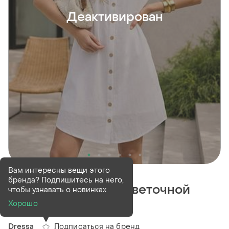
Деактивирован
Деактивирован
5 шт
Вам интересны вещи этого
бренда? Подпишитесь на него,
Платье-рубашка с цветочной
чтобы узнавать о новинках
вышивкой
Хорошо
Подписаться на бренд
Dressa