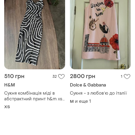
510 грн
2800 грн
32
1
H&M
Dolce & Gabbana
Сукня комбінація міді в
Сукня - з любовʼю до італії
абстрактний принт h&m xs
и еще
1
M
розміру
ХS