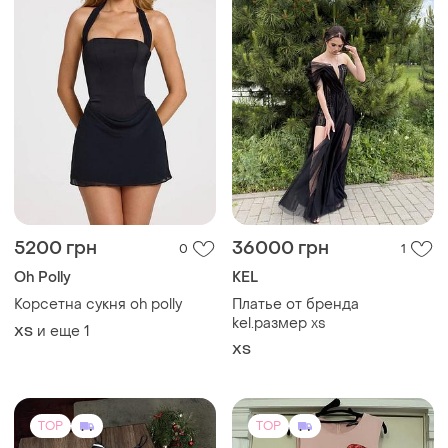
5200 грн
36000 грн
0
1
Oh Polly
KEL
Корсетна сукня oh polly
Платье от бренда
kel.размер xs
и еще
1
ХS
ХS
TOP
TOP