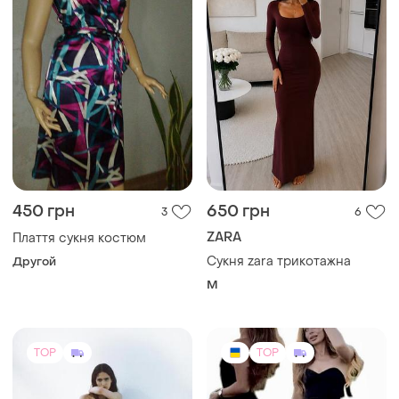
450 грн
650 грн
3
6
ZARA
Плаття сукня костюм
Сукня zara трикотажна
Другой
M
TOP
TOP