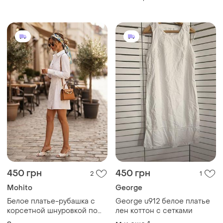
450 грн
450 грн
2
1
Mohito
George
Белое платье-рубашка с
George u912 белое платье
корсетной шнуровкой по
лен коттон с сетками
бокам mohito, s/36