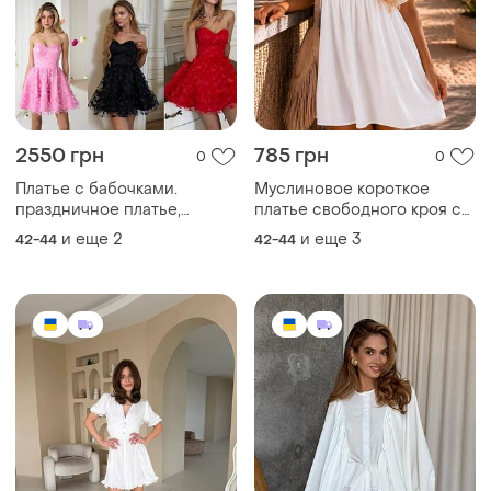
2550 грн
785 грн
0
0
Платье с бабочками.
Муслиновое короткое
праздничное платье,
платье свободного кроя с
платье на выпускной
короткими широкими
и еще
2
и еще
3
42-44
42-44
рукавами с рюшем