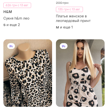
200 грн
626 грн с 13 авг.
135 грн с 13 авг.
H&M
Платье женское в
Cукня h&m лео
леопардовый принт
и еще
2
S
и еще
1
M