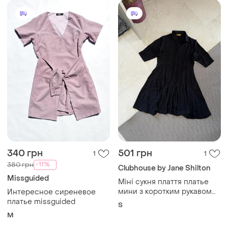
340 грн
501 грн
1
1
-11%
380 грн
Clubhouse by Jane Shilton
Missguided
Міні сукня плаття платье
мини з коротким рукавом
Интересное сиреневое
пишне пышное
платье missguided
S
M