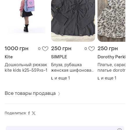
1000 грн
250 грн
250 грн
0
0
Kite
SIMPLE
Dorothy Perkin
Дошкольный рюкзак
Блуза, рубашка
Платье, сарафа
kite kids k25-559xs-1
женская шифоновая
платье dorotny
simple by..
perkins.
и еще
1
и еще
1
L
L
Все товары продавца
Поделиться: