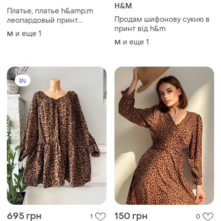
H&M
Платье, платье h&amp;m
Продам шифонову сукню в
леопардовый принт.
принт від h&m
состояние идеальное.
и еще
1
M
и еще
1
M
695 грн
150 грн
1
0