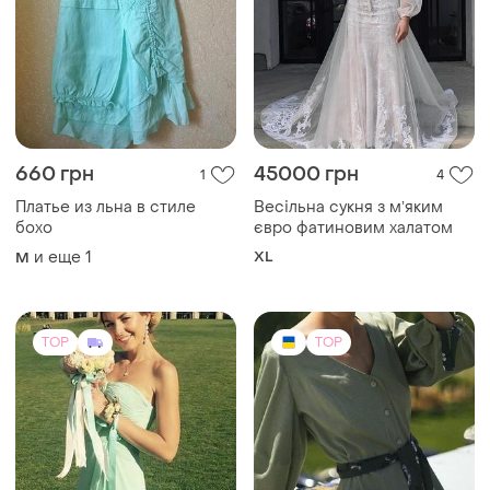
660 грн
45000 грн
1
4
Платье из льна в стиле
Весільна сукня з мʼяким
бохо
євро фатиновим халатом
и еще
1
XL
M
TOP
TOP