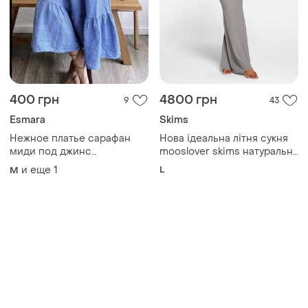
400 грн
4800 грн
9
43
Esmara
Skims
Нежное платье сарафан
Нова ідеальна літня сукня
миди под джинс
mooslover skims натуральна
свободное есть карманы
віскоза
и еще
1
L
M
миди голубое платье майка
натуральный