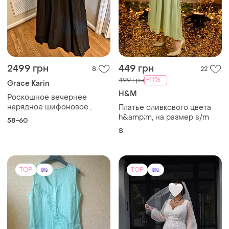
2499 грн
449 грн
8
22
-11%
499 грн
Grace Karin
H&M
Роскошное вечернее
нарядное шифоновое
Платье оливкового цвета
платье-макси длины с
h&amp;m, на размер s/m
58-60
много декорированными
S
бусинами лифом от
английского бренда grace
karin.
TOP
TOP