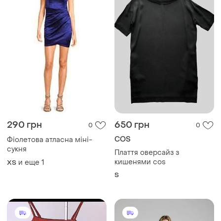
290 грн
650 грн
0
0
COS
Фіолетова атласна міні-
сукня
Плаття оверсайз з
кишенями cos
и еще
1
ХS
S