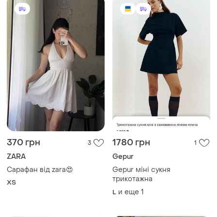
370 грн
1780 грн
3
1
ZARA
Gepur
Сарафан від zara😍
Gepur міні сукня
трикотажна
ХS
и еще
1
L