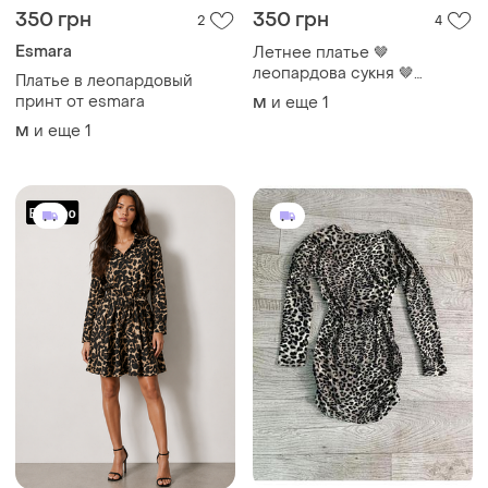
350 грн
350 грн
2
4
Esmara
Летнее платье 🤎
леопардова сукня 🤎
Платье в леопардовый
леопардовый принт 🐆
принт от esmara
и еще
1
M
легкое летнее платье мини
и еще
1
M
👗 сарафан на завязке ☀️
женское платье m-l