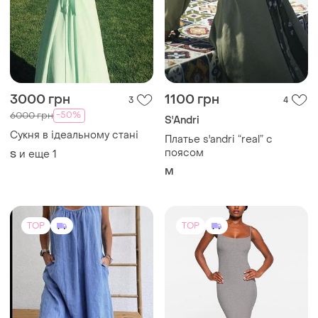
3000 грн
1100 грн
3
4
-50%
6000 грн
S'Andri
Сукня в ідеальному стані
Платье s'andri “real” с
поясом
и еще
1
S
M
TOP
TOP