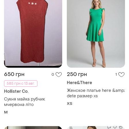
650 грн
250 грн
0
1
Here&There
585 грн с 13 авг.
Женское платье here &amp;
Hollister Co.
dete размер xs
Сукня майка рубчик
ХS
мчервона літо
M