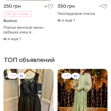
250 грн
350 грн
4
1
Леопардовое платье
225 грн с 13 авг.
и еще
1
M
Boohoo
Платье женское мини-
рубашка клеш в
леопардовый принт от
и еще
1
M
бренда boohoo m l
ТОП объявлений
TOP
TOP