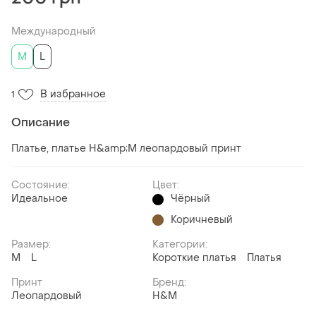
Международный
M
L
В избранное
1
Описание
Платье, платье H&amp;M леопардовый принт
Состояние:
Цвет:
Идеальное
Чёрный
Коричневый
Размер:
Категории:
M
L
Короткие платья
Платья
Принт
Бренд:
Леопардовый
H&M