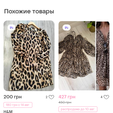
Похожие товары
200 грн
427 грн
2
4
450 грн
180 грн с 14 авг.
распродажа до 10 авг.
H&M