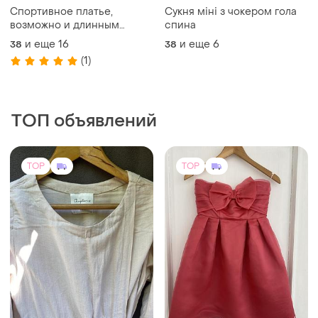
Спортивное платье,
Сукня міні з чокером гола
возможно и длинным
спина
рукавом
и еще
16
и еще
6
38
38
(1)
ТОП объявлений
TOP
TOP