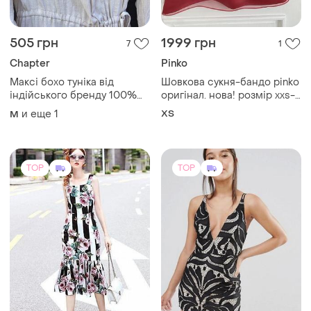
505 грн
1999 грн
7
1
Chapter
Pinko
Максі бохо туніка від
Шовкова сукня-бандо pinko
індійського бренду 100%
оригінал. нова! розмір xxs-
котон
xs
и еще
1
ХS
M
TOP
TOP