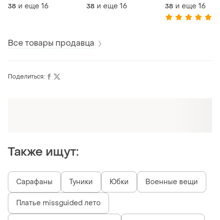
пошив
пошив
пошив
и еще
16
и еще
16
и еще
16
38
38
38
(1
Все товары продавца
Поделиться:
Оформляй подписку SMART
Получи заказ с бесплатной доставкой
Также ищут:
Сарафаны
Туники
Юбки
Военные вещи
Платье missguided лето