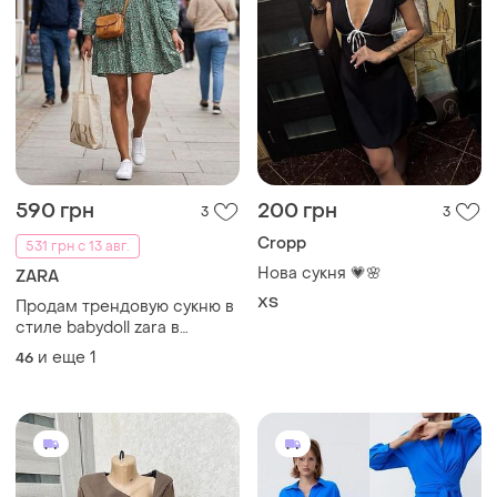
590 грн
200 грн
3
3
Cropp
531 грн с 13 авг.
Нова сукня 💗🌸
ZARA
ХS
Продам трендовую сукню в
стиле babydoll zara в
цветочный принт р.46-48
и еще
1
46