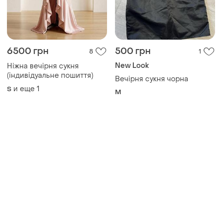
6500 грн
500 грн
8
1
New Look
Ніжна вечірня сукня
(індивідуальне пошиття)
Вечірня сукня чорна
и еще
1
S
M