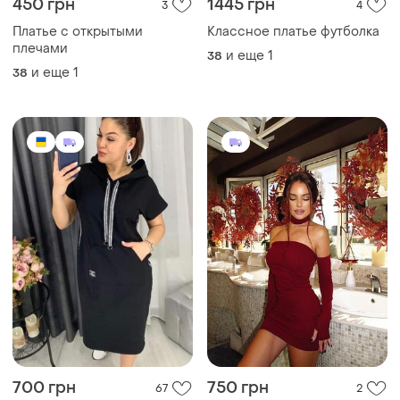
450 грн
1445 грн
3
4
Платье с открытыми
Классное платье футболка
плечами
и еще
1
38
и еще
1
38
700 грн
750 грн
67
2