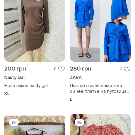
200 грн
280 грн
0
0
Nasty Gal
ZARA
Нова сукня nasty gal
Платье с завязками zara
синее платье на пуговицах
XL
зара сукня з поясом
L