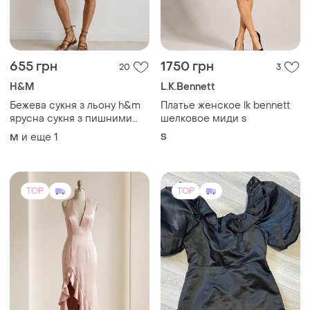
655 грн
1750 грн
20
3
H&M
L.K.Bennett
Бежева сукня з льону h&m
Платье женское lk bennett
ярусна сукня з пишними
шелковое миди s
рукавами
и еще
1
S
M
TOP
TOP