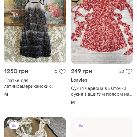
1250 грн
249 грн
0
20
Loavies
Платье для
латиноамериканских
Сукня червона в квіточки
танцев ча-ча-ча румба
сукня з вшитим поясом на
M
новое размер m
талії завʼязка плаття літнє
M
легке 44 46