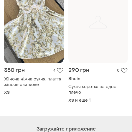
350 грн
290 грн
4
0
Shein
Жіноча ніжна сукня, плаття
жіноче святкове
Сукня коротка на одно
плечо
ХS
и еще
1
ХS
Загружайте приложение