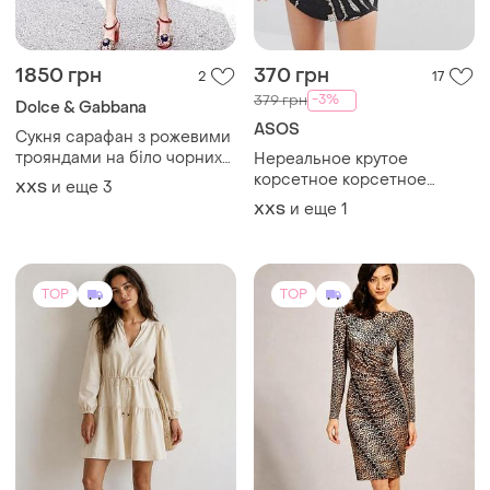
1850 грн
370 грн
2
17
-3%
379 грн
Dolce & Gabbana
ASOS
Сукня сарафан з рожевими
трояндами на біло чорних
Нереальное крутое
смужках
корсетное корсетное
и еще
3
XХS
платье мини сарафан
и еще
1
XХS
декольте косточки на
косточках тонкие брители
резиночки просто вау
секси по фигуре
TOP
TOP