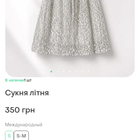
В наличии
1 шт
Сукня літня
350 грн
Международный
S
S-M