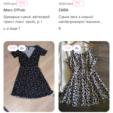
відкриті плечі, вбудований
бралет-корсет.
асиметричний низ із
розрізами.
TOP
TOP
237 грн
330 грн
8
3
250 грн
Shein
распродажа до 08 авг.
Платье сарафан в
ромашках
House