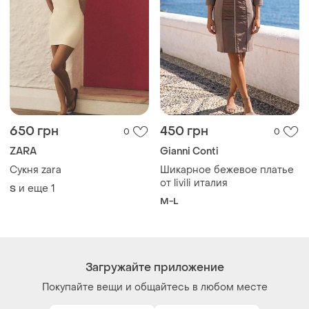
650 грн
450 грн
0
0
ZARA
Gianni Conti
Сукня zara
Шикарное бежевое платье
от livili италия
и еще
1
S
M-L
Загружайте приложение
Покупайте вещи и общайтесь в любом месте
Как это работает?