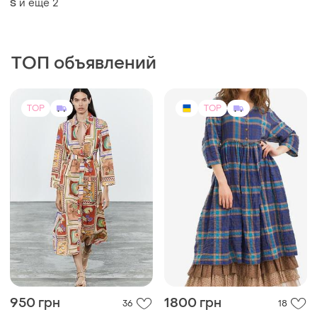
TOP
TOP
950 грн
1800 грн
36
18
ZARA
SHTAPEL
Сукня zara оригінал
Оригинальное платье от
украинского бренда shtapel
и еще
1
L
и еще
1
M
(1)