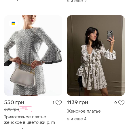
550 грн
1139 грн
1
0
-9%
600 грн
Женское платье
Трикотажное платье
и еще
4
S
женское в цветочки р. m
и еще
2
S
ТОП объявлений