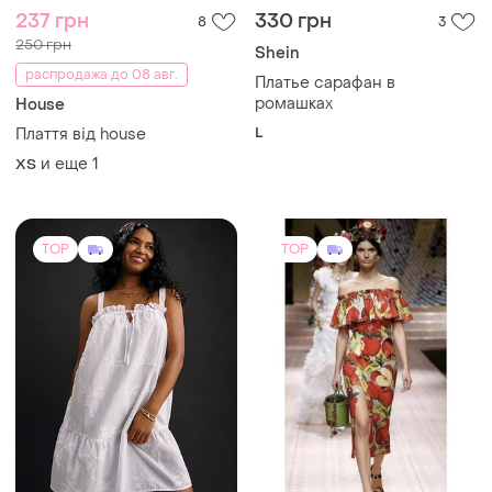
L
Плаття від house
и еще
1
ХS
TOP
TOP
389 грн
2450 грн
30
7
Next
Dolce & Gabbana
Новое белоснежное
Сукня в яблуках спокуси