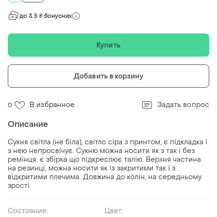
до 3.5 ₴ бонусних
Купить
Добавить в корзину
В избранное
Задать вопрос
0
Описание
Сукня світла (не біла), світло сіра з принтом, є підкладка і
з нею непросвічує. Сукню можна носити як з так і без
ремінця, є збірка що підкреслює талію. Верхня частина
на резинці, можна носити як із закритими так і з
відкритими плечима. Довжина до колін, на середньому
зрості.
Состояние:
Цвет: