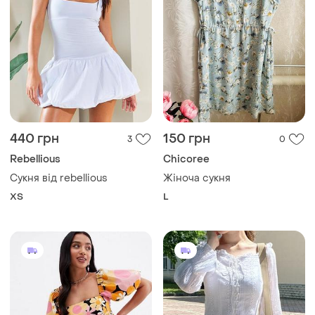
440 грн
150 грн
3
0
Rebellious
Chicoree
Сукня від rebellious
Жіноча сукня
ХS
L