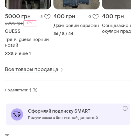
5000 грн
400 грн
400 грн
3
0
-17%
6000 грн
Джинсовий сарафан
Сонцезахисні
GUESS
окуляри прада
36 / S / 44
Тренч guess чорний
новий
и еще
1
XХS
Все товары продавца
Поделиться:
Оформляй подписку SMART
Получи заказ с бесплатной доставкой