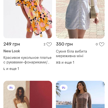
249 грн
350 грн
2
0
New Look
Сукня біла вибита
мереживна міні
Красивое кукольное платье
с рукавами-фонариками/
и еще
1
ХS
хлопковое платье/сарафан
и еще
1
L