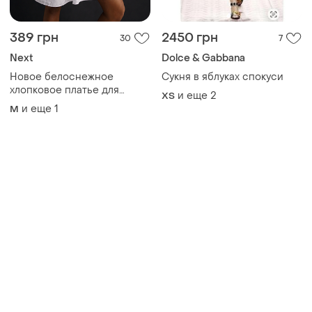
хлопковое платье для
и еще
2
ХS
пляжного отдыха next.
и еще
1
M