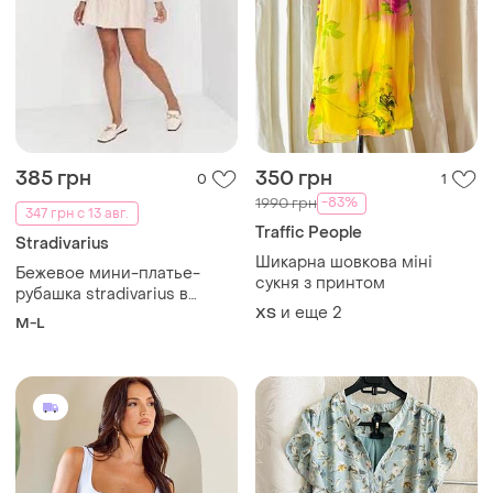
385 грн
350 грн
0
1
-83%
1990 грн
347 грн с 13 авг.
Traffic People
Stradivarius
Шикарна шовкова міні
Бежевое мини-платье-
сукня з принтом
рубашка stradivarius в
и еще
2
ХS
новому стані
M-L