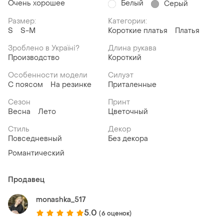
Очень хорошее
Белый
Серый
Размер:
Категории:
S
S-M
Короткие платья
Платья
Зроблено в Україні?
Длина рукава
Производство
Короткий
Особенности модели
Силуэт
С поясом
На резинке
Приталенные
Сезон
Принт
Весна
Лето
Цветочный
Стиль
Декор
Повседневный
Без декора
Романтический
Продавец
monashka_517
5.0
(6 оценок)