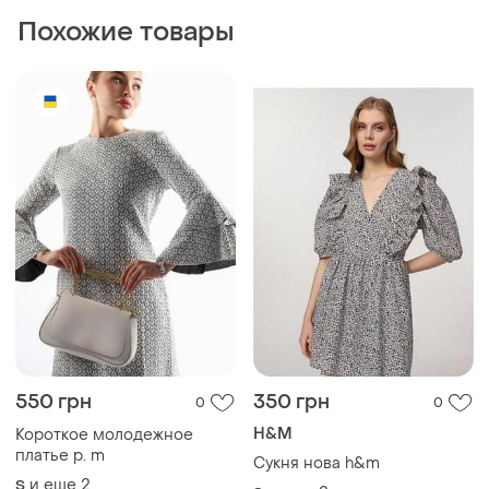
550 грн
350 грн
0
0
H&M
Короткое молодежное
платье р. m
Сукня нова h&m
и еще
2
S
и еще
2
S