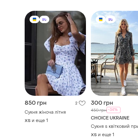
850 грн
300 грн
2
-34%
450 грн
Сукня жіноча літня
CHOICE UKRAINE
и еще
1
ХS
Сукня s квітковий пр
и еще
1
ХS