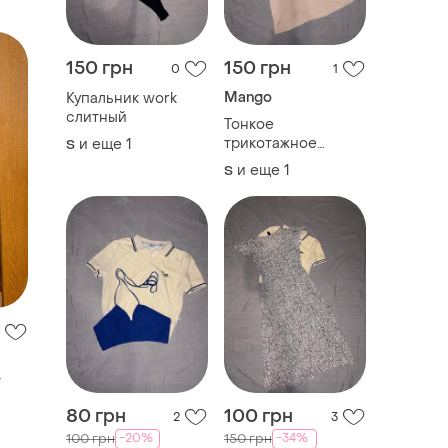
150 грн
150 грн
0
1
Mango
Купальник work
слитный
Тонкое
трикотажное
и еще
1
S
платье плисе
и еще
1
S
т
80 грн
100 грн
2
3
-20%
-34%
100 грн
150 грн