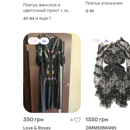
Платье итальялия
Платье женское в
цветочный принт x хs
S-M
размер
и еще
1
42-44
TOP
TOP
350 грн
1550 грн
6
Love & Roses
ZIMMERMANN