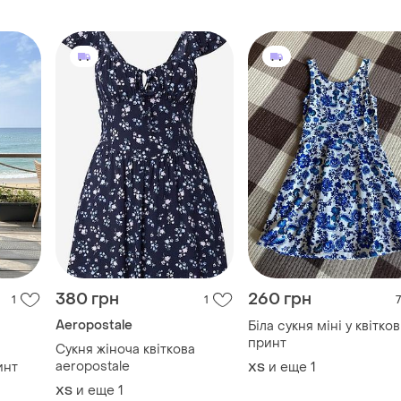
380 грн
260 грн
1
1
7
Aeropostale
Біла сукня міні у квітко
принт
Сукня жіноча квіткова
aeropostale
инт
и еще
1
ХS
и еще
1
ХS