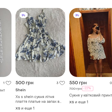
500 грн
550 грн
1
3
0
-22%
700 грн
Shein
инт
Сукня у квітковий прин
Xs s shein сукня літня
плаття платье на запах в
и еще
1
ХS
квітковий принт
и еще
1
ХS