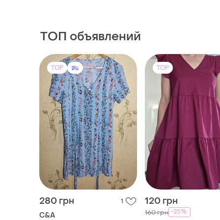
ТОП объявлений
TOP
TOP
280 грн
120 грн
1
-25%
160 грн
C&A