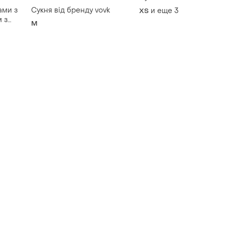
ами з
Сукня від бренду vovk
и еще
3
ХS
 з
M