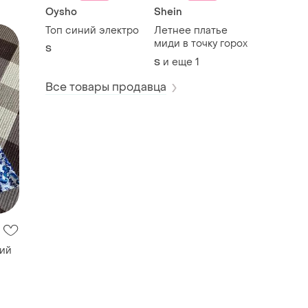
Oysho
Shein
Топ синий электро
Летнее платье
миди в точку горох
S
и еще
1
S
Все товары продавца
вий