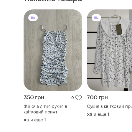
350 грн
700 грн
0
Жіноча літня сукня в
Сукня в квітковий пр
квітковий принт
и еще
1
ХS
и еще
1
ХS