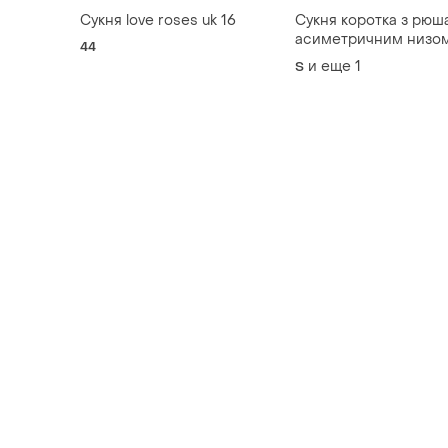
Сукня love roses uk 16
Сукня коротка з рюш
асиметричним низом
44
відкритою спиною
и еще
1
S
zimmerman