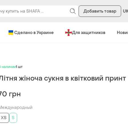
Добавить товар
U
Сделано в Украине
Для защитников
Нови
В наличии
1 шт
Літня жіноча сукня в квітковий принт
70 грн
Международный
ХS
S