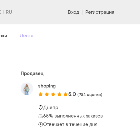
K
Вход
|
Регистрация
нки
Лента
Продавец
shoping
5.0
(754 оценки)
Днепр
65% выполненных заказов
Отвечает в течение дня