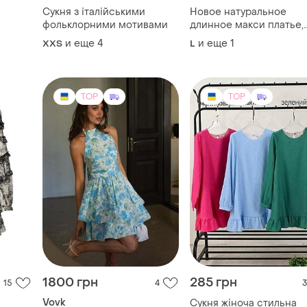
Сукня з італійськими
Новое натуральное
фольклорними мотивами
длинное макси платье,
платье на запах от
и еще
4
и еще
1
XХS
L
h&amp;m.
TOP
TOP
1800 грн
285 грн
15
4
3
Vovk
Сукня жіноча стильна