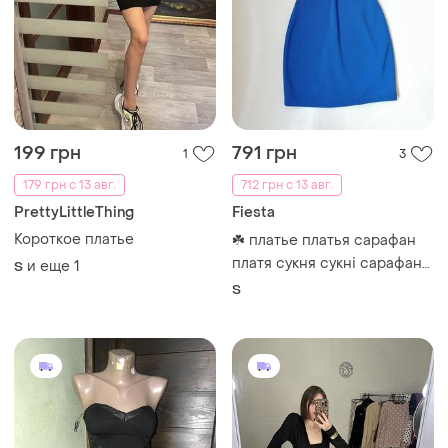
250 грн
249 грн
2
1
Платье короткое
224 грн с 13 авг.
и еще
1
ХS
Короткое платье
и еще
1
S
ТОП объявлений