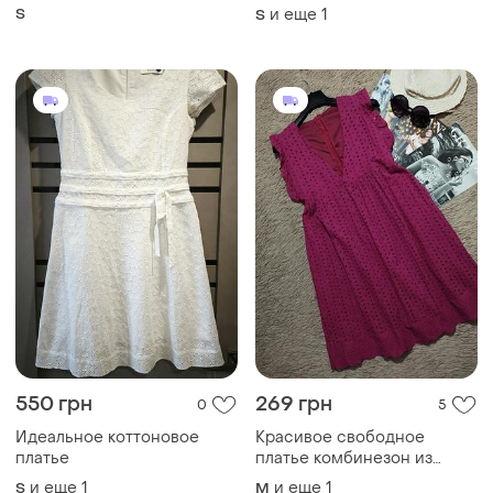
Идеальное коттоновое
Красивое свободное
платье
платье комбинезон из
прошвы/платья/сарафан
и еще
1
и еще
1
S
M
640 грн
340 грн
1
5
ZARA
People Tree