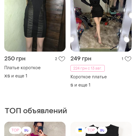
TOP
TOP
799 грн
590 грн
5
3
Ted Baker
Андре Тан
Сукня ted baker, xs/ s
Платье мини черная andre
tan, s 36 размер
и еще
1
ХS
и еще
1
34