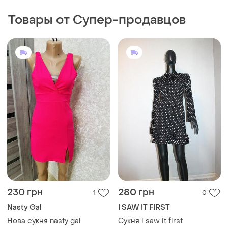
230 грн
280 грн
1
0
Nasty Gal
I SAW IT FIRST
Нова сукня nasty gal
Сукня i saw it first
S
и еще
1
S
550 грн
269 грн
0
5