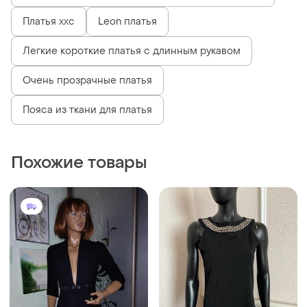
850 грн
550 грн
57
0
Роскошное платье с
765 грн с 13 авг.
каменными винтаж платье,
Plein Sud
платье платье платья,
и еще
1
S
Брендовое платье plein sud
платья колокольчика
имталия
короткое платье, брючное
черное платье
и еще
1
ХS