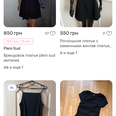
300 грн
300 грн
2
1
Cropp
Платье короткие
Короткое платье/ платье
и еще
1
S
и еще
1
ХS