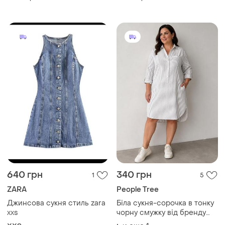
Джинсова сукня стиль zara
Біла сукня-сорочка в тонку
xxs
чорну смужку від бренду
people tree
XХS
и еще
1
L
450 грн
200 грн
0
1