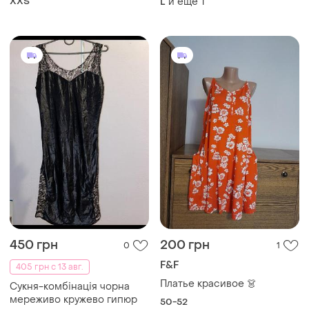
F&F
405 грн с 13 авг.
Платье красивое 👗
Сукня-комбінація чорна
мереживо кружево гипюр
50-52
M-L
Загружайте приложение
Покупайте вещи и общайтесь в любом месте
Как это работает?
Украина, 02121, Киев, Харьковское шоссе, дом 201-
203, буква 4Г
Политика конфиденциальности