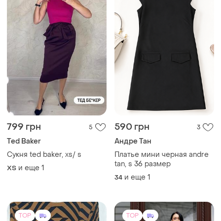
TOP
TOP
350 грн
3650 грн
0
8
Платье женское h&amp;m
Шикарна сукня в
(размер 44-46, м; 100%
перлинному кольорі
вискоза, коричнево-
и еще
1
и еще
3
S
ХS
черное, без дефектов,
продаю, потому что уже