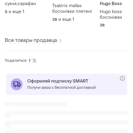
сукня,сарафан
Hugo Boss
Tsakiris mallas
босоніжки плетені
и еще
1
Hugo boss
S
босоніжки
и еще
1
38
38
Все товары продавца
Поделиться:
Оформляй подписку SMART
Получи заказ с бесплатной доставкой
Также ищут:
Сарафаны
Туники
Юбки