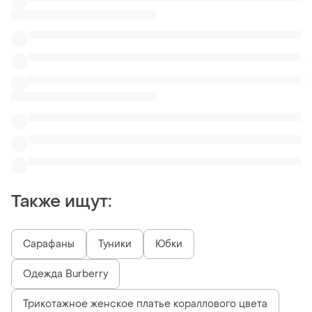
Одежда Burberry
Трикотажное женское платье кораллового цвета
Платья ххс
Leon платья
Легкие короткие платья с длинным рукавом
Очень прозрачные платья
Пояса из ткани для платья
Похожие товары