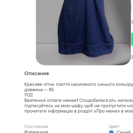
Описание
Красиве літнє плаття насиченого синього кольору.
довжина — 85.
1122
Безпечної оплати немає❗️ Сподобалася річ, натиска
підписуйтесь на мою шафу, щоб не пропустити нови
прочитати інформацію в розділі «Про мене» в моєм
Состояние:
Цвет:
Идеальное
Синий