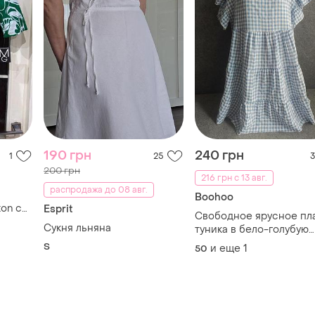
190 грн
240 грн
1
25
3
200 грн
216 грн с 13 авг.
распродажа до 08 авг.
Boohoo
on с
Esprit
Свободное ярусное пл
интом
Сукня льняна
туника в бело-голубую
клетку с воланами на
S
и еще
1
50
рукавах