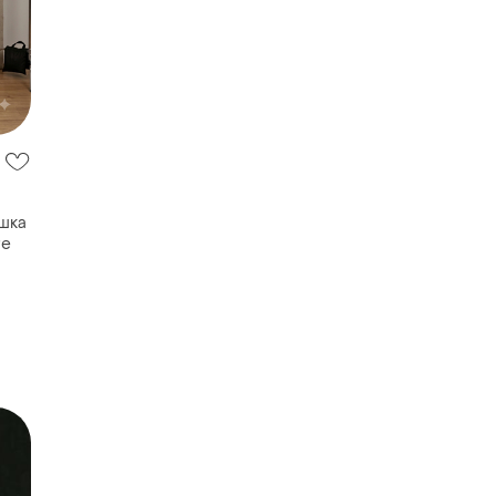
шка
re