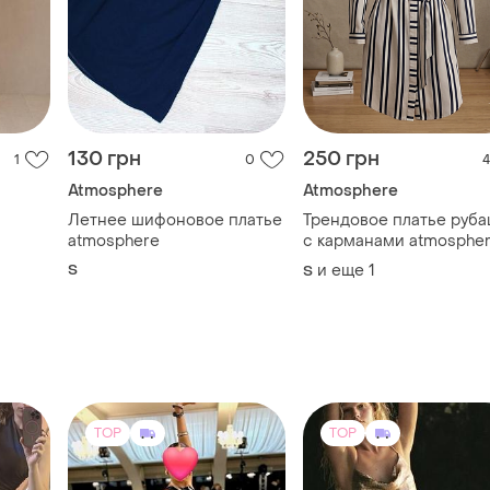
130 грн
250 грн
1
0
4
Atmosphere
Atmosphere
Летнее шифоновое платье
Трендовое платье руба
atmosphere
с карманами atmosphe
S
и еще
1
S
TOP
TOP