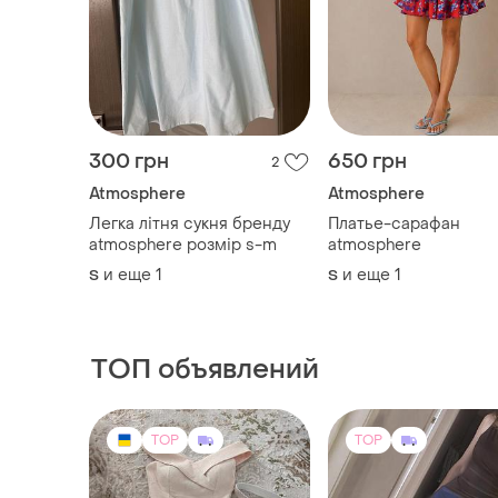
300 грн
650 грн
2
Atmosphere
Atmosphere
Легка літня сукня бренду
Платье-сарафан
atmosphere розмір s-m
atmosphere
и еще
1
и еще
1
S
S
ТОП объявлений
TOP
TOP