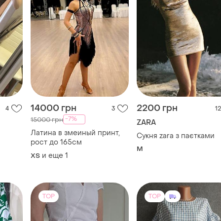
14000 грн
2200 грн
4
3
12
-7%
15000 грн
ZARA
Латина в змеиный принт,
Сукня zara з паєтками
рост до 165см
M
и еще
1
ХS
TOP
TOP