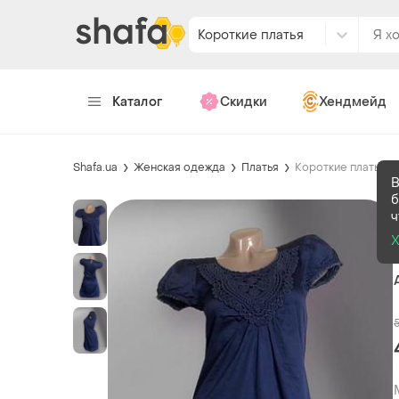
Короткие платья
Каталог
Скидки
Хендмейд
Shafa.ua
Женская одежда
Платья
Короткие платья
В
б
ч