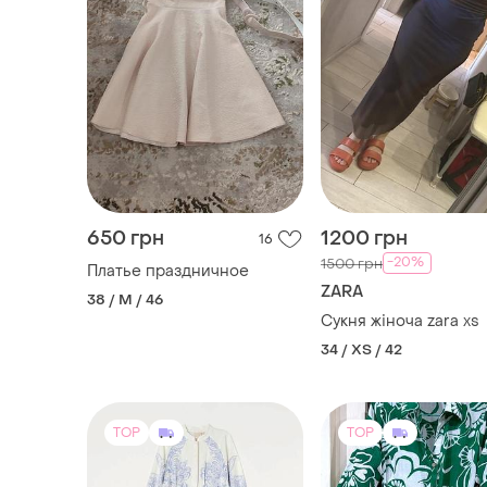
650 грн
1200 грн
16
-20%
1500 грн
Платье праздничное
ZARA
38 / M / 46
Сукня жіноча zara xs
34 / XS / 42
TOP
TOP