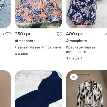
230 грн
400 грн
2
0
3
Atmosphere
Atmosphere
Летнее платье atmosphere
Красивое платье
atmosphere
и еще
1
S
и еще
1
S