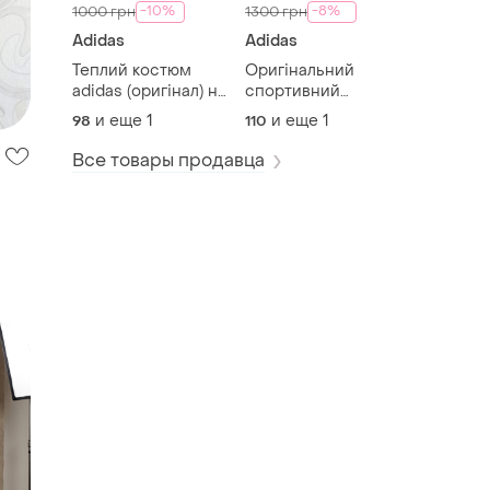
-10%
-8%
1000 грн
1300 грн
Adidas
Adidas
Теплий костюм
Оригінальний
adidas (оригінал) на
спортивний
дівчинку
костюм adidas
и еще
1
и еще
1
98
110
Все товары продавца