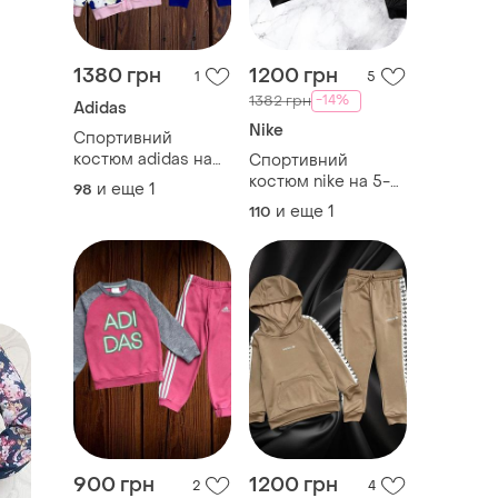
1380 грн
1200 грн
1
5
-14%
1382 грн
Adidas
Nike
Спортивний
костюм adidas на
Спортивний
2-3 роки
костюм nike на 5-6
и еще
1
98
років
и еще
1
110
900 грн
1200 грн
2
4