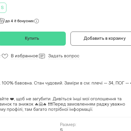
S
до 4 ₴ бонусних
Купить
Добавить в корзину
В избранное
Задать вопрос
2
 100% бавовна. Стан чудовий. Заміри в см: плечі — 34, ПОГ — 
йте ❤️, щоб не загубити. Дивіться інші мої оголошення та
нок та знижок 🔥🤗🔥 ❗️❗️❗️Перед замовленням раджу уважно
у профілі, там багато потрібної інформації.
Размер:
S