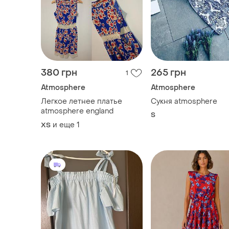
380 грн
265 грн
1
Atmosphere
Atmosphere
Легкое летнее платье
Сукня atmosphere
atmosphere england
S
и еще
1
ХS