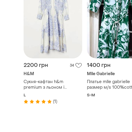
2200 грн
1400 грн
34
H&M
Mlle Gabrielle
Сукня-кафтан h&m
Платье mlle gabrielle
premium з льоном і
размер м/s 100%cott
віскозою, m
ярким цветочным пр
L
S-M
(1)