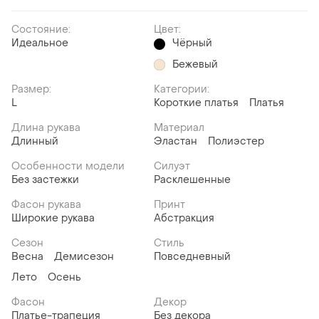
Состояние:
Цвет:
Идеальное
Чёрный
Бежевый
Размер:
Категории:
L
Короткие платья
Платья
Длина рукава
Материал
Длинный
Эластан
Полиэстер
Особенности модели
Силуэт
Без застежки
Расклешенные
Фасон рукава
Принт
Широкие рукава
Абстракция
Сезон
Стиль
Весна
Демисезон
Повседневный
Лето
Осень
Фасон
Декор
Платье-трапеция
Без декора