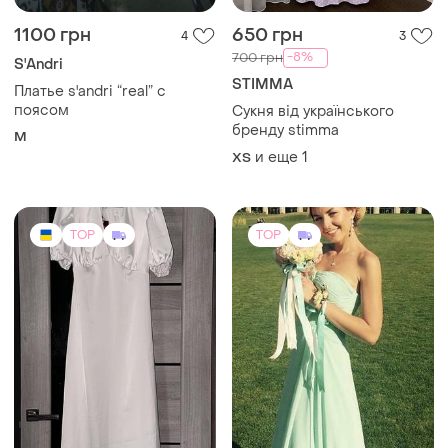
1500 грн
3000 грн
0
3
-50%
6000 грн
Жіноча сукня
Сукня в ідеальному стані
и еще
1
ХS
и еще
1
S
TOP
TOP