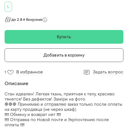
L
до 2.8 ₴ бонусних
Купить
Добавить в корзину
В избранное
Задать вопрос
1
Описание
Стан идеален! Легкая ткань, приятная к телу, красиво
тянется! Без дефектов! Заміри на фото.
🛑🛑🛑 Принимаю и отправляю заказ только после оплаты
на карту продавца (не через шкаф).
❗❗❗ Обмену и возврат нет ❗❗❗
❗❗❗ Отправка по Новой почте и Укрпочтению после
оплаты ❗❗❗