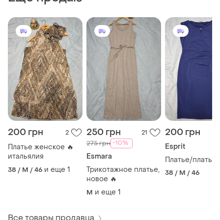
200 грн
250 грн
200 грн
2
21
-10%
275 грн
Esprit
Платье женское 🔥
итальялия
Esmara
Платье/платье 
и еще
1
Трикотажное платье,
38 / M / 46
38 / M / 46
новое 🔥
и еще
1
M
Все товары продавца