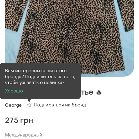
Вам интересны вещи этого
бренда? Подпишитесь на него,
В наличии
1 шт
чтобы узнавать о новинках
Легкое женское платье 🔥
Хорошо
Подписаться на бренд
George
275 грн
Международный