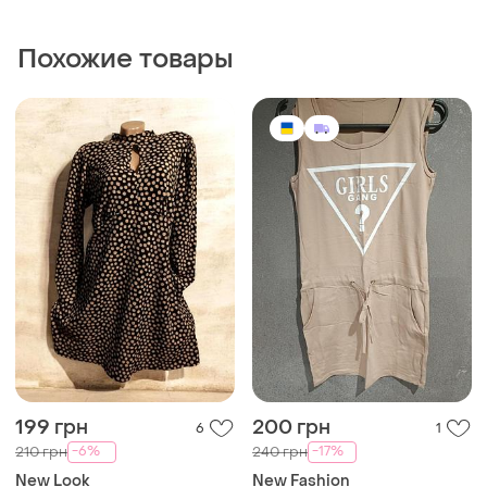
199 грн
200 грн
6
1
-6%
-17%
210 грн
240 грн
New Look
New Fashion
Платье, платье, сарафан
Платье женское легкое
женское 🔥🔥🔥🔥🔥
и еще
2
S
и еще
2
L
(1)