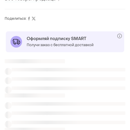
Поделиться:
Оформляй подписку SMART
Получи заказ с бесплатной доставкой
Также ищут:
Сарафаны
Туники
Юбки
Одежда Burberry
Короткие платья с вырезом в Харькове
Платья carhartt
Черные мили