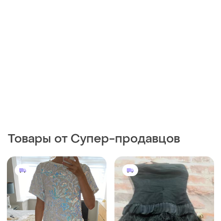
750 грн
7200 грн
0
0
Flounce London
BCBG Max Azria
Платье футболка бархатное
Коктейльное платье от
с пайетками flounce london
bcbg maxazria
S
и еще
1
ХS