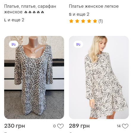
230 грн
289 грн
0
14
Esmara
George
Esmara. натуральное легкое
Платье, платье-рубашка
платье
и еще
1
M
L