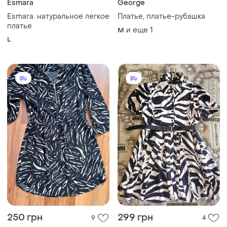
250 грн
299 грн
9
4
Chicoree
New Look
Платье женское
Женское платье
L
и еще
1
M