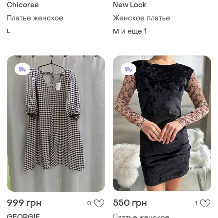
999 грн
550 грн
0
1
GEORGIE
Платье женское
Платье женское
и еще
2
S
и еще
1
L
ТОП объявлений
TOP
TOP