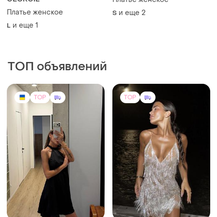
585 грн
6800 грн
15
15
-1%
590 грн
Вечірня міні сукня з
SOLO
камінням, підійде на хс с м
Шовкова сукня нова
и еще
1
ХS
M-L
TOP
TOP