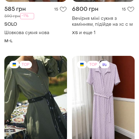
1100 грн
650 грн
4
3
-8%
700 грн
S'Andri
STIMMA
Платье s'andri “real” с
поясом
Сукня від українського
бренду stimma
M
и еще
1
ХS
TOP
TOP