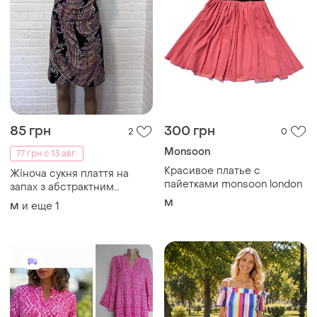
399 грн
125 грн
2
0
BEYOU
Новое ярусное вискозное
платье, платье
Акция 1+1 = 3 красивого
платья beyou 100% отвес
L
трикотаж
и еще
1
S