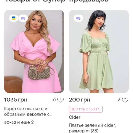
1035 грн
200 грн
0
6
Короткое платье с v-
180 грн с 13 авг.
образным декольте с
Cider
широкими спущенными
и еще
2
50-52
Платье зеленый cider,
рукавами с потайной
размер m (38)
молнией на спине