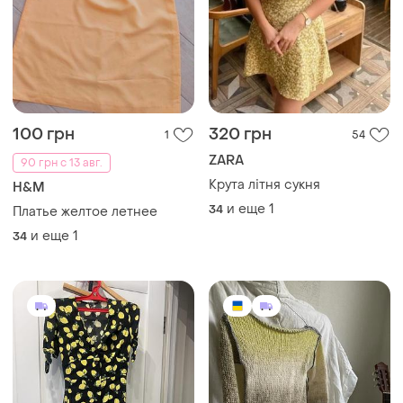
100 грн
320 грн
1
54
ZARA
90 грн с 13 авг.
Крута літня сукня
H&M
и еще
1
34
Платье желтое летнее
и еще
1
34