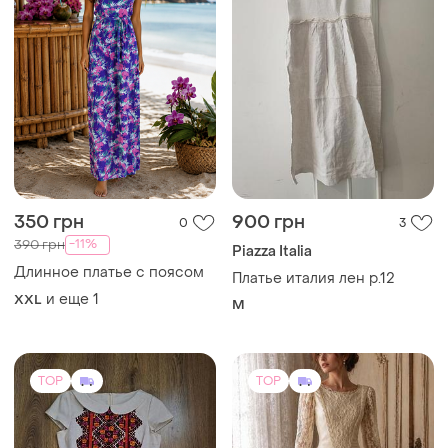
350 грн
900 грн
0
3
-11%
390 грн
Piazza Italia
Длинное платье с поясом
Платье италия лен р.12
и еще
1
XXL
M
TOP
TOP