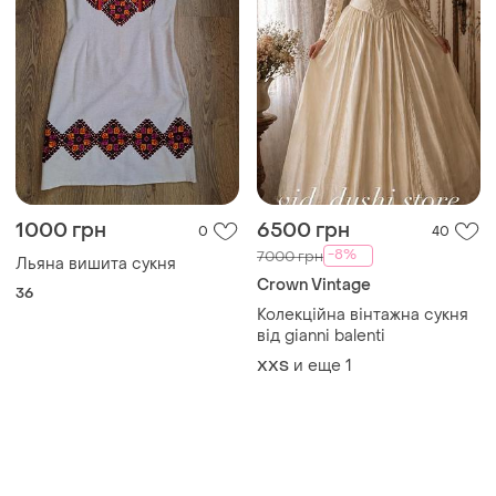
1000 грн
6500 грн
0
40
-8%
7000 грн
Льяна вишита сукня
Crown Vintage
36
Колекційна вінтажна сукня
від gianni balenti
и еще
1
XХS