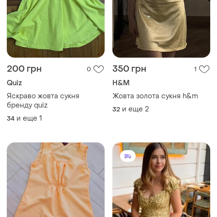
200 грн
350 грн
0
1
Quiz
H&M
Яскраво жовта сукня
Жовта золота сукня h&m
бренду quiz
и еще
2
32
и еще
1
34