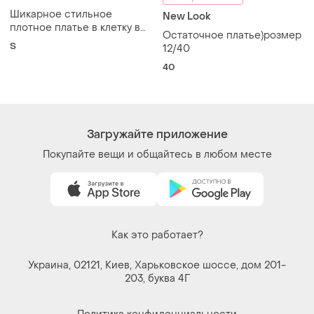
Шикарное стильное
New Look
плотное платье в клетку в
Остаточное платье)розмер
корейском стиле на пояске
S
12/40
current mood
40
Загружайте приложение
Покупайте вещи и общайтесь в любом месте
Как это работает?
Украина, 02121, Киев, Харьковское шоссе, дом 201-
203, буква 4Г