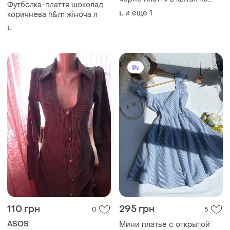
чорне плаття в квітах на
Футболка-плаття шоколад
спущені плечі
и еще
1
L
коричнева h&m жіноча л
L
110 грн
295 грн
0
5
ASOS
Мини платье с открытой