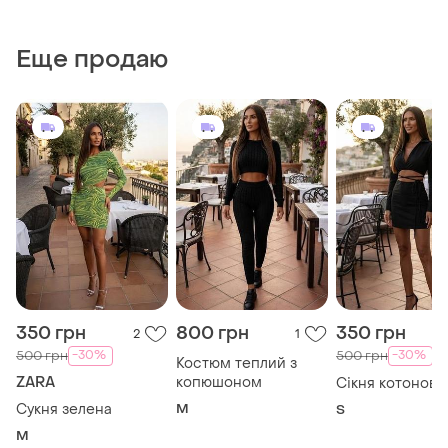
Еще продаю
350 грн
800 грн
350 грн
2
1
-30%
-30%
500 грн
500 грн
Костюм теплий з
ZARA
копюшоном
Сікня котонова
Сукня зелена
M
S
M