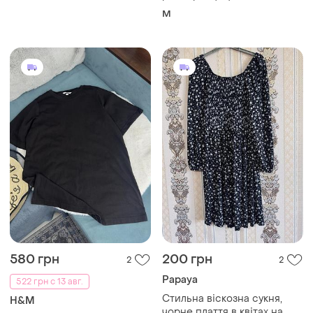
M
580 грн
200 грн
2
2
Papaya
522 грн с 13 авг.
Стильна віскозна сукня,
H&M