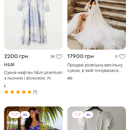
2200 грн
17900 грн
34
0
H&M
Продаю розкішну весільну
сукню, в якій почувалася
Сукня-кафтан h&m premium
справжньою принцесою👑
з льоном і віскозою, m
40
L
(1)
TOP
TOP