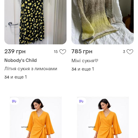
239 грн
785 грн
15
3
Nobody's Child
Міні сукня💛
Літня сукня з лимонами
и еще
1
34
и еще
1
34