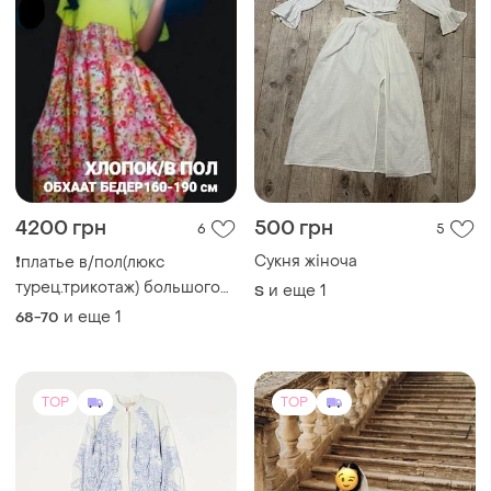
4200 грн
500 грн
6
5
Сукня жіноча
❗платье в/пол(люкс
турец.трикотаж) большого
и еще
1
S
размера
и еще
1
68-70
TOP
TOP