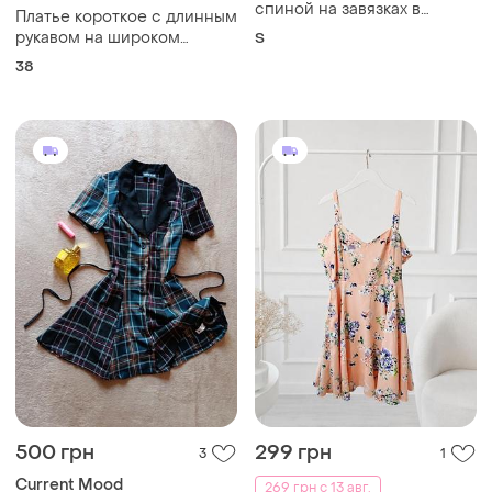
спиной на завязках в
Платье короткое с длинным
голубую полоску
рукавом на широком
S
манжете
38
500 грн
299 грн
3
1
Current Mood
269 грн с 13 авг.