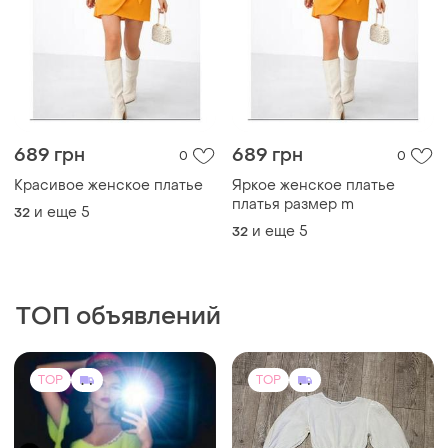
689 грн
689 грн
0
0
Красивое женское платье
Яркое женское платье
платья размер m
и еще
5
32
и еще
5
32
ТОП объявлений
TOP
TOP