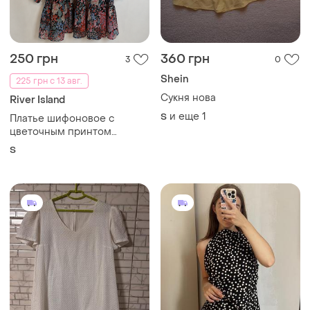
250 грн
360 грн
3
0
Shein
225 грн с 13 авг.
Сукня нова
River Island
и еще
1
S
Платье шифоновое с
цветочным принтом
длинный рукав
S
романтичное мини