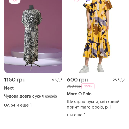
TOP
TOP
1150 грн
600 грн
6
25
-15%
700 грн
Next
Marc O'Polo
Чудова довга сукня 👍👍👍
Шикарна сукня, квітковий
и еще
1
UA 54
принт marc opolo, р. l
и еще
1
L