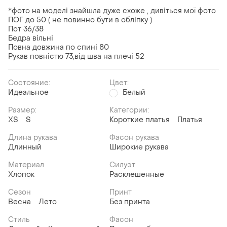
*фото на моделі знайшла дуже схоже , дивіться мої фото
ПОГ до 50 ( не повинно бути в обліпку )
Пот 36/38
Бедра вільні
Повна довжина по спині 80
Рукав повністю 73,від шва на плечі 52
Состояние:
Цвет:
Идеальное
Белый
Размер:
Категории:
ХS
S
Короткие платья
Платья
Длина рукава
Фасон рукава
Длинный
Широкие рукава
Материал
Силуэт
Хлопок
Расклешенные
Сезон
Принт
Весна
Лето
Без принта
Стиль
Фасон