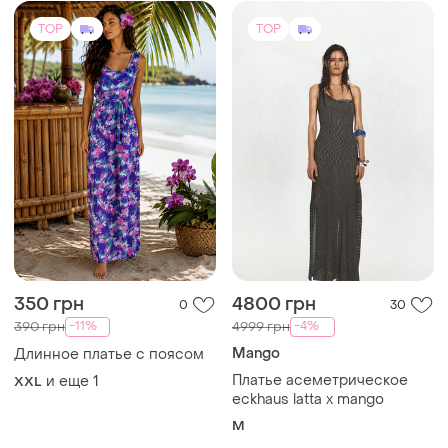
TOP
TOP
350 грн
4800 грн
0
30
-11%
-4%
390 грн
4999 грн
Mango
Длинное платье с поясом
Платье асеметрическое
и еще
1
XXL
eckhaus latta x mango
M