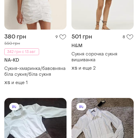
380 грн
501 грн
9
8
550 грн
H&M
342 грн с 13 авг.
Сукня сорочка сукня
вишиванка
NA-KD
и еще
2
Сукня-хмаринка/бавовняна
ХS
біла сукня/біла сукня
и еще
1
ХS