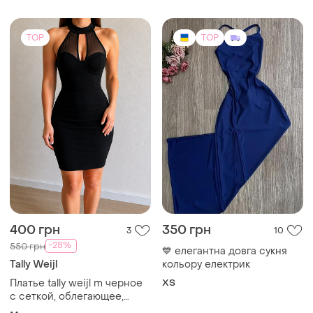
TOP
TOP
400 грн
350 грн
3
10
-28%
550 грн
💙 елегантна довга сукня
Tally Weijl
кольору електрик
Платье tally weijl m черное
ХS
с сеткой, облегающее,
вечернее