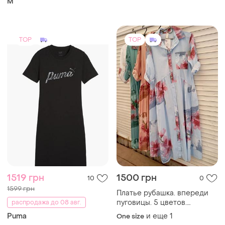
M
TOP
TOP
1519 грн
1500 грн
10
0
1599 грн
Платье рубашка. впереди
пуговицы. 5 цветов.
распродажа до 08 авг.
размеры есть. ткань коттон
Puma
и еще
1
One size