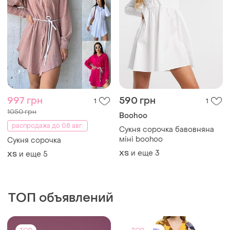
997 грн
590 грн
1
1
1050 грн
Boohoo
распродажа до 08 авг.
Сукня сорочка бавовняна
міні boohoo
Сукня сорочка
и еще
3
ХS
и еще
5
ХS
ТОП объявлений