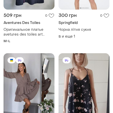
509 грн
300 грн
0
0
Aventures Des Toiles
Springfield
Оригинальное платье
Чорна літня сукня
avetures des toiles art
и еще
1
S
&amp; pret a porter
M-L
франция