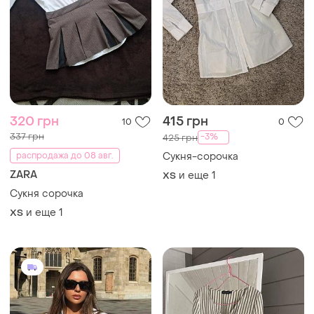
320 грн
415 грн
10
0
337 грн
-3%
425 грн
распродажа до 08 авг.
Сукня-сорочка
ZARA
и еще
1
ХS
Сукня сорочка
и еще
1
ХS