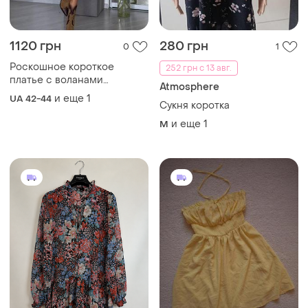
1120 грн
280 грн
0
1
Роскошное короткое
252 грн с 13 авг.
платье с воланами
Atmosphere
длинный рукав ткань креп
и еще
1
UA 42-44
Сукня коротка
костюмка
и еще
1
M