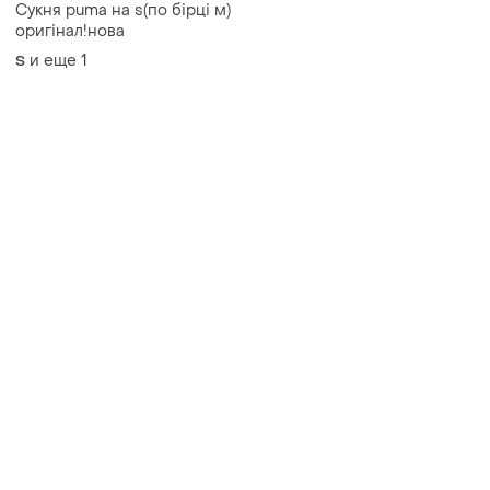
Сукня puma на s(по бірці м)
оригінал!нова
и еще
1
S