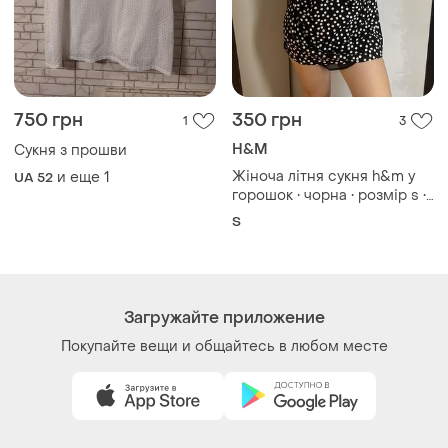
750 грн
350 грн
1
3
H&M
Сукня з прошви
Жіноча літня сукня h&m у
и еще
1
UA 52
горошок • чорна • розмір s •
ідеальний стан
S
Загружайте приложение
Покупайте вещи и общайтесь в любом месте