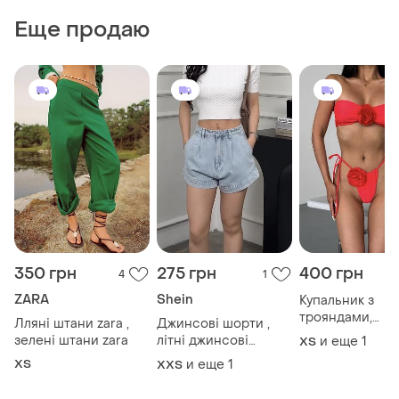
Еще продаю
350 грн
275 грн
400 грн
4
1
ZARA
Shein
Купальник з
трояндами,
Лляні штани zara ,
Джинсові шорти ,
червоний купа
зелені штани zara
літні джинсові
и еще
1
ХS
, трендовий
шорти, блакитні
ХS
и еще
1
XХS
купальник
шорти джинсові ,
шорти shein