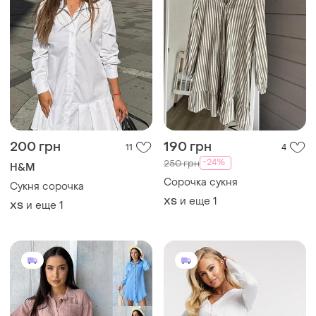
200 грн
190 грн
11
4
-24%
250 грн
H&M
Сорочка сукня
Сукня сорочка
и еще
1
ХS
и еще
1
ХS