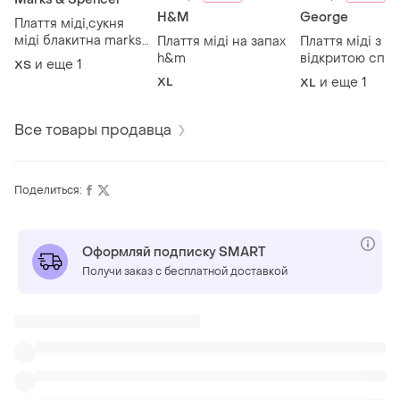
H&M
George
Плаття міді,сукня
міді блакитна marks
Плаття міді на запах
Плаття міді з
spenser
h&m
відкритою спин
и еще
1
ХS
george
XL
и еще
1
XL
Все товары продавца
Поделиться:
Оформляй подписку SMART
Получи заказ с бесплатной доставкой
ТОП объявлений