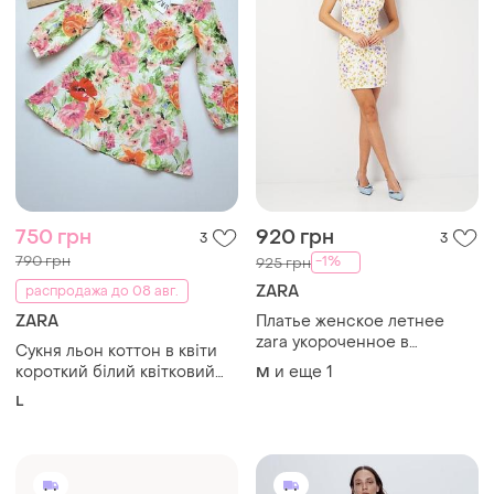
750 грн
920 грн
3
3
790 грн
-1%
925 грн
ZARA
распродажа до 08 авг.
ZARA
Платье женское летнее
zara укороченное в
Сукня льон коттон в квіти
цветочный принт хлопка
короткий білий квітковий
и еще
1
M
платья
принт zara
L