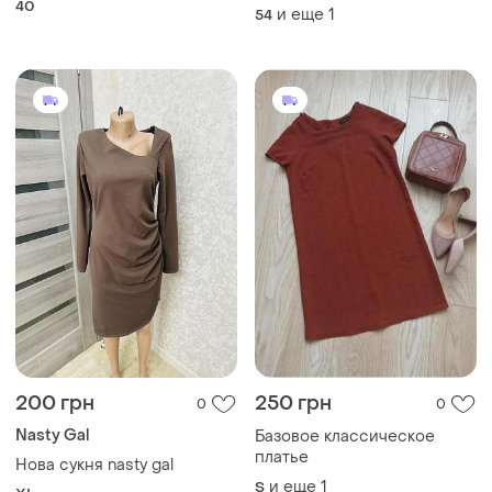
Nasty Gal
Базовое классическое
платье
Нова сукня nasty gal
и еще
1
S
XL
501 грн
250 грн
0
3