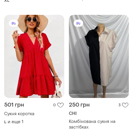
CHI
Сукня коротка
Комбінована сукня на
и еще
1
L
застібках
XL
Загружайте приложение
Покупайте вещи и общайтесь в любом месте
Как это работает?
Украина, 02121, Киев, Харьковское шоссе, дом 201-
203, буква 4Г
Политика конфиденциальности