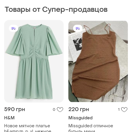
H&M
Missguided
Новое мятное платье
Missguided отличное
h&amp;m, p. xl, нежное
бутыль мини
пастельное платье до
и еще
1
S
L
колена