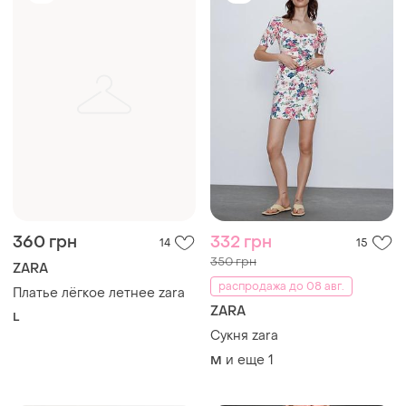
360 грн
332 грн
14
15
350 грн
ZARA
распродажа до 08 авг.
Платье лёгкое летнее zara
ZARA
L
Сукня zara
и еще
1
M