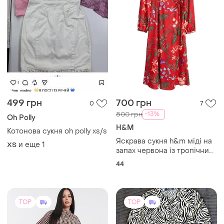
TOP
TOP
350 грн
400 грн
5
50
ASOS
Primark
🥰 сукня в клітинку вільного
Платье primark вискоза
крою asos 16
размер xl - 2xl
и еще
1
и еще
1
L
XL