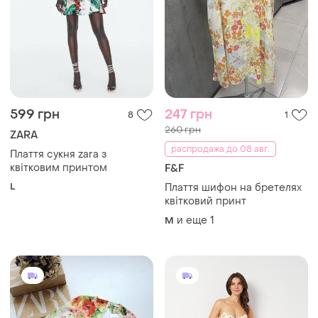
599 грн
247 грн
8
1
260 грн
ZARA
распродажа до 08 авг.
Плаття сукня zara з
квітковим принтом
F&F
L
Плаття шифон на бретелях
квітковий принт
и еще
1
M