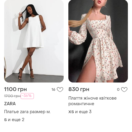
1100 грн
830 грн
16
0
-36%
1700 грн
Плаття жіноче квіткове
ZARA
романтичне
Платье zara размер м.
и еще
3
ХS
и еще
2
S