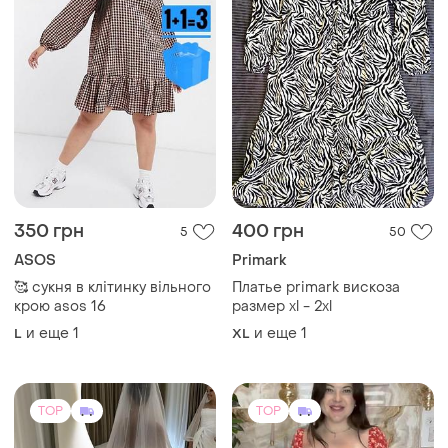
TOP
TOP
16900 грн
449 грн
1
2
-1%
17000 грн
Сукня повномірна с
MillaNova
и еще
1
S
Продам весільну сукню
38