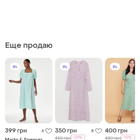
Еще продаю
399 грн
350 грн
400 грн
4
8
-23%
-12%
450 грн
450 грн
Marks & Spencer