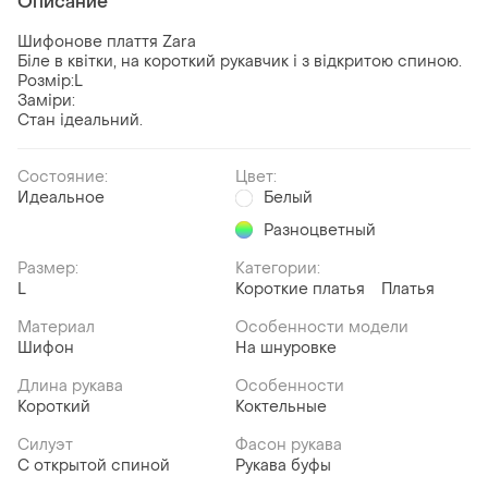
Описание
Шифонове плаття Zara
Біле в квітки, на короткий рукавчик і з відкритою спиною.
Розмір:L
Заміри:
Стан ідеальний.
Состояние:
Цвет:
Идеальное
Белый
Разноцветный
Размер:
Категории:
L
Короткие платья
Платья
Материал
Особенности модели
Шифон
На шнуровке
Длина рукава
Особенности
Короткий
Коктельные
Силуэт
Фасон рукава
С открытой спиной
Рукава буфы