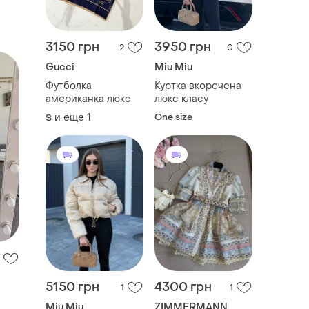
3150 грн
3950 грн
2
0
Gucci
Miu Miu
Футболка
Куртка вкорочена
американка люкс
люкс класу
и еще
1
One size
S
5150 грн
4300 грн
1
1
Miu Miu
ZIMMERMANN