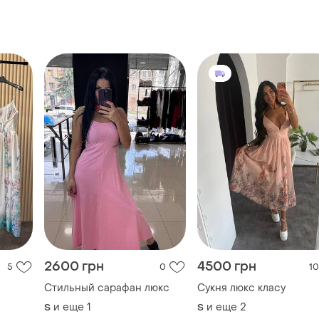
2600 грн
4500 грн
5
0
10
Стильный сарафан люкс
Сукня люкс класу
и еще
1
и еще
2
S
S