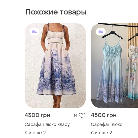
Похожие товары
4300 грн
4500 грн
14
Сарафан люкс класу
Сарафан люкс
и еще
2
и еще
2
S
S