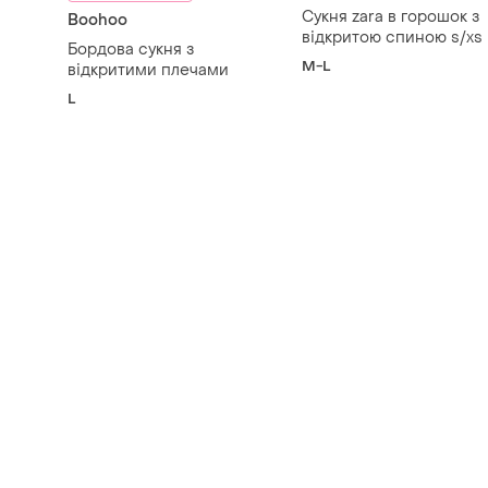
Сукня zara в горошок з
Boohoo
відкритою спиною s/xs
Бордова сукня з
M-L
відкритими плечами
L