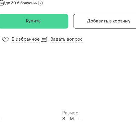
до 30 ₴ бонусних
Купить
Добавить в корзину
В избранное
Задать вопрос
9
Размер:
S
M
L
й