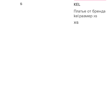
S
KEL
Платье от бренда
kel.размер xs
ХS