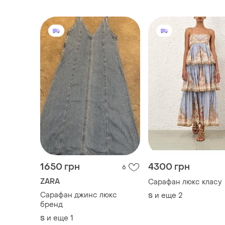
1650 грн
4300 грн
6
ZARA
Сарафан люкс класу
Сарафан джинс люкс
и еще
2
S
бренд
и еще
1
S