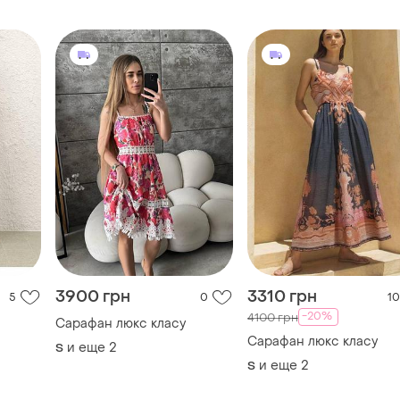
3900 грн
3310 грн
5
0
10
-20%
4100 грн
Сарафан люкс класу
Сарафан люкс класу
и еще
2
S
и еще
2
S