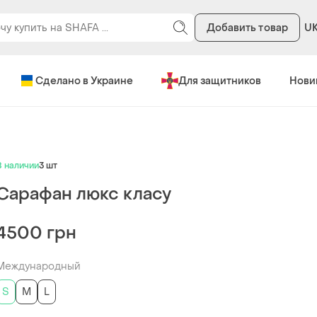
Добавить товар
U
Сделано в Украине
Для защитников
Нови
В наличии
3 шт
Сарафан люкс класу
4500 грн
Международный
S
M
L