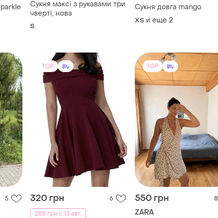
Сукня максі з рукавами три
parkle
Сукня довга mango
чверті, нова
и еще
2
ХS
S
TOP
TOP
320 грн
550 грн
5
6
8
ZARA
288 грн с 13 авг.