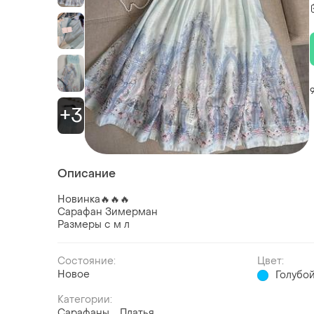
+3
Описание
Новинка🔥🔥🔥
Сарафан Зимерман
Размеры с м л
Состояние:
Цвет:
Новое
Голубо
Категории:
Сарафаны
Платья