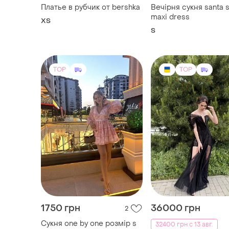
Платье в рубчик от bershka
Вечірня сукня santa s
maxi dress
ХS
S
TOP
TOP
1750 грн
36000 грн
2
Сукня one by one розмір s
32400 грн с 13 авг.