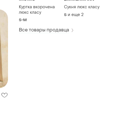
Куртка вкорочена
Сукня люкс класу
люкс класу
и еще
2
S
S-M
Все товары продавца