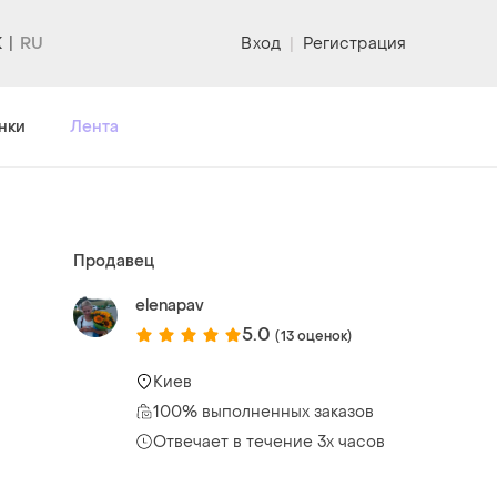
K
Вход
|
Регистрация
нки
Лента
Продавец
elenapav
5.0
(13 оценок)
Киев
100% выполненных заказов
Отвечает в течение 3х часов