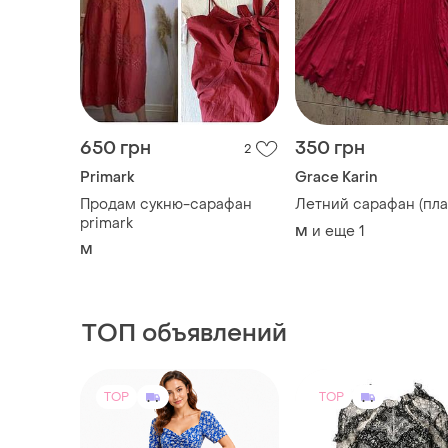
650 грн
350 грн
2
Primark
Grace Karin
Продам сукню-сарафан
Летний сарафан (пла
primark
и еще
1
M
M
ТОП объявлений
TOP
TOP