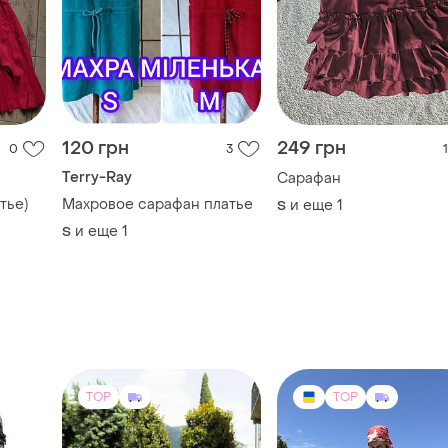
120 грн
249 грн
0
3
1
Terry-Ray
Сарафан
тье)
Махровое сарафан платье
и еще
1
S
и еще
1
S
TOP
TOP