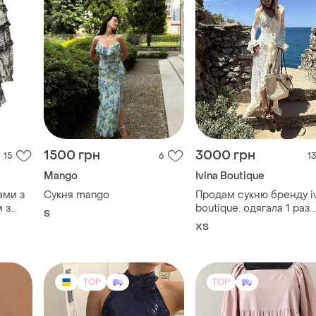
1500 грн
3000 грн
15
6
13
Mango
Ivina Boutique
ами з
Сукня mango
Продам сукню бренду iv
 з
boutique. одягала 1 раз.
S
розмір хс. ціна 3000 гр
ХS
TOP
TOP