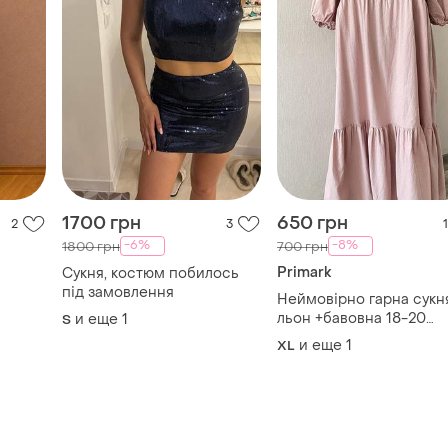
1700 грн
650 грн
2
3
1
-6%
-8%
1800 грн
700 грн
Primark
Сукня, костюм побилось
під замовлення
Неймовірно гарна сукн
льон +бавовна 18-20
и еще
1
S
розмір
и еще
1
XL