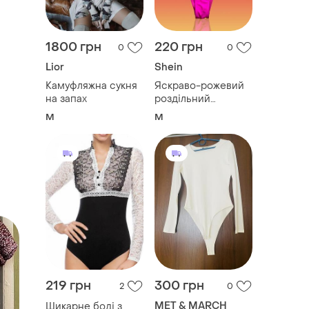
1800 грн
220 грн
0
0
Lior
Shein
Камуфляжна сукня
Яскраво-рожевий
на запах
роздільний
купальник-бікіні
M
M
219 грн
300 грн
2
0
MET & MARCH
Шикарне боді з