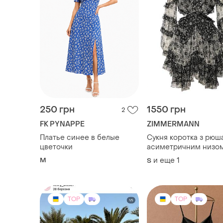
250 грн
1550 грн
2
FK PYNAPPE
ZIMMERMANN
Платье синее в белые
Сукня коротка з рюш
цветочки
асиметричним низом
відкритою спиною
M
и еще
1
S
zimmerman
TOP
TOP