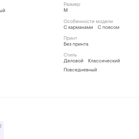
Размер:
M
ый
Особенности модели
С карманами
С поясом
Принт
Без принта
Стиль
Деловой
Классический
Повседневный