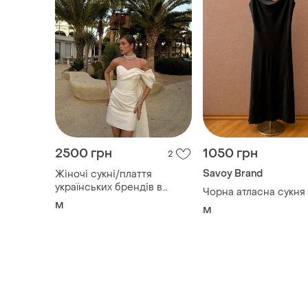
2500 грн
1050 грн
2
Savoy Brand
Жіночі сукні/плаття
українських брендів в
Чорна атласна сукня
розмірі м
M
M