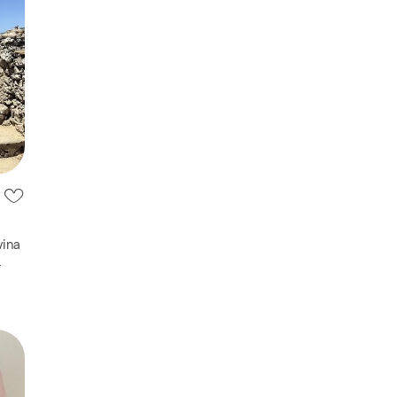
ina
н