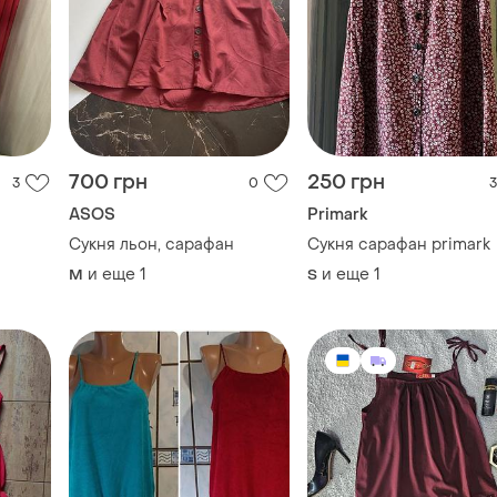
700 грн
250 грн
3
0
3
ASOS
Primark
Сукня льон, сарафан
Сукня сарафан primark
и еще
1
и еще
1
M
S