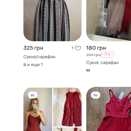
325 грн
180 грн
1
-31%
259 грн
Сукня/сарафан
Сукня, сарафан
и еще
1
S
M