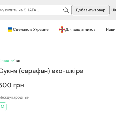
Добавить товар
U
Сделано в Украине
Для защитников
Нови
В наличии
1 шт
Сукня (сарафан) еко-шкіра
500 грн
Международный
M