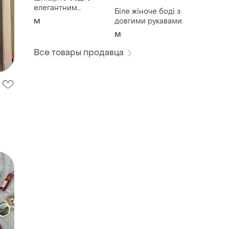
елегантним
Біле жіноче боді з
мереживом viva la
довгими рукавами.
M
donna
M
Все товары продавца