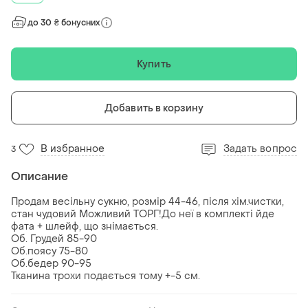
до 30 ₴ бонусних
Купить
Добавить в корзину
В избранное
Задать вопрос
3
Описание
Продам весільну сукню, розмір 44-46, після хім.чистки,
стан чудовий Можливий ТОРГ!До неї в комплекті йде
фата + шлейф, що знімається.
Об. Грудей 85-90
Об.поясу 75-80
Об.бедер 90-95
Тканина трохи подається тому +-5 см.