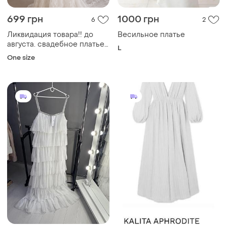
699 грн
1000 грн
6
2
Ликвидация товара!!️ до
Весильное платье
августа. свадебное платье
L
шлейф длинный рукав по
One size
фигуре