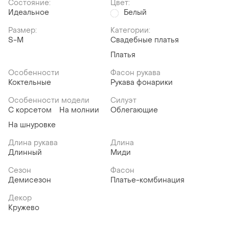
Состояние:
Цвет:
Идеальное
Белый
Размер:
Категории:
S-M
Свадебные платья
Платья
Особенности
Фасон рукава
Коктельные
Рукава фонарики
Особенности модели
Силуэт
С корсетом
На молнии
Облегающие
На шнуровке
Длина рукава
Длина
Длинный
Миди
Сезон
Фасон
Демисезон
Платье-комбинация
Декор
Кружево