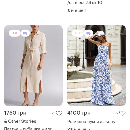
шоколад, молоко,
/us 6.eur 38.sk 10
бордовый, изумруд, беж
и еще
1
S
размер: 46-48,50-52,54-
56,58-60,62-64,66-68
TOP
TOP
1750 грн
4100 грн
6
5
& Other Stories
Розкішна сукня з льону
Платье - рубашка миди