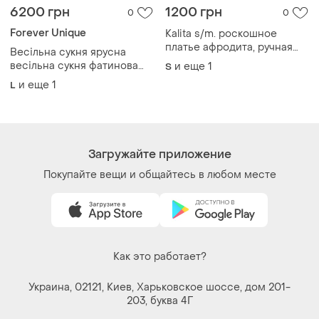
6200 грн
1200 грн
0
0
Forever Unique
Kalita s/m. роскошное
платье афродита, ручная
Весільна сукня ярусна
работа хлопок
весільна сукня фатинова
и еще
1
S
біла сукня на високу
и еще
1
L
весільний сарафан
Загружайте приложение
Покупайте вещи и общайтесь в любом месте
Как это работает?
Украина, 02121, Киев, Харьковское шоссе, дом 201-
203, буква 4Г