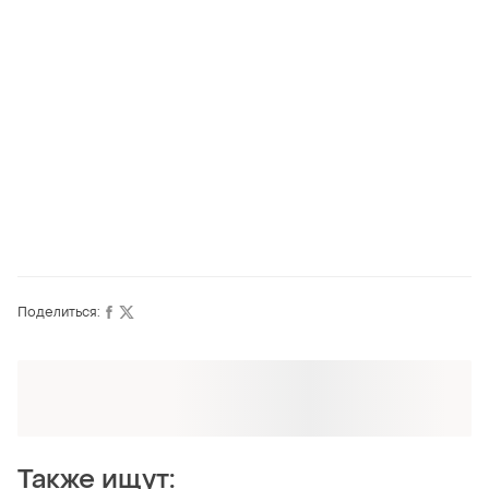
Поделиться:
Оформляй подписку SMART
Получи заказ с бесплатной доставкой
Также ищут: