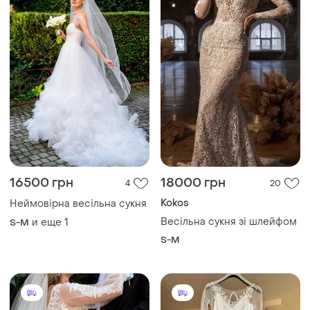
16500 грн
18000 грн
4
20
Kokos
Неймовірна весільна сукня
Весільна сукня зі шлейфом
и еще
1
S-M
S-M