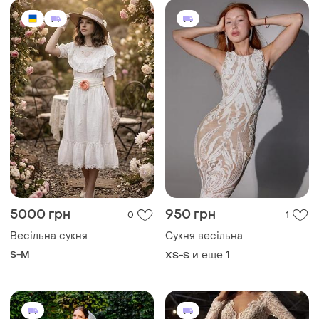
5000 грн
950 грн
0
1
Весільна сукня
Сукня весільна
S-M
и еще
1
XS-S