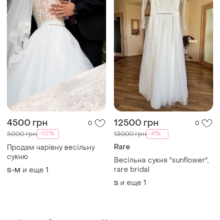
4500 грн
12500 грн
0
0
-10%
-4%
5000 грн
13000 грн
Rare
Продам чарівну весільну
сукню
Весільна сукня "sunflower",
rare bridal
и еще
1
S-M
и еще
1
S