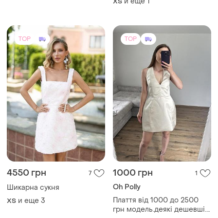
и еще
1
ХS
TOP
TOP
4550 грн
1000 грн
7
1
Oh Polly
Шикарна сукня
Плаття від 1000 до 2500
и еще
3
ХS
грн модель.деякі дешевші.