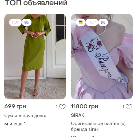
ТОП объявлений
TOP
TOP
699 грн
11800 грн
1
1
SIRAK
Сукня жіноча довга
Оригинальное платье (s)
и еще
1
M
бренда sirak