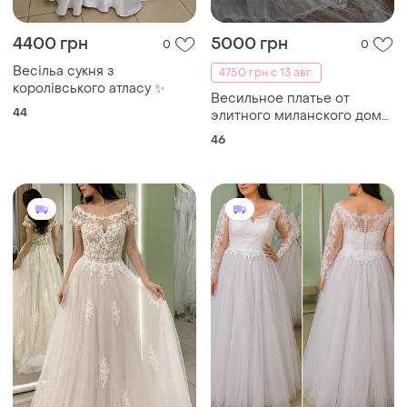
4400 грн
5000 грн
0
0
Весільа сукня з
4750 грн с 13 авг.
королівського атласу ✨
Весильное платье от
44
элитного миланского дома
моды le spose di giatch.
46