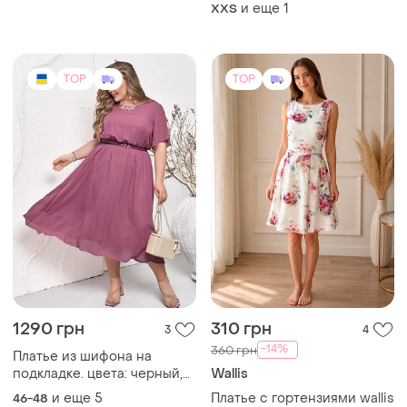
розмір від ххс до невеликої
и еще
1
XХS
м. стан ідеальний. модуть
бути незначні дефекти
TOP
TOP
1290 грн
310 грн
3
4
-14%
360 грн
Платье из шифона на
подкладке. цвета: черный,
Wallis
фрез, темно-синий,
и еще
5
Платье с гортензиями wallis
46-48