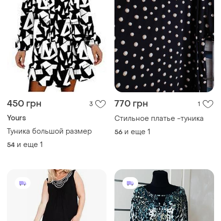
450 грн
770 грн
3
1
Yours
Стильное платье -туника
Туника большой размер
и еще
1
56
и еще
1
54