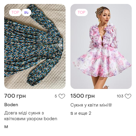
700 грн
1500 грн
5
103
Boden
Сукня у квіти міні🌸
Довга міді сукня з
и еще
2
S
квітковим узором boden
M