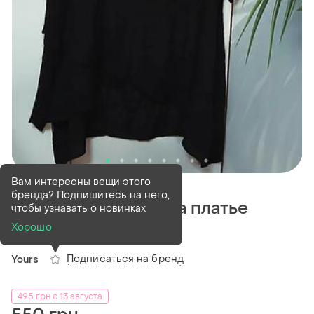
В наличии
1 шт
Вам интересны вещи этого
бренда? Подпишитесь на него,
Сток новичка туника платье
чтобы узнавать о новинках
евр.24 батал
Хорошо
Подписаться на бренд
Yours
495 грн с 13 августа