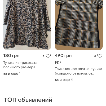
180 грн
490 грн
5
8
F&F
Туника из трикотажа
большого размера.
Трикотажное платье-туника
большого размера, от
и еще
1
56
f&amp;f, туречковка,
и еще
4
54
идеальное на весну🌿
ТОП объявлений
TOP
TOP