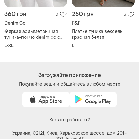
туника-пончо denim co с
красная белая
леопардовым принтом, р.
L-XL
L
18 / 46 (новая)
Загружайте приложение
Покупайте вещи и общайтесь в любом месте
Как это работает?
Украина, 02121, Киев, Харьковское шоссе, дом 201-
203, буква 4Г
Политика конфиденциальности
Договор-оферта
Контакты