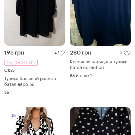
195 грн
280 грн
4
0
Красивая нарядная туника
176 грн с 13 авг.
батал collection
C&A
и еще
1
56
Туника большой размер
батал евро 56
56