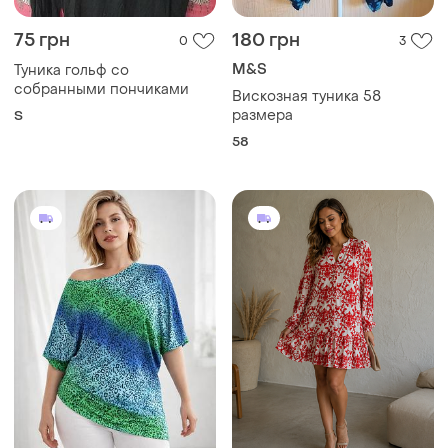
58
360 грн
250 грн
0
3
Denim Co
F&F
💎яркая асимметричная
Платье туника вексель