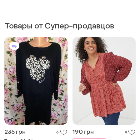
235 грн
190 грн
6
4
Туника 24-26 размер коттон
171 грн с 13 авг.
и еще
1
62-64
Fat Face
Стильна легка кофтинка
туніка, коралова туніка
и еще
1
XXXL