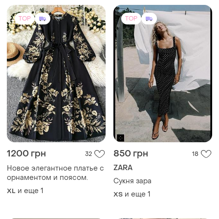
1200 грн
850 грн
32
18
ZARA
Новое элегантное платье с
орнаментом и поясом.
Сукня зара
и еще
1
XL
и еще
1
ХS
TOP
TOP