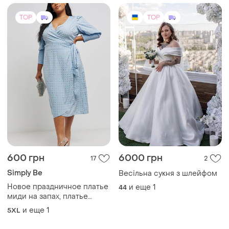
600 грн
6000 грн
17
2
Simply Be
Весільна сукня з шлейфом
Новое праздничное платье
и еще
1
44
миди на запах, платье
большого размера, батал,
и еще
1
5XL
simply be.
TOP
TOP