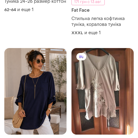
180 грн
260 грн
1
0
280 грн
-3%
185 грн
Туника темно синего цвета
234 грн с 13 авг.
с подстегивающимся
Женская хлопковая туника,
рукавом
и еще
1
р 46-48 бежевого цвета
M