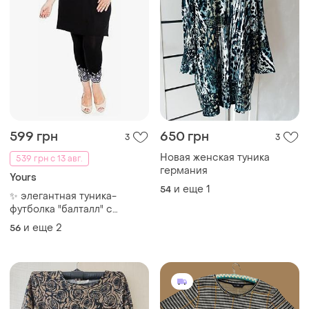
599 грн
650 грн
3
3
Новая женская туника
539 грн с 13 авг.
германия
Yours
и еще
1
54
​✨ элегантная туника-
футболка "балталл" с
роскошным декором
и еще
2
56
(новая) на пышную красоту
56-60 размера