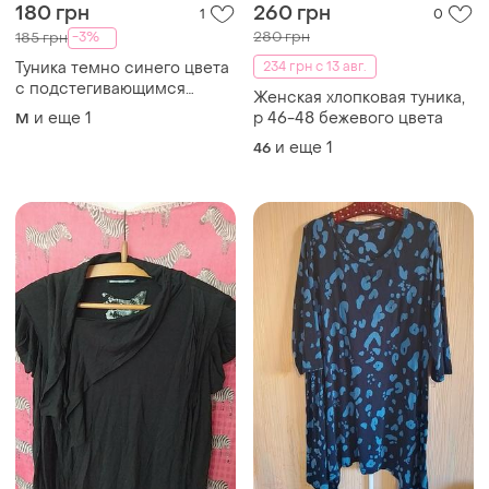
и еще
1
46
75 грн
180 грн
0
3
M&S
Туника гольф со
собранными пончиками
Вискозная туника 58
размера
S