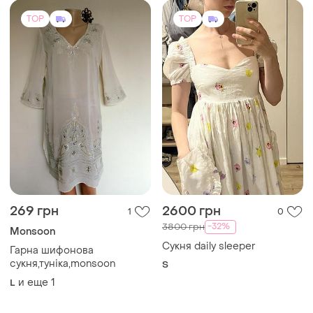
269 грн
2600 грн
1
0
-32%
3800 грн
Monsoon
Сукня daily sleeper
Гарна шифонова
сукня,туніка,monsoon
S
и еще
1
L
TOP
TOP