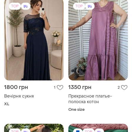
TOP
TOP
1800 грн
1350 грн
1
2
Вечірня сукня
Прекрасное платье-
полоска котон
XL
One size