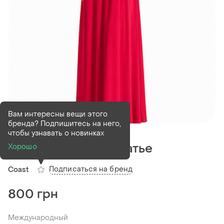
Вам интересны вещи этого
бренда? Подпишитесь на него,
В наличии
1 шт
чтобы узнавать о новинках
Нарядное макси платье
Хорошо
Подписаться на бренд
Coast
800 грн
Международный