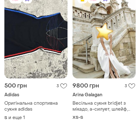
TOP
TOP
500 грн
9800 грн
3
3
Adidas
Arina Galagan
Оригінальна спортивна
Весільна сукня bridjet з
сукня adidas
мікадо, а-силует, шлейф,
розмір xs-s
и еще
1
XS-S
S