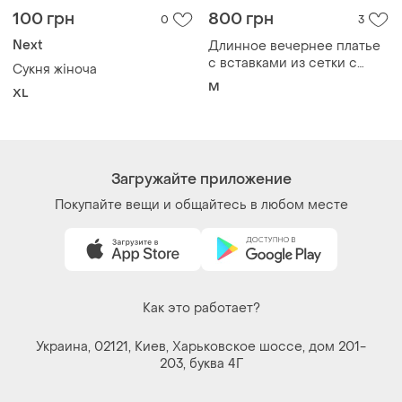
100 грн
800 грн
0
3
Next
Длинное вечернее платье
с вставками из сетки с
Сукня жіноча
открытыми плечами
M
XL
Загружайте приложение
Покупайте вещи и общайтесь в любом месте
Как это работает?
Украина, 02121, Киев, Харьковское шоссе, дом 201-
203, буква 4Г