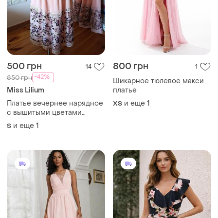
500 грн
800 грн
14
1
-42%
850 грн
Шикарное тюлевое макси
Miss Lilium
платье
Платье вечернее нарядное
и еще
1
ХS
с вышитыми цветами
платье нарядное для
и еще
1
S
праздника