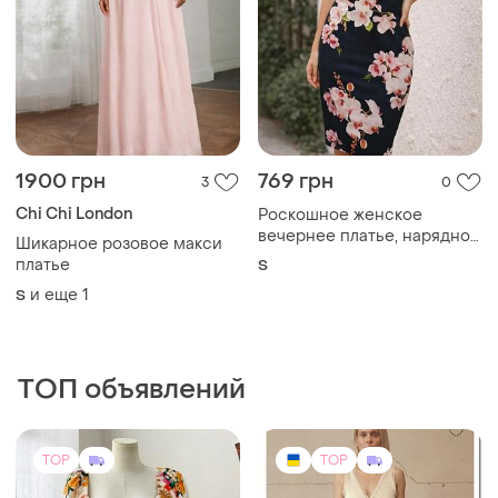
1900 грн
769 грн
3
0
Chi Chi London
Роскошное женское
вечернее платье, нарядное
Шикарное розовое макси
женское платье
платье
S
и еще
1
S
ТОП объявлений
TOP
TOP