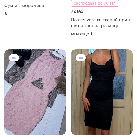
распродажа до 08 авг.
Сукня з мережива
ZARA
S
Плаття zara квітковий принт
сукня zara на резинці
и еще
1
M