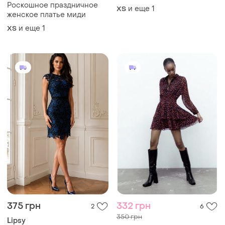
Роскошное праздничное
и еще
1
ХS
женское платье миди
и еще
1
ХS
375 грн
332 грн
2
6
350 грн
Lipsy