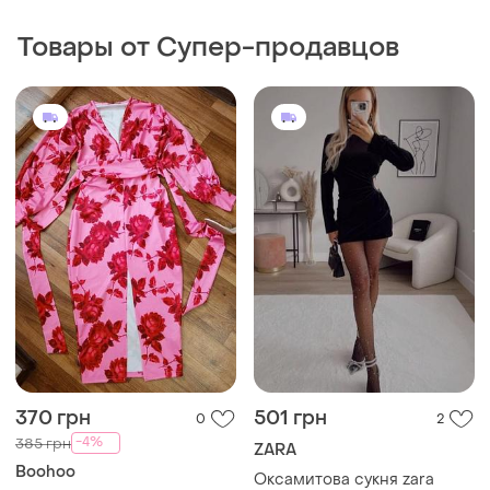
Товары от Супер-продавцов
370 грн
501 грн
0
2
-4%
385 грн
ZARA
Boohoo
Оксамитова сукня zara