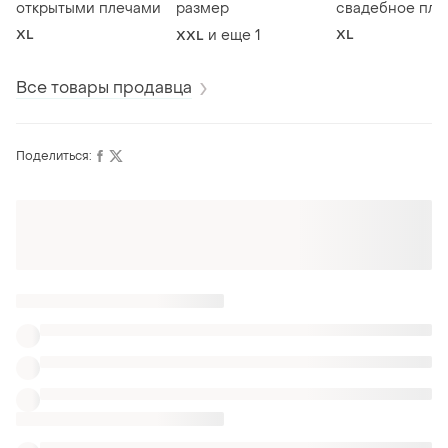
открытыми плечами
размер
свадебное пла
asos edition
XL
и еще
1
XL
XXL
Все товары продавца
Поделиться:
Оформляй подписку SMART
Получи заказ с бесплатной доставкой