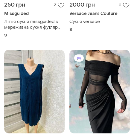
250 грн
2000 грн
3
0
Missguided
Versace Jeans Couture
Літня сукня missguided s
Сукня versace
мереживна сукня футляр
S
коротка сукня ажурна
S
плаття з розрізами