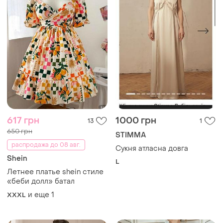
617 грн
1000 грн
13
1
650 грн
STIMMA
распродажа до 08 авг.
Сукня атласна довга
Shein
L
Летнее платье shein стиле
«беби долл» батал
и еще
1
XXXL