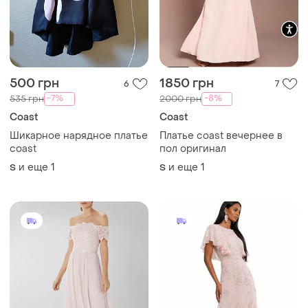
500 грн
1850 грн
6
7
-7%
-8%
535 грн
2000 грн
Coast
Coast
Шикарное нарядное платье
Платье coast вечернее в
coast
пол оригинал
и еще
1
и еще
1
S
S