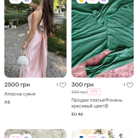
TOP
TOP
2500 грн
300 грн
1
1
-15%
350 грн
Атласна сукня
Продам платье💚очень
ХS
красивый цвет😍
EU 46