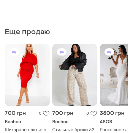
Еще продаю
700 грн
700 грн
3500 грн
0
0
Boohoo
Boohoo
ASOS
Шикарное платье с
Стильные брюки 52
Роскошное атл