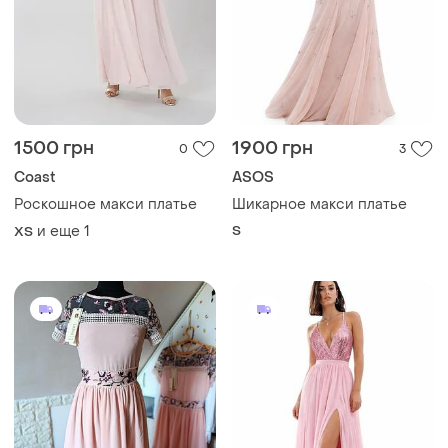
1500 грн
1900 грн
0
3
Coast
ASOS
Роскошное макси платье
Шикарное макси платье
и еще
1
S
ХS