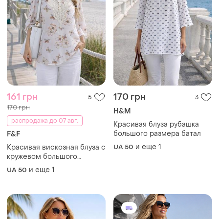
161 грн
170 грн
5
3
170 грн
H&M
распродажа до 07 авг.
Красивая блуза рубашка
большого размера батал
F&F
и еще
1
Красивая вискозная блуза с
UA 50
кружевом большого
размера батал
и еще
1
UA 50