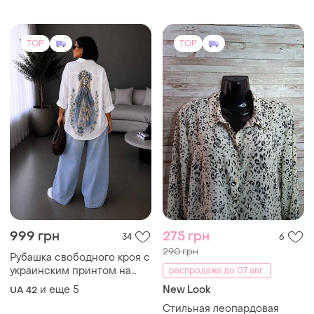
TOP
TOP
999 грн
275 грн
34
6
290 грн
Рубашка свободного кроя с
украинским принтом на
распродажа до 07 авг.
спинке
и еще
5
New Look
UA 42
Стильная леопардовая