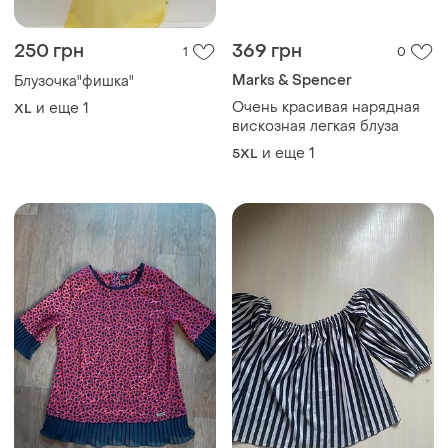
250 грн
369 грн
1
0
Marks & Spencer
Блузочка"фишка"
Очень красивая нарядная
и еще
1
XL
вискозная легкая блуза
и еще
1
5XL