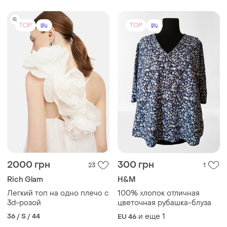
TOP
TOP
2000 грн
300 грн
23
1
Rich Glam
H&M
Легкий топ на одно плечо с
100% хлопок отличная
3d-розой
цветочная рубашка-блуза
36 / S / 44
и еще
1
EU 46