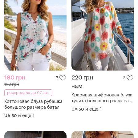
180 грн
220 грн
7
2
190 грн
H&M
распродажа до 07 авг.
Красивая шифоновая блуза
туника большого размера
Коттоновая блуза рубашка
батал
большого размера батал
и еще
1
UA 50
и еще
1
UA 50