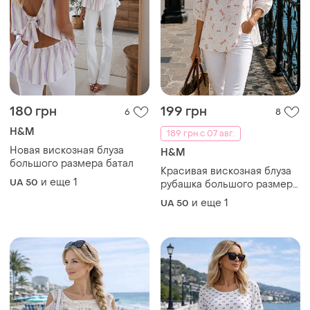
180 грн
199 грн
6
8
H&M
189 грн с 07 авг.
Новая вискозная блуза
H&M
большого размера батал
Красивая вискозная блуза
и еще
1
UA 50
рубашка большого размера
батал
и еще
1
UA 50