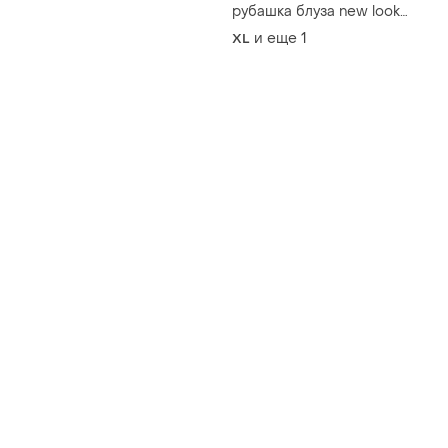
рубашка блуза new look
размер xl-2xl
и еще
1
XL