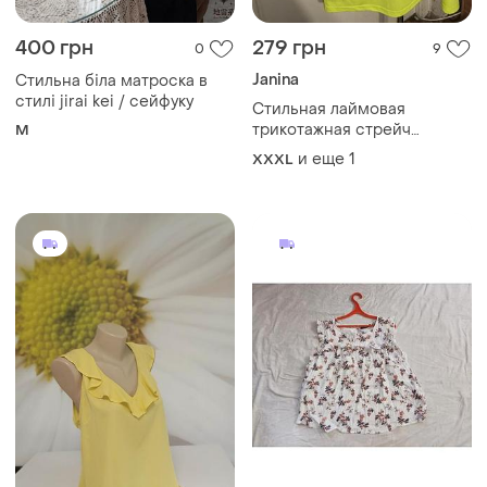
400 грн
279 грн
0
9
Janina
Стильна біла матроска в
стилі jirai kei / сейфуку
Стильная лаймовая
трикотажная стрейч
M
блузка-футболка с
и еще
1
XXXL
вырезами на рукавах батал
janina