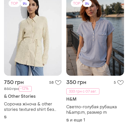
TOP
TOP
750 грн
350 грн
58
5
-12%
850 грн
333 грн с 07 авг.
& Other Stories
H&M
Сорочка жіноча & other
Светло-голубая рубашка
stories textured shirt без
h&amp;m, размер m
пояса
S
и еще
1
S