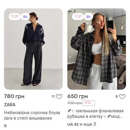
TOP
TOP
780 грн
650 грн
11
8
-8%
700 грн
ZARA
🍂✨ мягенькая фланелевая
Неймовірна сорочка блуза
рубашка в клетку ✨🍂мод.
zara в стилі вишиванки
2010
и еще
3
UA 42
S