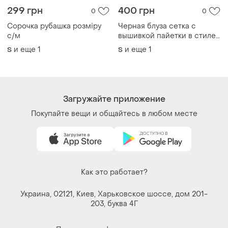
299 грн
400 грн
0
0
Сорочка рубашка розміру
Черная блуза сетка с
с/м
вышивкой пайетки в стиле
этно бохо хиппи
и еще
1
и еще
1
S
S
Загружайте приложение
Покупайте вещи и общайтесь в любом месте
Как это работает?
Украина, 02121, Киев, Харьковское шоссе, дом 201-
203, буква 4Г