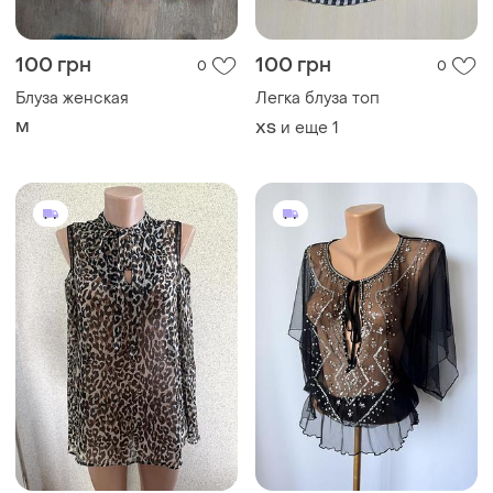
100 грн
100 грн
0
0
Блуза женская
Легка блуза топ
M
и еще
1
ХS