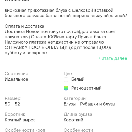
вискозная трикотажная блуза с шелковой вставкой
большого размера батал,пог56, ширина внизу 56,длина67
Оплата и доставка
Доставка Новой почтой,укр.почтой(доставка за счет
покупателя) Оплата 100%на карту Приват банка
Наложного платежа нет,джастин не отправляю
ОТПРАВКА ПОСЛЕ ОПЛАТЫ,пн,ср,пт,после 18,00,в
субботу и воскресе...
читать далее
Состояние:
Цвет:
Идеальное
Белый
Разноцветный
Размер:
Категории:
50
52
Блузы
Рубашки и блузы
Воротник
Длина рукава
Круглый вырез
Короткий
Особенности кроя
Особенности