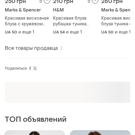
250 грн
210 грн
260 грн
0
0
Marks & Spencer
H&M
Marks & Spence
Красивая вискозная
Красивая блуза
Красивая виск
блуза с кружевом
рубашка туника
блуза туника с
большого размера
большого размера
кружевом боль
и еще
1
и еще
1
и еще
1
UA 50
UA 54
UA 50
батал
бата
размера батал
Все товары продавца
Поделиться:
Оформляй подписку SMART
Получи заказ с бесплатной доставкой
ТОП объявлений