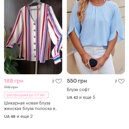
188 грн
550 грн
2
2
198 грн
Блуза софт
распродажа до 07 авг.
и еще
5
UA 42
Шикарная новая блуза
женская блуза полоска в
полоску блуза
и еще
2
UA 48