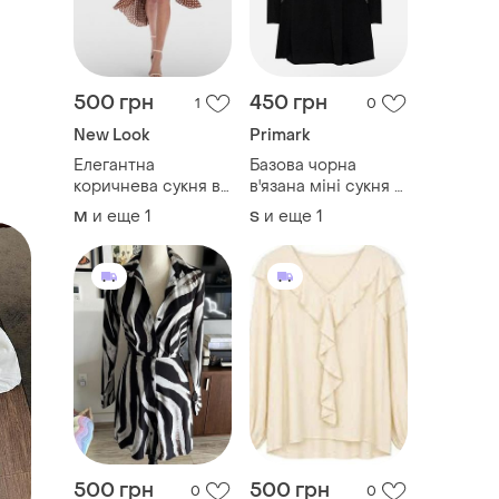
500 грн
450 грн
1
0
New Look
Primark
Елегантна
Базова чорна
коричнева сукня в
в'язана міні сукня в
горошок new look з
рубчик розмір s-m
и еще
1
и еще
1
M
S
воланом (міді/
від бренду primark
асиметрична)
розмір м-l
500 грн
500 грн
0
0