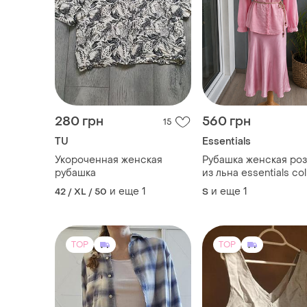
280 грн
560 грн
15
TU
Essentials
Укороченная женская
Рубашка женская ро
рубашка
из льна essentials col
100% лен на пуговиц
и еще
1
и еще
1
42 / XL / 50
S
TOP
TOP