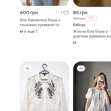
600 грн
85 грн
7
-15%
100 грн
Біла бавовняна блуза з
пишними рукавами та
Kalicyu
мереживними вставками.
и еще
1
Жіноча біла блуза з
M
довгими рукавами ро
м
M