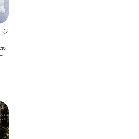
кою
,