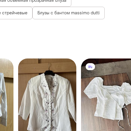
ная объемная прозрачная блуза
е стрейчевые
Блузы с бантом massimo dutti