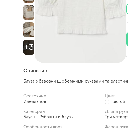
+3
Описание
Блуза з бавовни щ об‘ємними рукавами та еластич
Состояние:
Цвет:
Идеальное
Белый
Категории:
Длина рук
Блузы
Рубашки и блузы
Три четвер
Особенности кроя
Фасон рук