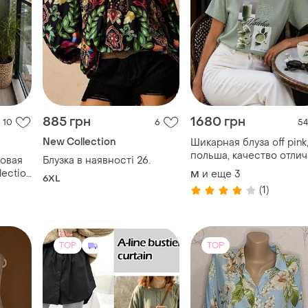
885 грн
1680 грн
10
6
54
New Collection
Шикарная блуза off pink
польша, качество отли
зовая
Блузка в наявності 26.
🔥🌹
lection
и еще
3
M
6XL
ах s-m
(1)
TOP
TOP