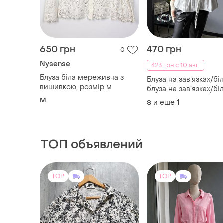
650 грн
470 грн
0
Nysense
423 грн с 10 авг.
Блуза біла мереживна з
Блуза на завʼязках/бі
вишивкою, розмір м
блуза на завʼязках/бі
блуза з коротким ру
M
и еще
1
S
на завʼязках
ТОП объявлений
TOP
TOP