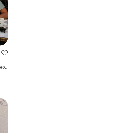
,
чное