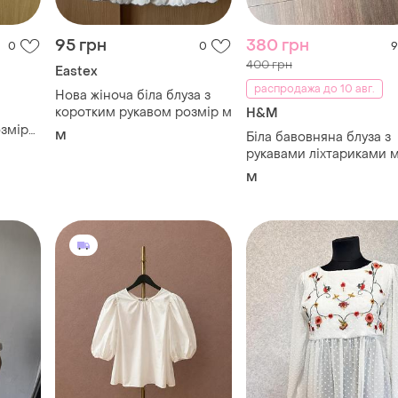
95 грн
380 грн
0
0
9
400 грн
Eastex
распродажа до 10 авг.
Нова жіноча біла блуза з
коротким рукавом розмір м
H&M
змір
M
Біла бавовняна блуза з
рукавами ліхтариками 
розміру на запах
M