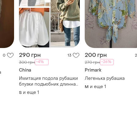
290 грн
200 грн
0
13
2
-4%
-26%
300 грн
270 грн
China
Primark
а
Имитация подола рубашки
Легенька рубашка
блузки подъюбник длинная
и еще
1
M
рубашка блуза ярусная
и еще
1
S
юбка юбка