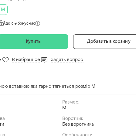
M
до 3 ₴ бонусних
Купить
Добавить в корзину
В избранное
Задать вопрос
0
ною вставкою яка гарно тягнеться розмір М
Размер:
M
ава
Воротник
ти
Без воротника
ава
Особенности