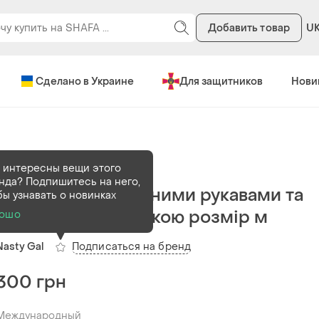
Добавить товар
U
Сделано в Украине
Для защитников
Нови
В наличии
1 шт
 интересны вещи этого
нда? Подпишитесь на него,
Біла блуза з об‘ємними рукавами та
бы узнавать о новинках
еластичною вставкою розмір м
ошо
Подписаться на бренд
Nasty Gal
300 грн
Международный