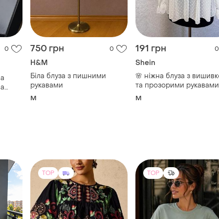
750 грн
191 грн
0
0
0
H&M
Shein
Біла блуза з пишними
🌸 ніжна блуза з вишив
ла
рукавами
та прозорими рукавами
ла
розмір м
кавом
M
M
TOP
TOP