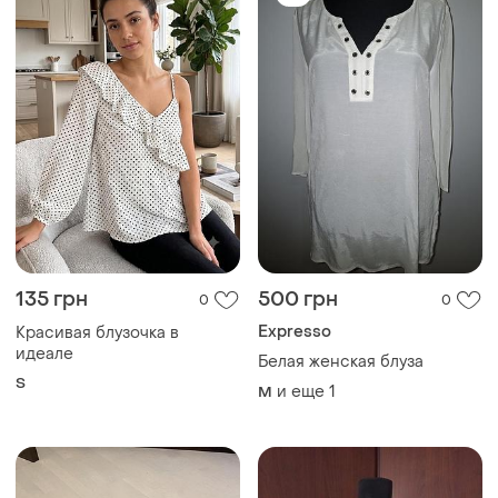
135 грн
500 грн
0
0
Expresso
Красивая блузочка в
идеале
Белая женская блуза
S
и еще
1
M