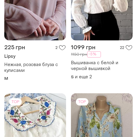
225 грн
1099 грн
2
22
-5%
1150 грн
Lipsy
Вышиванка с белой и
Нежная, розовая блуза с
черной вышивкой
кулисами
и еще
2
S
M
TOP
TOP