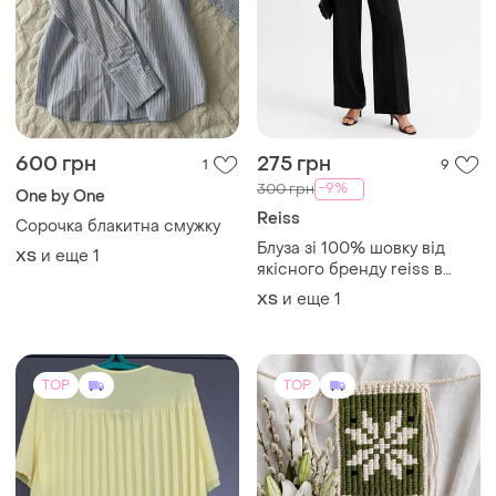
600 грн
275 грн
1
9
-9%
300 грн
One by One
Reiss
Сорочка блакитна смужку
Блуза зі 100% шовку від
и еще
1
ХS
якісного бренду reiss в
анімалістичному принті
и еще
1
ХS
TOP
TOP