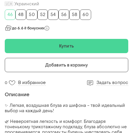
🇺🇦 Украинский
46
48
50
52
54
56
58
60
до 6.6 ₴ бонусних
Купить
Добавить в корзину
В избранное
Задать вопрос
0
Описание
✨ Легкая, воздушная блуза из шифона - твой идеальный
выбор на каждый день!
🌿 Невероятная легкость и комфорт. Благодаря
тоненькому трикотажному подкладу, блуза абсолютно не
просвечивается, поэтому ты будешь чувствовать себя