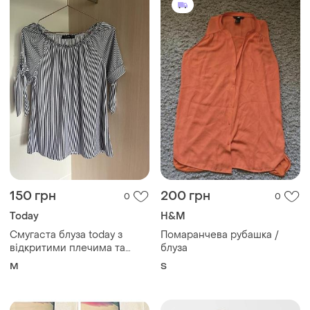
150 грн
200 грн
0
0
Today
H&M
Смугаста блуза today з
Помаранчева рубашка /
відкритими плечима та
блуза
зав'язками, розмір m
M
S