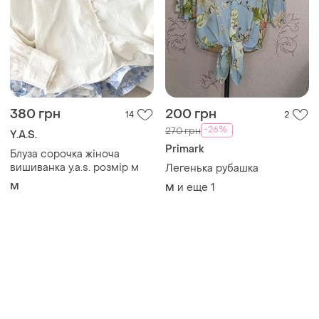
380 грн
200 грн
14
2
-26%
270 грн
Y.A.S.
Primark
Блуза сорочка жіноча
вишиванка y.a.s. розмір м
Легенька рубашка
M
и еще
1
M