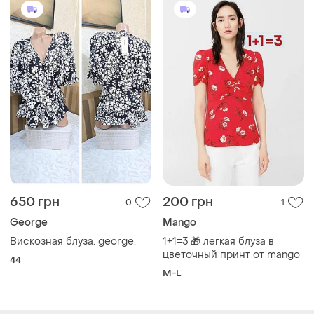
650 грн
200 грн
0
1
George
Mango
Вискозная блуза. george.
1+1=3 🎁 легкая блуза в
цветочный принт от mango
44
M-L