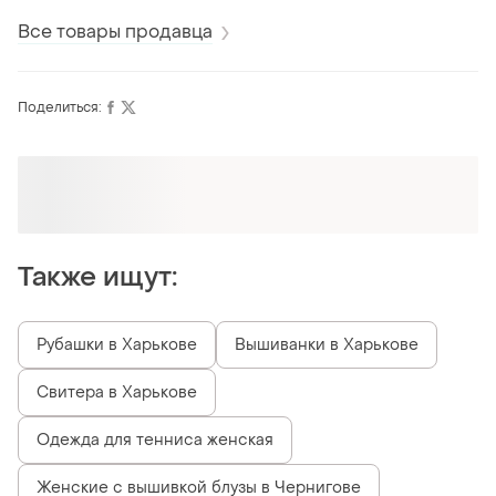
✨ жакет без
эко кожи на
підкладки —
подкладке стан
Все товары продавца
ідеальний варіант на
твоей любимой
теплу погоду.
вещью этого с
укорочені брюки на
🖤
Поделиться:
манжеті
Оформляй подписку SMART
Получи заказ с бесплатной доставкой
Также ищут:
Рубашки в Харькове
Вышиванки в Харькове
Свитера в Харькове
Одежда для тенниса женская
Женские с вышивкой блузы в Чернигове