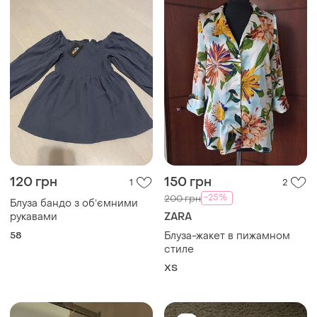
120 грн
150 грн
1
2
-25%
200 грн
Блуза бандо з обʼємними
рукавами
ZARA
58
Блуза-жакет в пижамном
стиле
ХS