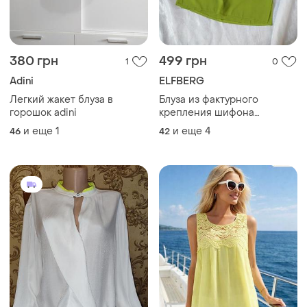
380 грн
499 грн
1
0
Adini
ELFBERG
Легкий жакет блуза в
Блуза из фактурного
горошок adini
крепления шифона
широкие рукава рюши
и еще
1
и еще
4
46
42
крылышки размеры от
сорок второго до
пятидесяти цветов
фисташка салатный