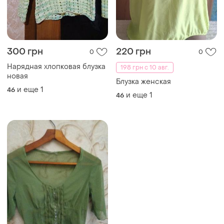
300 грн
220 грн
0
0
Нарядная хлопковая блузка
198 грн с 10 авг.
новая
Блузка женская
и еще
1
46
и еще
1
46