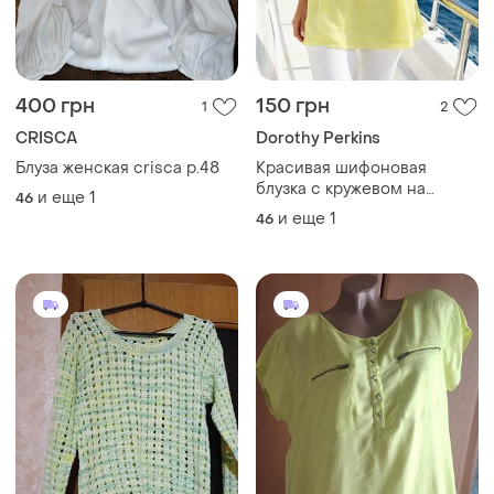
400 грн
150 грн
1
2
CRISCA
Dorothy Perkins
Блуза женская crisca р.48
Красивая шифоновая
блузка с кружевом на
и еще
1
46
подкладке
и еще
1
46