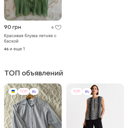
90 грн
6
Красивая блузка летняя с
баской
и еще
1
46
ТОП объявлений
TOP
TOP