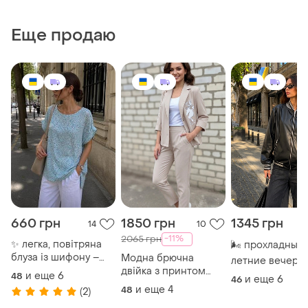
Еще продаю
660 грн
1850 грн
1345 грн
14
10
-11%
2065 грн
✨ легка, повітряна
🌬 прохладные
блуза із шифону –
Модна брючна
летние вечера 
твій ідеальний вибір
двійка з принтом
повод отказыва
и еще
6
48
и еще
6
46
на кожен день!
виглядає легко,
от стильных
и еще
4
48
(2)
стильно та жіночно
образов. бомбе