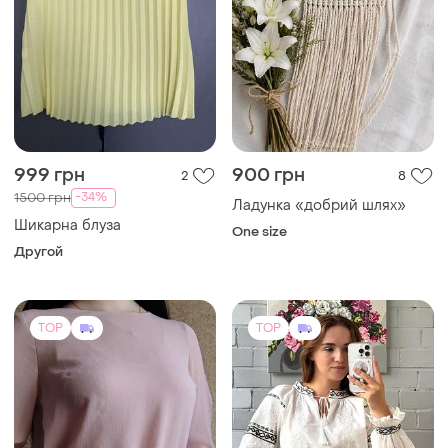
999 грн
900 грн
2
8
-34%
1500 грн
Ладунка «добрий шлях»
Шикарна блуза
One size
Другой
TOP
TOP