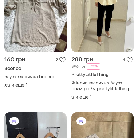
160 грн
288 грн
2
4
-28%
396 грн
Boohoo
PrettyLittleThing
Блуза класична boohoo
Жіноча класична блуза.
и еще
1
ХS
розмір с/м prettylittlething
и еще
1
S