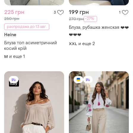
225 грн
199 грн
3
1
250 грн
-27%
270 грн
распродажа до 13 авг.
Блуза, рубашка женская ❤️❤️
❤️❤️❤️
Heine
Блуза топ асиметричний
и еще
2
XXL
косий крій
и еще
1
M