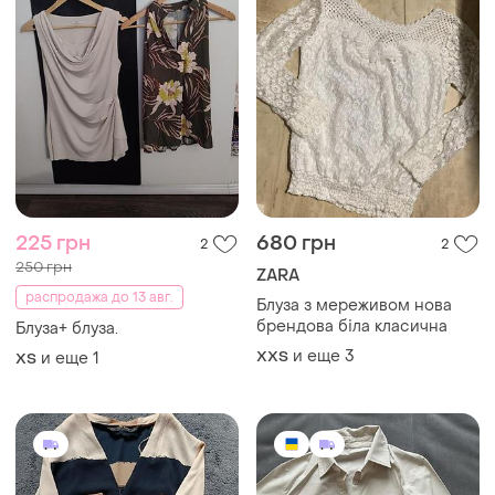
225 грн
680 грн
2
2
250 грн
ZARA
распродажа до 13 авг.
Блуза з мереживом нова
брендова біла класична
Блуза+ блуза.
и еще
3
XХS
и еще
1
ХS