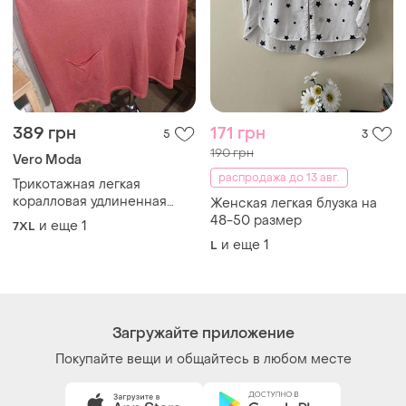
389 грн
171 грн
5
3
190 грн
Vero Moda
распродажа до 13 авг.
Трикотажная легкая
коралловая удлиненная
Женская легкая блузка на
блузка-туника с карманами
48-50 размер
и еще
1
7XL
мега батал-оверсайз vero
и еще
1
L
moda
Загружайте приложение
Покупайте вещи и общайтесь в любом месте