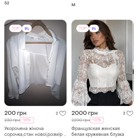
52
M
TOP
TOP
200 грн
2000 грн
2
3
-14%
-10%
230 грн
2200 грн
Укорочена жіноча
Французская женская
сорочка,стан нової,розмір s
белая кружевная блузка