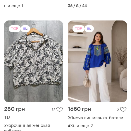
бренд
и еще
1
36 / S / 44
L
TOP
TOP
280 грн
1650 грн
17
3
TU
Жіноча вишиванка. батали
Укороченная женская
и еще
2
4XL