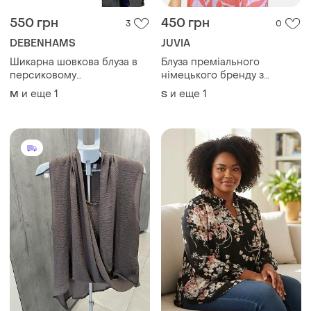
550 грн
450 грн
3
0
DEBENHAMS
JUVIA
Шикарна шовкова блуза в
Блуза преміального
персиковому
німецького бренду з
кольорі,debenhams,p.10-12
віскозного сатину
и еще
1
и еще
1
M
S