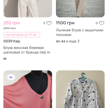
252 грн
1100 грн
5
0
280 грн
Льняная блуза с вышитыми
пионами
распродажа до 13 авг.
0039 Italy
и еще
2
42-44
Блуза женская бежевая
шелковая от бренда italy m
M