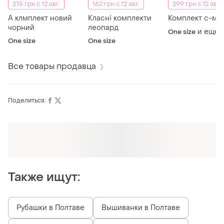
276 грн с 12 авг.
162 грн с 12 авг.
299 грн с 12 авг.
А клмплект новий
Класні комплекти
Комплект с-м 
чорний
леопард
и еще
1
One size
One size
One size
Все товары продавца
Поделиться:
Оформляй подписку SMART
Получи заказ с бесплатной доставкой
Также ищут:
Рубашки в Полтаве
Вышиванки в Полтаве