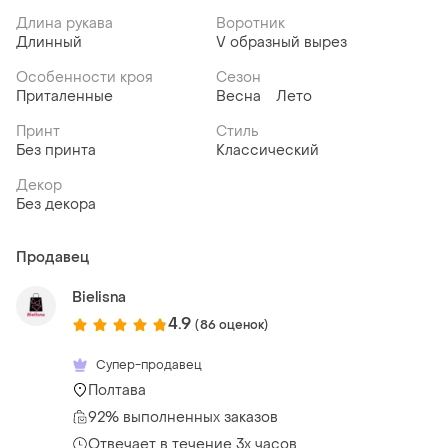
Длина рукава
Воротник
Длинный
V образный вырез
Особенности кроя
Сезон
Приталенные
Весна
Лето
Принт
Стиль
Без принта
Классический
Декор
Без декора
Продавец
Bielisna
4.9
(86 оценок)
Супер-продавец
Полтава
92% выполненных заказов
Отвечает в течение 3х часов