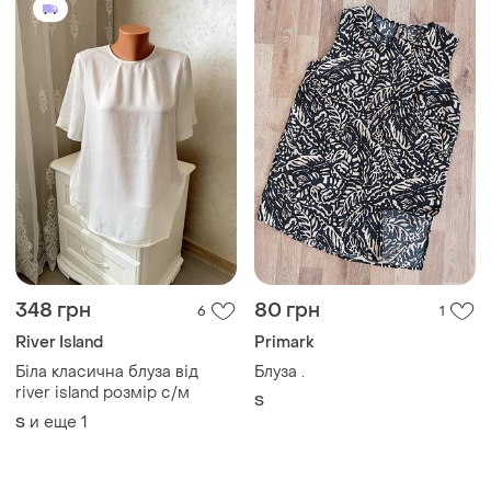
348 грн
80 грн
6
1
River Island
Primark
Біла класична блуза від
Блуза .
river island розмір с/м
S
и еще
1
S