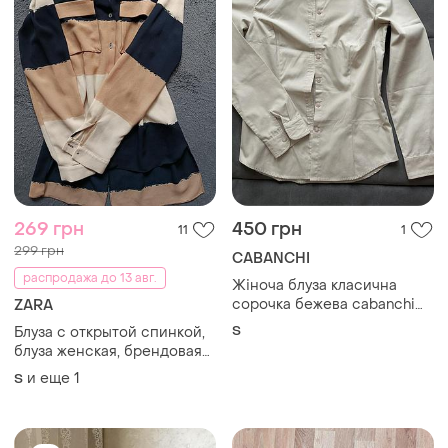
269 грн
450 грн
11
1
299 грн
CABANCHI
распродажа до 13 авг.
Жіноча блуза класична
сорочка бежева cabanchi
ZARA
розмір s
S
Блуза с открытой спинкой,
блуза женская, брендовая
блуза, блуза zara basic,
и еще
1
S
блуза zara, женская блуза
zara, удлиненная блуза