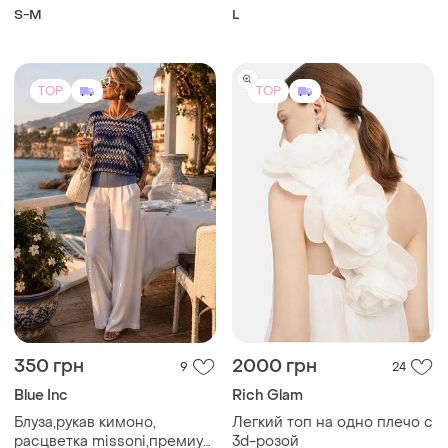
,фасон не приталений
S-M
L
TOP
TOP
350 грн
2000 грн
9
24
Blue Inc
Rich Glam
Блуза,рукав кимоно,
Легкий топ на одно плечо с
расцветка missoni,премиум
3d-розой