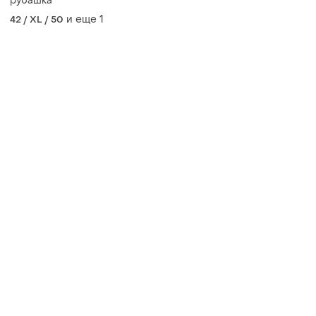
рубашка
и еще
1
42 / XL / 50