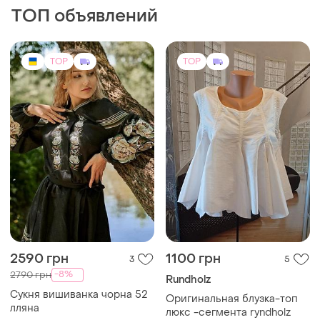
ТОП объявлений
TOP
TOP
2590 грн
1100 грн
3
5
-8%
2790 грн
Rundholz
Сукня вишиванка чорна 52
Оригинальная блузка-топ
лляна
люкс -сегмента ryndholz