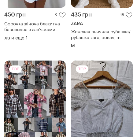
450 грн
435 грн
9
18
ZARA
Сорочка жіноча блакитна
бавовняна з завʼязками
Женская льняная рубашка/
ззаду по талії
рубашка zara, новая, m
и еще
1
ХS
M
TOP
TOP