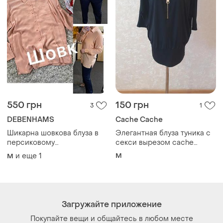
550 грн
150 грн
3
1
DEBENHAMS
Cache Cache
Шикарна шовкова блуза в
Элегантная блуза туника с
персиковому
секси вырезом cache
кольорі,debenhams,p.10-12
cache размер м
и еще
1
M
M
Загружайте приложение
Покупайте вещи и общайтесь в любом месте