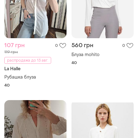
107 грн
560 грн
0
0
119 грн
Блуза mohito
распродажа до 13 авг.
40
La Halle
Рубашка блуза
40