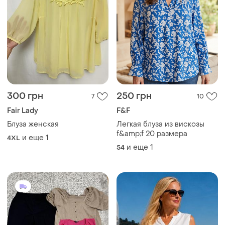
300 грн
250 грн
7
10
Fair Lady
F&F
Блуза женская
Легкая блуза из вискозы
f&amp;f 20 размера
и еще
1
4XL
и еще
1
54