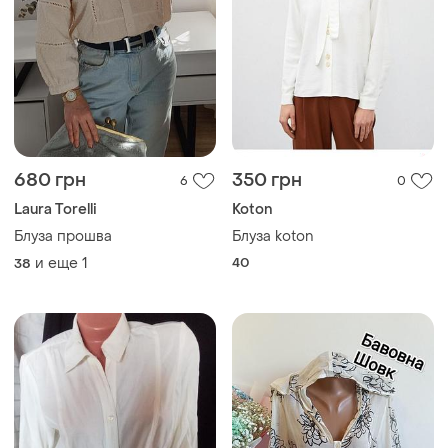
680 грн
350 грн
6
0
Laura Torelli
Koton
Блуза прошва
Блуза koton
и еще
1
40
38