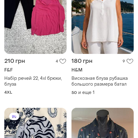
210 грн
180 грн
4
9
F&F
H&M
Набір речей 22, 4xl брюки,
Вискозная блуза рубашка
блуза
большого размера батал
4XL
и еще
1
50