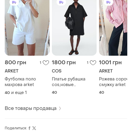
800 грн
1800 грн
1001 грн
1
1
ARKET
COS
ARKET
Футболка поло
Платье рубашка
Рожева сорочка
махрова arket
cos,новые
смужку arket
коллекции
и еще
1
40
40
40
Все товары продавца
Поделиться: