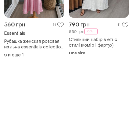
560 грн
790 грн
11
11
-8%
850 грн
Essentials
Стильний набір в етно
Рубашка женская розовая
стилі (комір і фартух)
из льна essentials collection
100% лен на пуговицах s-m
One size
и еще
1
S