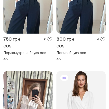
750 грн
800 грн
9
4
COS
COS
Перламутрова блуза cos
Легкая блуза cos
40
40