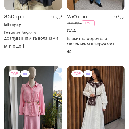
850 грн
250 грн
11
0
-17%
300 грн
Misspap
C&A
Готична блуза з
драпуванням та воланами
Блакитна сорочка з
маленьким візерунком
и еще
1
M
42
TOP
TOP