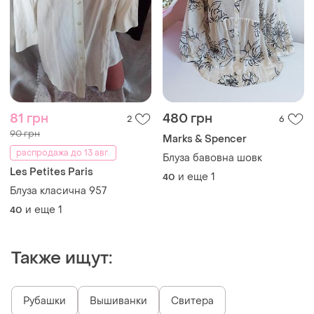
81 грн
480 грн
2
6
90 грн
Marks & Spencer
распродажа до 13 авг.
Блуза бавовна шовк
Les Petites Paris
и еще
1
40
Блуза класична 957
и еще
1
40
Также ищут:
Рубашки
Вышиванки
Свитера