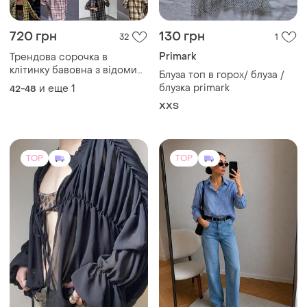
720 грн
130 грн
32
1
Primark
Трендова сорочка в
клітинку бавовна з відомим
Блуза топ в горох/ блуза /
надписом
блузка primark
и еще
1
42-48
XХS
TOP
TOP