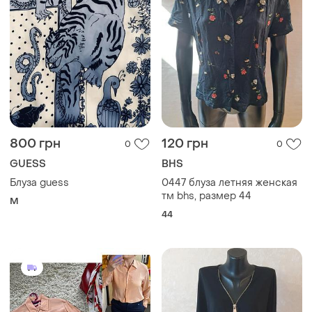
800 грн
120 грн
0
0
GUESS
BHS
Блуза guess
0447 блуза летняя женская
тм bhs, размер 44
M
44