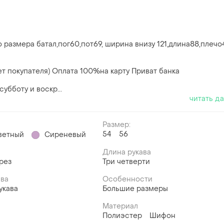
 размера батал,пог60,пот69, ширина внизу 121,длина88,плечо
ет покупателя) Оплата 100%на карту Приват банка
бботу и воскр...
читать д
Размер:
54
56
ветный
Сиреневый
Длина рукава
рез
Три четверти
ава
Особенности
укава
Большие размеры
Материал
Полиэстер
Шифон