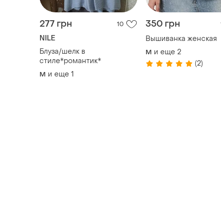
стиле*романтик*
(2)
и еще
1
M