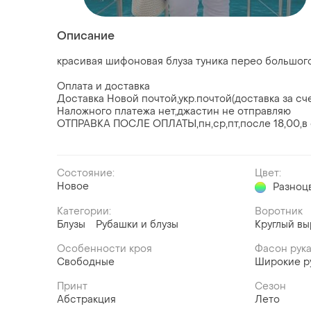
Описание
красивая шифоновая блуза туника перео большого
Оплата и доставка
Доставка Новой почтой,укр.почтой(доставка за сч
Наложного платежа нет,джастин не отправляю
ОТПРАВКА ПОСЛЕ ОПЛАТЫ,пн,ср,пт,после 18,00,в су
Состояние:
Цвет:
Новое
Разноц
Категории:
Воротник
Блузы
Рубашки и блузы
Круглый вы
Особенности кроя
Фасон рук
Свободные
Широкие р
Принт
Сезон
Абстракция
Лето