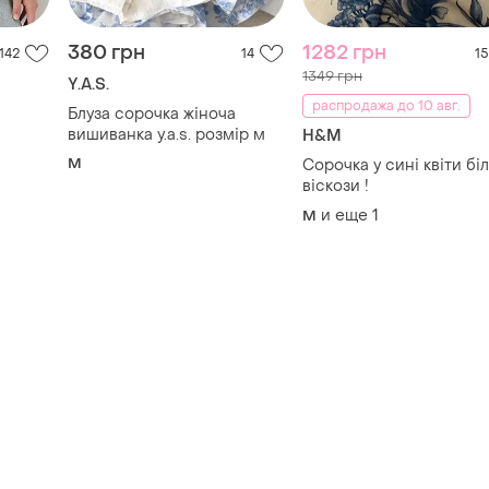
вишиванка y.a.s. розмір м
H&M
M
Сорочка у сині квіти біл
віскози !
и еще
1
M