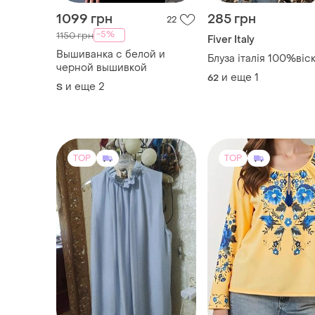
и еще
2
S
TOP
TOP
277 грн
350 грн
10
NILE
Вышиванка женская
Блуза/шелк в
и еще
2
M