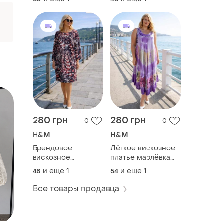
большого размера
батал
280 грн
280 грн
0
0
H&M
H&M
Брендовое
Лёгкое вискозное
вискозное
платье марлёвка
трикотажное
большого размера
и еще
1
и еще
1
48
54
платье оверсайз
батал
большого размера
Все товары продавца
батал
с