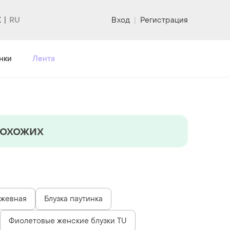
K
Вход
|
Регистрация
нки
Лента
похожих
ужевная
Блузка паутинка
Фиолетовые женские блузки TU