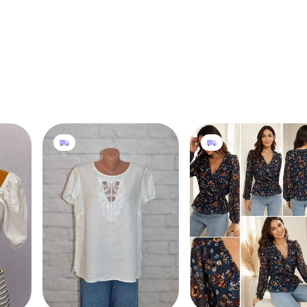
501 грн
430 грн
2
0
0
M&S
TIFFOSI
п с
Блуза льняная свободного
Блуза tiffosi ps
-
кроя с кружевом m&amp;s
S
р s-m