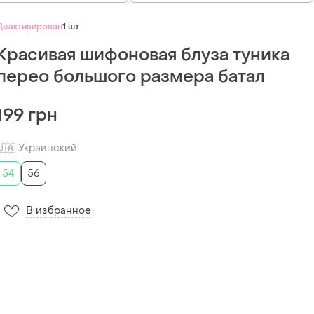
Деактивирован
1 шт
Красивая шифоновая блуза туника
перео большого размера батал
199 грн
🇺🇦 Украинский
54
56
В избранное
4