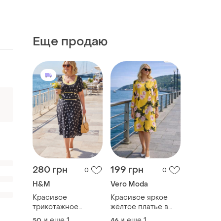
Еще продаю
280 грн
199 грн
0
0
H&M
Vero Moda
Красивое
Красивое яркое
трикотажное
жёлтое платье в
платье масло
цветы
и еще
1
и еще
1
50
46