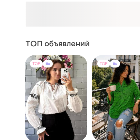
ТОП объявлений
TOP
TOP
1099 грн
285 грн
22
-5%
1150 грн
Fiver Italy
Вышиванка с белой и
Блуза італія 100%віс
черной вышивкой
и еще
1
62