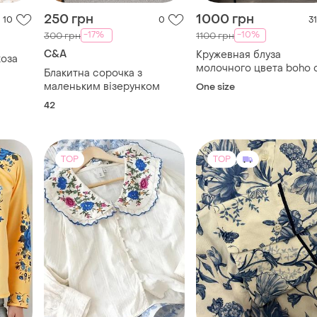
маленьким візерунком
One size
42
TOP
TOP
380 грн
1282 грн
142
14
15
1349 грн
Y.A.S.
распродажа до 10 авг.
Блуза сорочка жіноча