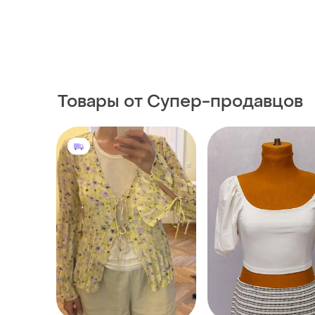
Товары от Супер-продавцов
550 грн
150 грн
0
H&M
Эластичный кроп-то
открытой спиной и
Накидка h&m в квіти
короткими рукавами
и еще
1
S
M
фонариками 📍разме