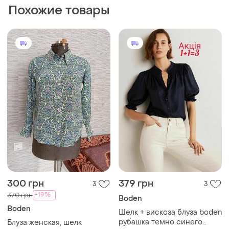
Похожие товары
300 грн
379 грн
3
3
-19%
370 грн
Boden
Boden
Шелк + вискоза блуза boden
рубашка темно синего
Блуза женская, шелк