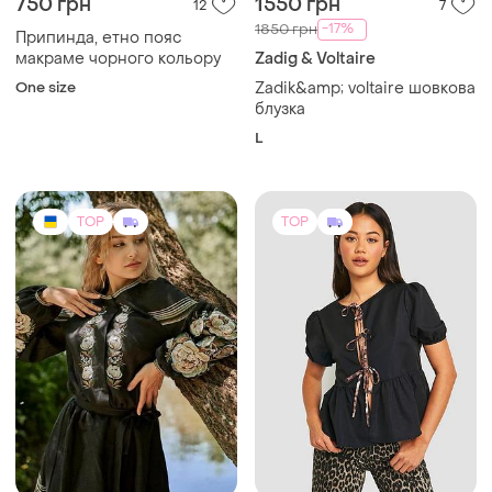
750 грн
1550 грн
12
7
-17%
1850 грн
Припинда, етно пояс
макраме чорного кольору
Zadig & Voltaire
One size
Zadik&amp; voltaire шовкова
блузка
L
TOP
TOP