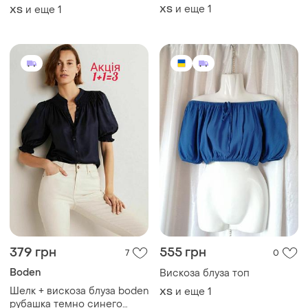
цвета
и еще
1
и еще
1
ХS
ХS
379 грн
555 грн
7
0
Boden
Вискоза блуза топ
Шелк + вискоза блуза boden
и еще
1
ХS
рубашка темно синего