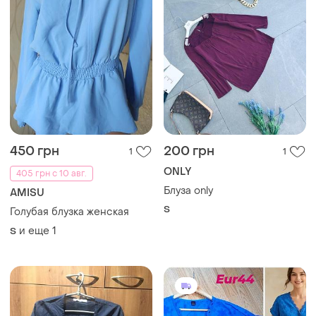
450 грн
200 грн
1
1
ONLY
405 грн с 10 авг.
Блуза only
AMISU
S
Голубая блузка женская
и еще
1
S