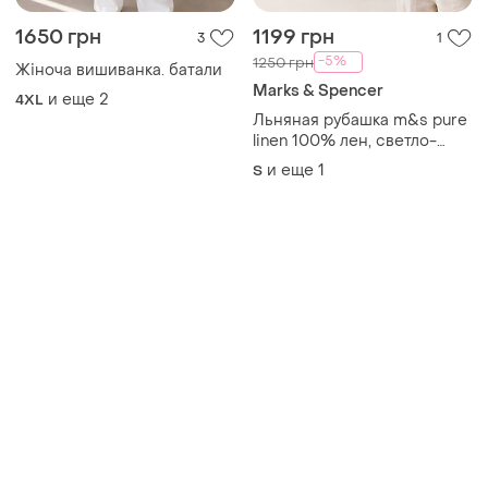
1650 грн
1199 грн
3
1
-5%
1250 грн
Жіноча вишиванка. батали
Marks & Spencer
и еще
2
4XL
Льняная рубашка m&s pure
linen 100% лен, светло-
сиреневая
и еще
1
S