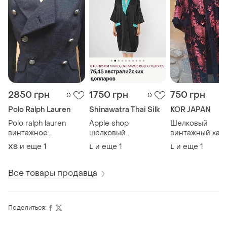
2850 грн
1750 грн
750 грн
0
0
Polo Ralph Lauren
Shinawatra Thai Silk
KOR JAPAN
Polo ralph lauren
Apple shop
Шелковый
винтажное
шелковый
винтажный хала
двубортное пальто-
двухсторонний
кимоно,s-xl.нюа
и еще
1
и еще
1
и еще
1
ХS
L
L
бушлат,милитари,s
халат-
кимоно.тайский
шелк.m-xl.
Все товары продавца
Поделиться: