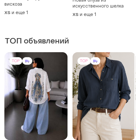
Новая блуза из
вискоза
искусственного шелка
и еще
1
ХS
и еще
1
ХS
ТОП объявлений
TOP
TOP