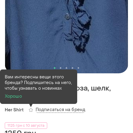
В наличии
1 шт
Вам интересны вещи этого
бренда? Подпишитесь на него,
Her shirt блуза вискоза, шелк,
чтобы узнавать о новинках
xs.италия.
Хорошо
Подписаться на бренд
Her Shirt
1125 грн с 10 августа