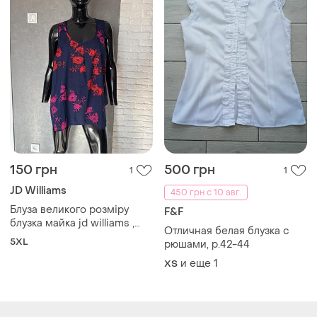
150 грн
500 грн
1
1
JD Williams
450 грн с 10 авг.
Блуза великого розміру
F&F
блузка майка jd williams ,
Отличная белая блузка с
xxxxl 58р
5XL
рюшами, р.42-44
и еще
1
ХS