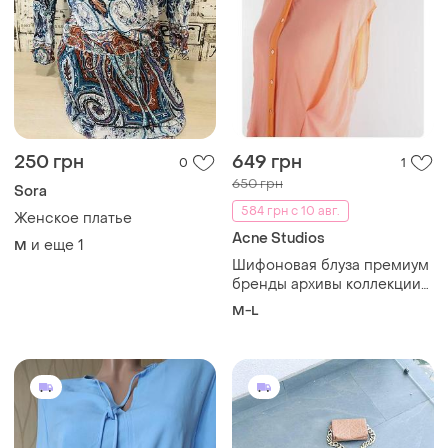
250 грн
649 грн
0
1
650 грн
Sora
584 грн с 10 авг.
Женское платье
Acne Studios
и еще
1
M
Шифоновая блуза премиум
бренды архивы коллекции
2013 г
M-L