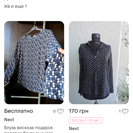
цвета
и еще
1
ХS
Бесплатно
170 грн
0
1
Next
153 грн с 10 авг.
Блуза вискоза подарок
Next