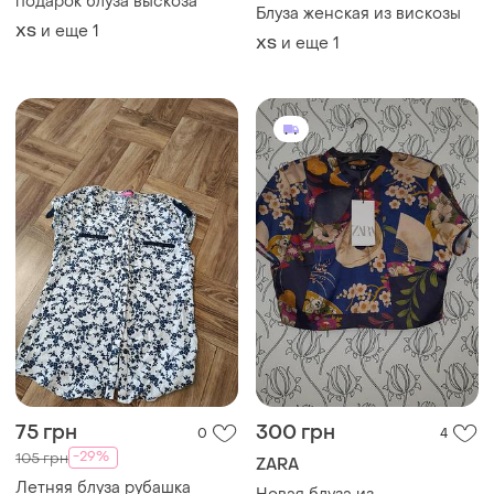
подарок блуза выскоза
Блуза женская из вискозы
и еще
1
ХS
и еще
1
ХS
75 грн
300 грн
0
4
-29%
105 грн
ZARA
Летняя блуза рубашка