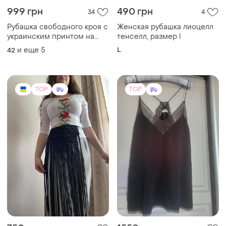
999 грн
490 грн
34
4
Рубашка свободного кроя с
Женская рубашка лиоцелл
украинским принтом на
тенселл, размер l
спинке
и еще
5
L
42
TOP
TOP