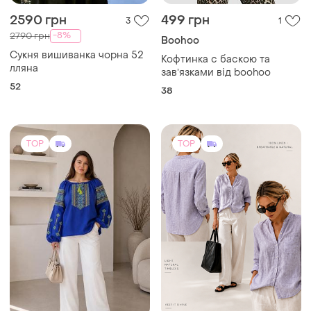
2590 грн
499 грн
3
1
-8%
2790 грн
Boohoo
Сукня вишиванка чорна 52
Кофтинка с баскою та
лляна
завʼязками від boohoo
52
38
TOP
TOP