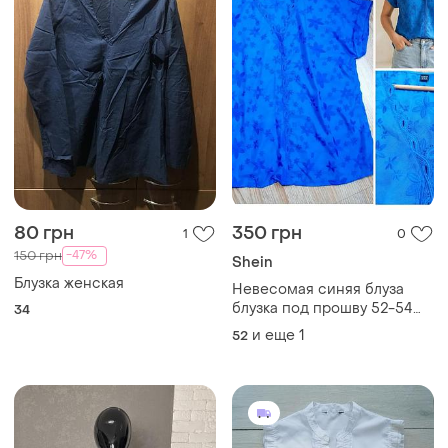
80 грн
350 грн
1
0
-47%
150 грн
Shein
Блузка женская
Невесомая синяя блуза
блузка под прошву 52-54
34
размер
и еще
1
52