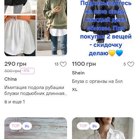
290 грн
1100 грн
13
5
-4%
300 грн
Shein
China
Блуза с органзы на 5хл
Имитация подола рубашки
XL
блузки подъюбник длинная
рубашка блуза ярусная
и еще
1
S
юбка юбка
TOP
TOP