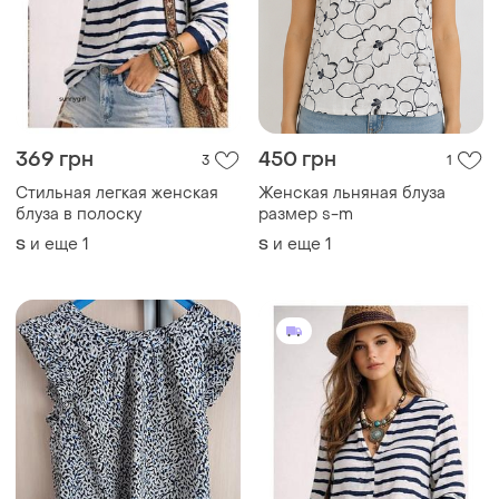
369 грн
450 грн
3
1
Стильная легкая женская
Женская льняная блуза
блуза в полоску
размер s-m
и еще
1
и еще
1
S
S