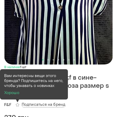
В наличии
1 шт
Вам интересны вещи этого
Легкая блуза f&amp;f в сине-
бренда? Подпишитесь на него,
белую полоску вискоза размер s
чтобы узнавать о новинках
- m
Хорошо
Подписаться на бренд
F&F