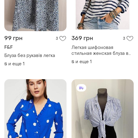
99 грн
369 грн
3
3
F&F
Легкая шифоновая
стильная женская блуза в
Блуза без рукавів легка
полоску
и еще
1
S
и еще
1
S
199 грн
220 грн
2
2