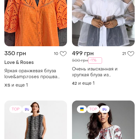
350 грн
499 грн
10
21
-1%
500 грн
Love & Roses
Очень изысканная и
Яркая оранжевая блуза
хрупкая блуза из
love&amp;roses прошва
полупрозрачной органзы
котон размер xs - s
и еще
1
42
и еще
1
ХS
отлично подойдет, как на
романтический ужин так и
на праздник 🥳
TOP
TOP