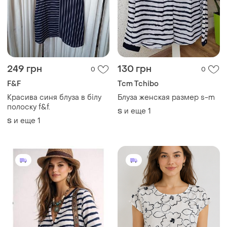
249 грн
130 грн
0
0
F&F
Tcm Tchibo
Красива синя блуза в білу
Блуза женская размер s-m
полоску f&f.
и еще
1
S
и еще
1
S