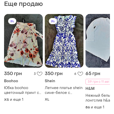
Еще продаю
350 грн
350 грн
65 грн
3
6
Boohoo
Shein
59 грн с 11 авг.
Юбка boohoo
Летнее платье shein
H&M
цветочный принт с
сине-белое с
Нежный белый
оборкой на запах
принтом и поясом
и еще
1
XL
ХS
лонгслив h&am
размер xs - s
размер xl
хлопок 86 – 92
и еще
1
86