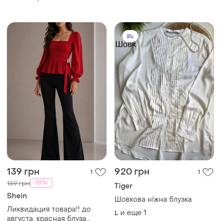
139 грн
920 грн
1
1
-18%
169 грн
Tiger
Shein
Шовкова ніжна блузка
Ликвидация товара!!️ до
и еще
1
L
августа. красная блуза
рукав фонарик
One size