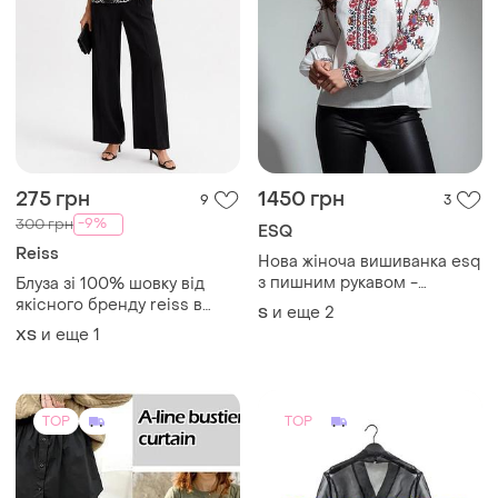
275 грн
1450 грн
9
3
-9%
300 грн
ESQ
Reiss
Нова жіноча вишиванка esq
з пишним рукавом -
Блуза зі 100% шовку від
троянда
якісного бренду reiss в
и еще
2
S
анімалістичному принті
и еще
1
ХS
TOP
TOP