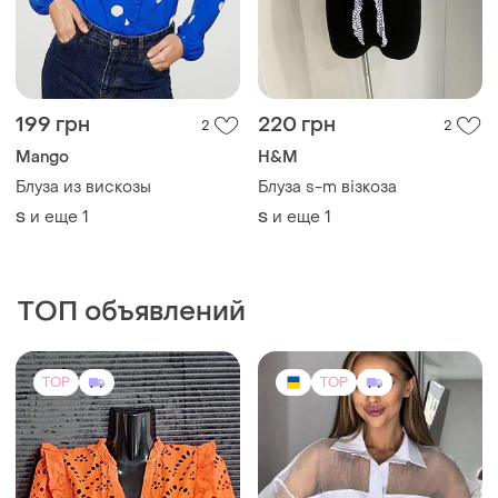
Mango
H&M
Блуза из вискозы
Блуза s-m візкоза
и еще
1
и еще
1
S
S
ТОП объявлений
TOP
TOP