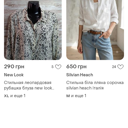
290 грн
650 грн
5
24
New Look
Silvian Heach
Стильная леопардовая
Стильна біла лляна сорочка
рубашка блуза new look
silvian heach італія
размер xl-2xl
и еще
1
и еще
1
XL
M