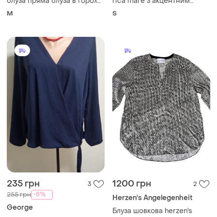
235 грн
1200 грн
3
2
-8%
255 грн
Herzen's Angelegenheit
George
Блуза шовкова herzen's
angelegenheit
Красивая синяя женская
блуза муслин
M
и еще
1
54