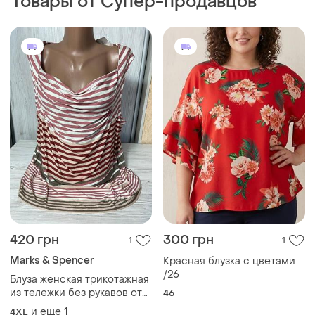
420 грн
300 грн
1
1
Marks & Spencer
Красная блузка с цветами
/26
Блуза женская трикотажная
из тележки без рукавов от
46
британского бренда marks
и еще
1
4XL
&amp; spencer размер 22🍁