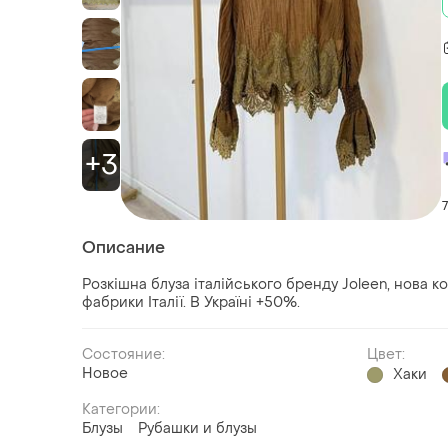
+3
Описание
Розкішна блуза італійського бренду Joleen, нова ко
фабрики Італії. В Україні +50%.
Состояние:
Цвет:
Новое
Хаки
Категории:
Блузы
Рубашки и блузы