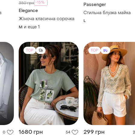
-15%
350 грн
Passenger
Elegance
в
Стильна блузка майка
Жіноча класична сорочка
L
и еще
1
M
TOP
TOP
1680 грн
299 грн
0
54
2