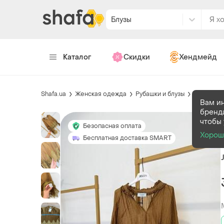
Блузы
Каталог
Скидки
Хендмейд
Shafa.ua
Женская одежда
Рубашки и блузы
Блузы
Вам и
бренд
чтобы 
Безопасная оплата
Хорош
Бесплатная доставка SMART