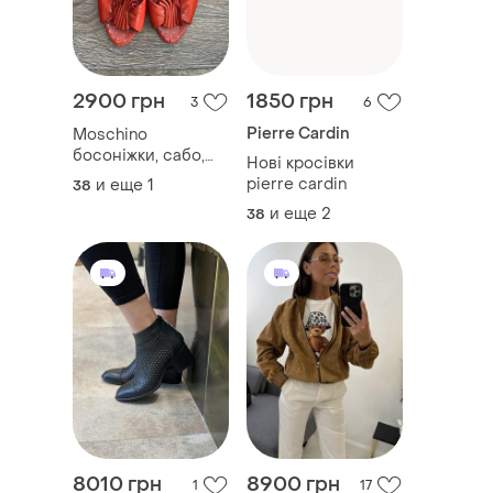
2900 грн
1850 грн
3
6
Pierre Cardin
Moschino
босоніжки, сабо,
Нові кросівки
шльопки оригінал
pierre cardin
и еще
1
38
и еще
2
38
8010 грн
8900 грн
1
17