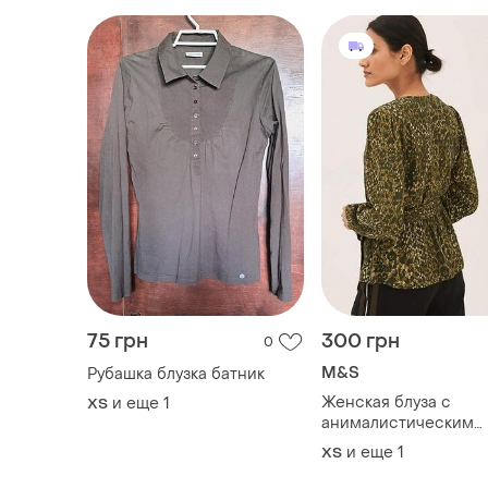
75 грн
300 грн
0
M&S
Рубашка блузка батник
Женская блуза с
и еще
1
ХS
анималистическим
принтом
и еще
1
ХS