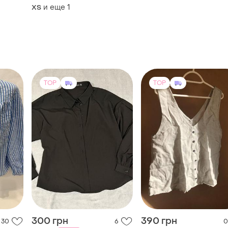
и еще
1
ХS
TOP
TOP
300 грн
390 грн
30
6
0