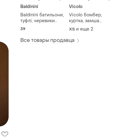
Baldinini
Vicolo
Baldinini батильони,
Vicolo бомбер,
туфлі, черевики
куртка, замша
оригінал
натуральна, шкіра
39
и еще
2
ХS
Все товары продавца