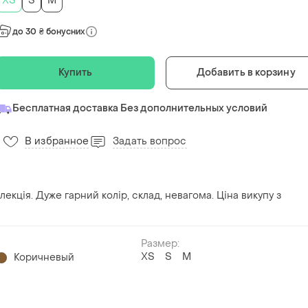
ХS
S
M
до 30 ₴ бонусних
Купить
Добавить в корзину
Бесплатная доставка Без дополнительных условий
В избранное
Задать вопрос
7
лекція. Дуже гарний колір, склад, невагома. Ціна викупу з
Размер:
ХS
S
M
Коричневый