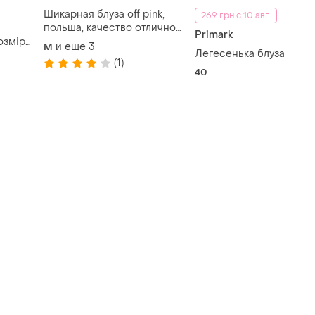
Шикарная блуза off pink,
269 грн с 10 авг.
польша, качество отличное
Primark
🔥🌹
озмір
и еще
3
M
Легесенька блуза
ний
(1)
40