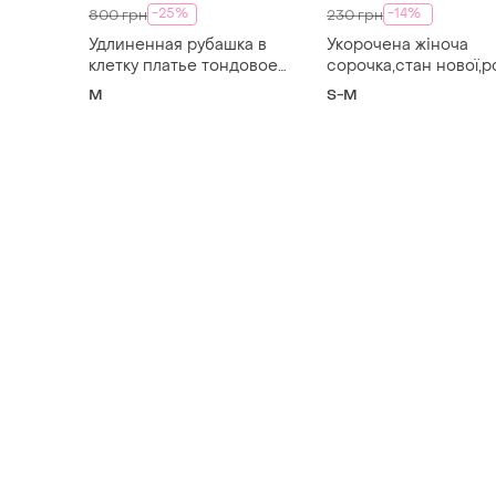
-25%
-14%
800 грн
230 грн
Удлиненная рубашка в
Укорочена жіноча
клетку платье тондовое
сорочка,стан нової,р
стильное базовое
s ,фасон не притале
M
S-M
коричневое