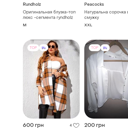
Rundholz
Peacocks
Оригинальная блузка-топ
Натуральна сорочка 
люкс -сегмента ryndholz
смужку
M
XXL
TOP
TOP
600 грн
200 грн
4