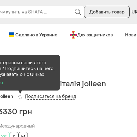
Добавить товар
U
Сделано в Украине
Для защитников
Нови
нтересны вещи этого
а? Подпишитесь на него,
В наличии
1 шт
узнавать о новинках
Блузка, рубашка італія jolleen
о
Подписаться на бренд
Jolleen
3330 грн
Международный