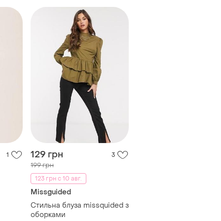
129 грн
1
3
199 грн
123 грн с 10 авг.
Missguided
Стильна блуза missquided з
оборками