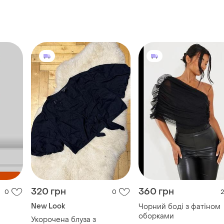
320 грн
360 грн
0
0
2
New Look
Чорний боді з фатіном
оборками
Укорочена блуза з