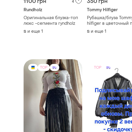
1100 грн
350 грн
4
Rundholz
Tommy Hilfiger
Оригинальная блузка-топ
Рубашка/блуза Tomm
люкс -сегмента ryndholz
hilfiger в цветочный 
s
и еще
1
и еще
1
S
S
TOP
TOP