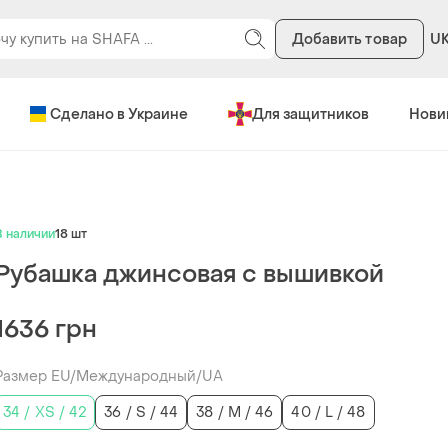
Добавить товар
U
Сделано в Украине
Для защитников
Нови
В наличии
18 шт
Рубашка джинсовая с вышивкой
1636 грн
Размер EU/Международный/UA
34 / XS / 42
36 / S / 44
38 / M / 46
40 / L / 48