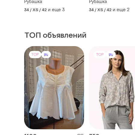
Рубашка
Рубашка
и еще
3
и еще
2
34 / XS / 42
34 / XS / 42
ТОП объявлений
TOP
TOP