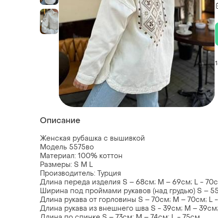
Описание
Женская рубашка с вышивкой
Модель 5575во
Материал: 100% коттон
Размеры: S M L
Производитель: Турция
Длина переда изделия S – 68см; M – 69см; L - 70
Ширина под проймами рукавов (над грудью) S – 55
Длина рукава от горловины S – 70см; M – 70см; L -
Длина рукава из внешнего шва S - 39см; M – 39см;
Длина по спинке S – 73см; M – 74см; L - 75см