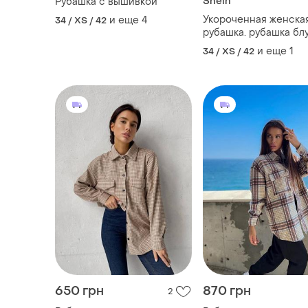
Shein
Рубашка с вышивкой
Укороченная женска
и еще
4
34 / XS / 42
рубашка. рубашка блу
и еще
1
34 / XS / 42
650 грн
870 грн
2