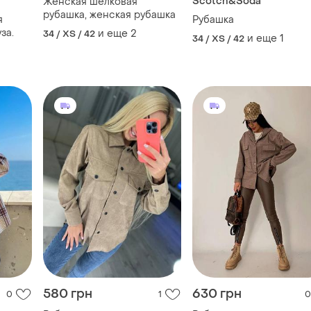
Scotch&Soda
Женская шелковая
рубашка, женская рубашка
я
Рубашка
за.
и еще
2
34 / XS / 42
и еще
1
34 / XS / 42
580 грн
630 грн
0
1
0