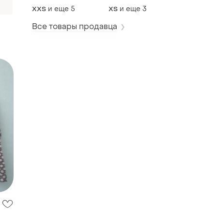
и еще
5
и еще
3
XХS
ХS
Все товары продавца