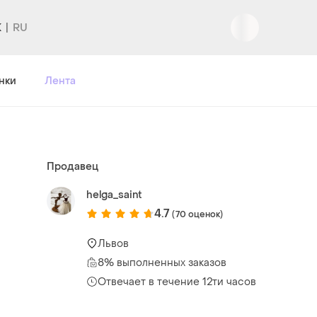
K
Вход
|
Регистрация
нки
Лента
Продавец
helga_saint
4.7
(70 оценок)
Львов
8% выполненных заказов
Отвечает в течение 12ти часов