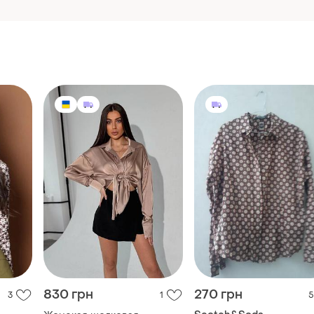
830 грн
270 грн
3
1
5