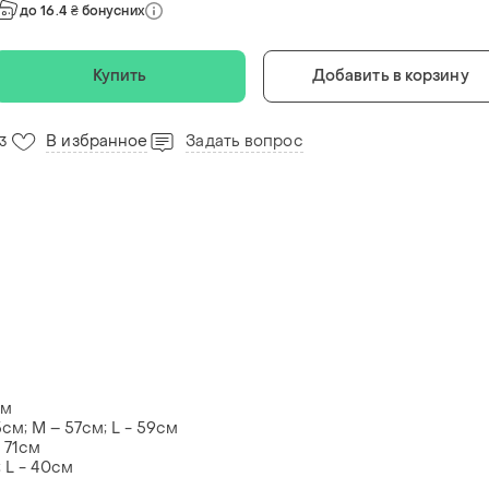
до 16.4 ₴ бонусних
Купить
Добавить в корзину
В избранное
Задать вопрос
13
см
см; M – 57см; L - 59см
 71см
 L - 40см