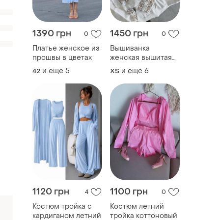
1390 грн
1450 грн
0
0
Платье женское из
Вышиванка
прошвы в цветах
женская вышитая
крестиком
и еще
5
и еще
6
42
ХS
1120 грн
1100 грн
4
0
Костюм тройка с
Костюм летний
кардиганом летний
тройка коттоновый