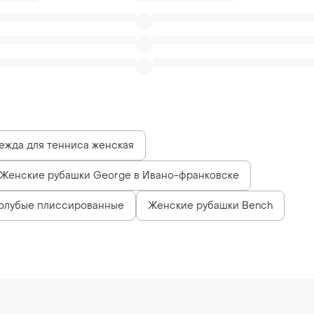
ежда для тенниса женская
Женские рубашки George в Ивано-франковске
голубые плиссированные
Женские рубашки Bench