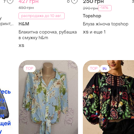
427 грн
250 грн
7
0
3
450 грн
-14%
290 грн
Topshop
распродажа до 10 авг.
y
принт,
H&M
Блуза жіноча topshop
Блакитна сорочка, рубашка
и еще
1
ХS
в смужку h&m
ХS
TOP
TOP