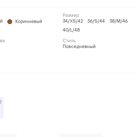
Размер:
ый
34/XS/42
36/S/44
38/M/46
Коричневый
40/L/48
ава
Стиль
Повседневный