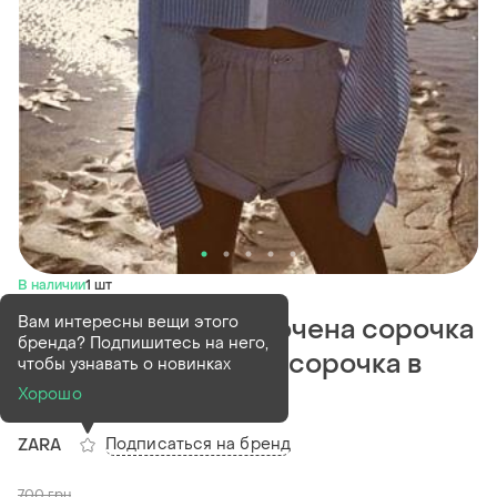
В наличии
1 шт
Вам интересны вещи этого
Сорочка zara/ вкорочена сорочка
бренда? Подпишитесь на него,
zara / рубашка zara/ сорочка в
чтобы узнавать о новинках
смужку zara
Хорошо
Подписаться на бренд
ZARA
700
грн