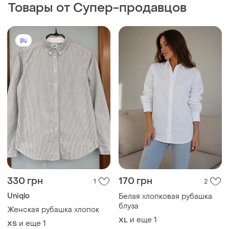
Товары от Супер-продавцов
330 грн
170 грн
1
2
Uniqlo
Белая хлопковая рубашка
блуза
Женская рубашка хлопок
и еще
1
XL
и еще
1
ХS