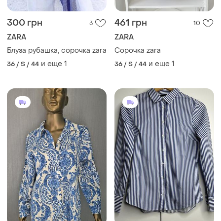
300 грн
461 грн
3
10
ZARA
ZARA
Блуза рубашка, сорочка zara
Сорочка zara
и еще
1
и еще
1
36 / S / 44
36 / S / 44