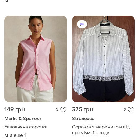
M
149 грн
335 грн
0
2
Marks & Spencer
Strenesse
Бавовняна сорочка
Сорочка з мереживом від
преміум-бренду
и еще
1
M