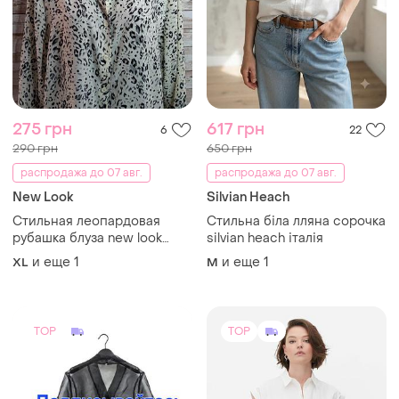
275 грн
617 грн
6
22
290 грн
650 грн
распродажа до 07 авг.
распродажа до 07 авг.
New Look
Silvian Heach
Стильная леопардовая
Стильна біла лляна сорочка
рубашка блуза new look
silvian heach італія
размер xl-2xl
и еще
1
и еще
1
XL
M
TOP
TOP