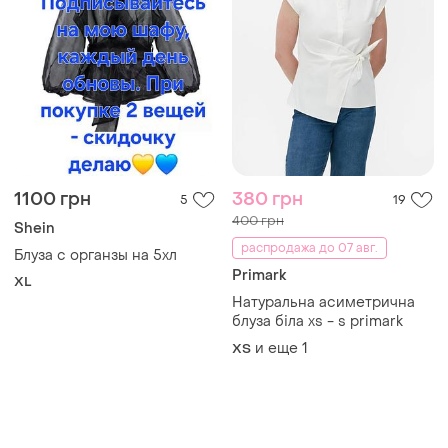
1100 грн
380 грн
5
19
400 грн
Shein
распродажа до 07 авг.
Блуза с органзы на 5хл
Primark
XL
Натуральна асиметрична
блуза біла xs - s primark
и еще
1
ХS