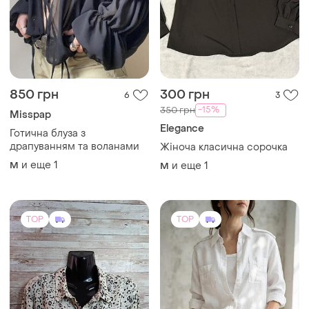
850 грн
300 грн
6
3
-15%
350 грн
Misspap
Elegance
Готична блуза з
драпуванням та воланами
Жіноча класична сорочка
и еще
1
M
и еще
1
M
TOP
TOP