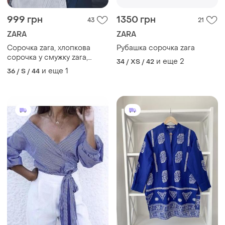
999 грн
1350 грн
43
21
ZARA
ZARA
Сорочка zara, хлопкова
Рубашка сорочка zara
сорочка у смужку zara,
и еще
2
34 / XS / 42
поплінова сорочка в
и еще
1
36 / S / 44
смужку zara