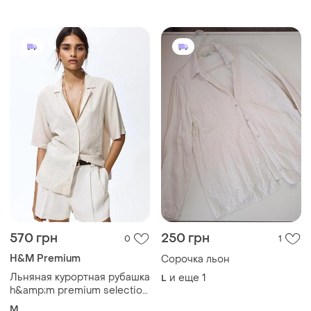
570 грн
250 грн
0
1
H&M Premium
Сорочка льон
Льняная курортная рубашка
и еще
1
L
h&amp;m premium selection
(оверсайз/лен)
M