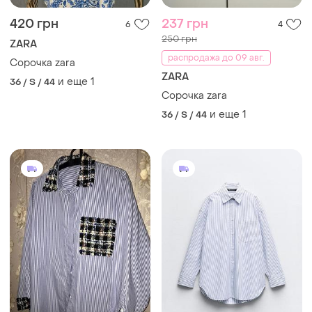
420 грн
237 грн
6
4
250 грн
ZARA
распродажа до 09 авг.
Сорочка zara
ZARA
и еще
1
36 / S / 44
Сорочка zara
и еще
1
36 / S / 44