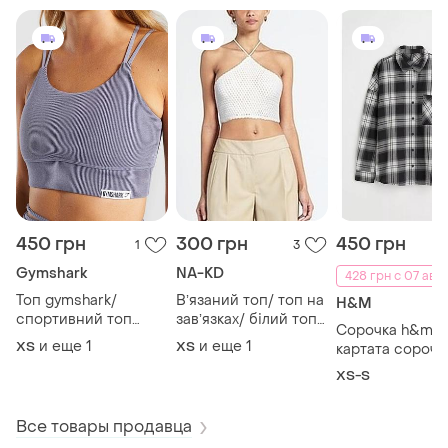
450 грн
300 грн
450 грн
1
3
Gymshark
NA-KD
428 грн с 07 авг.
Топ gymshark/
Вʼязаний топ/ топ на
H&M
спортивний топ
завʼязках/ білий топ/
Сорочка h&m/
gymshark
пляжний топ
и еще
1
и еще
1
ХS
ХS
картата сорочк
h&m/ жіноча
XS-S
сорочка h&m
Все товары продавца