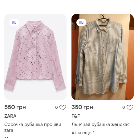
550 грн
350 грн
0
0
ZARA
F&F
Сорочка рубашка прошви
Льняная рубашка женская
zara
и еще
1
XL