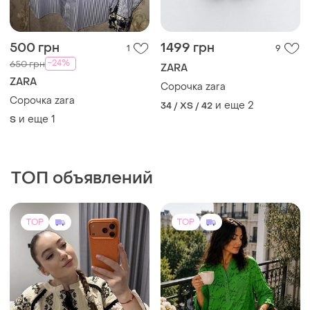
500 грн
1499 грн
1
9
-24%
650 грн
ZARA
ZARA
Сорочка zara
Сорочка zara
и еще
2
34 / XS / 42
и еще
1
S
ТОП объявлений
TOP
TOP