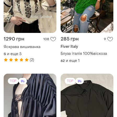
1290 грн
285 грн
108
9
Fiver Italy
Яскрава вишиванка
Блуза італія 100%віскоза
и еще
5
S
(2)
и еще
1
62
TOP
TOP