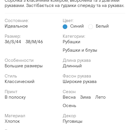
Сорочка з класичним коміром, вкорочена та з довгими
рукавами. Застібається на ґудзики спереду та на рукавах.
Состояние:
Цвет:
Идеальное
Синий
Белый
Размер:
Категории:
36/S/44
38/M/46
Рубашки
Рубашки и блузы
Особенности
Длина рукава
Большие размеры
Длинный
Стиль
Фасон рукава
Классический
Широкие рукава
Принт
Сезон
В полоску
Весна
Зима
Лето
Осень
Материал
Декор
Хлопок
Пуговицы