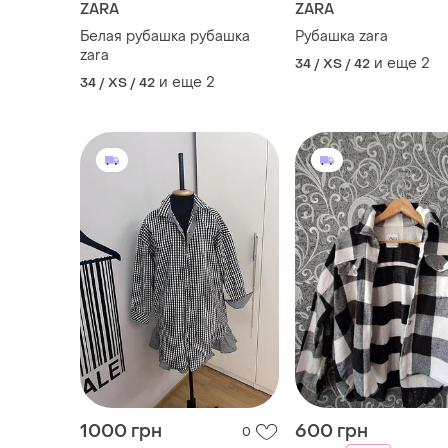
ZARA
ZARA
Белая рубашка рубашка
Рубашка zara
zara
и еще
2
34 / XS / 42
и еще
2
34 / XS / 42
1000 грн
600 грн
0