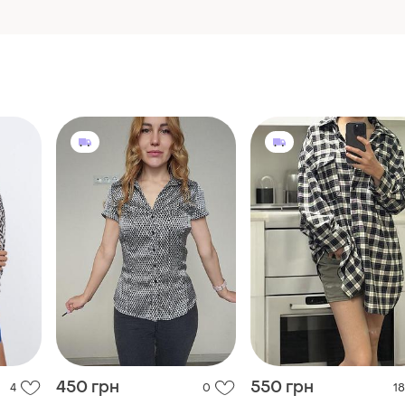
450 грн
550 грн
4
0
18