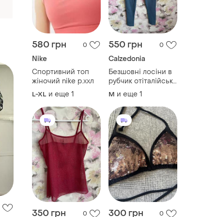
580 грн
550 грн
0
0
Nike
Calzedonia
Спортивний топ
Безшовні лосіни в
жіночий nike р.ххл
рубчик отіталійські
бренда calzedonia
и еще
1
и еще
1
L-XL
M
р.s-m
350 грн
300 грн
0
0