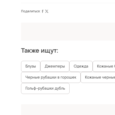
Поделиться:
Оформляй подписку SMART
Получи заказ с бесплатной доставкой
Также ищут:
Блузы
Джемперы
Одежда
Кожаные 
Черные рубашки в горошек
Кожаные черны
Гольф-рубашки дубль