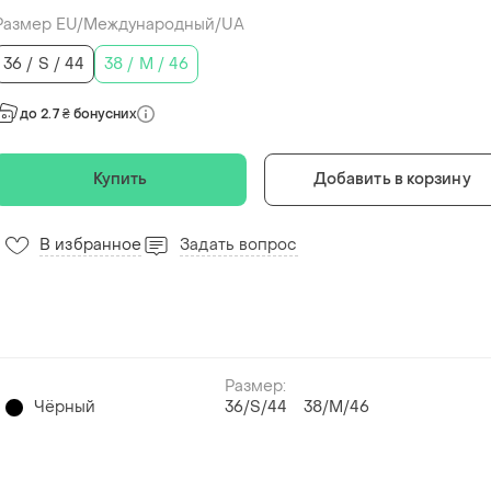
Размер EU/Международный/UA
36 / S / 44
38 / M / 46
до 2.7 ₴ бонусних
Купить
Добавить в корзину
В избранное
Задать вопрос
7
Размер:
Чёрный
36/S/44
38/M/46