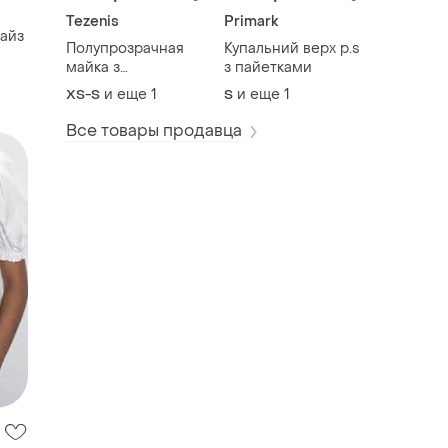
Tezenis
Primark
айз
Полупрозрачная
Купальний верх р.s
майка з
з пайетками
блискітками tezenis
и еще
1
и еще
1
XS-S
S
Все товары продавца