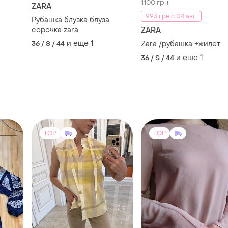
1100 грн
ZARA
993 грн с 04 авг.
Рубашка блузка блуза
сорочка zara
ZARA
и еще
1
36 / S / 44
Zara /рубашка +жилет
и еще
1
36 / S / 44
TOP
TOP