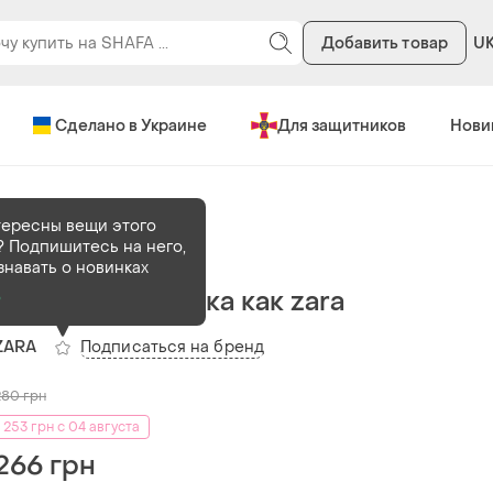
Добавить товар
U
Сделано в Украине
Для защитников
Нови
тересны вещи этого
 Подпишитесь на него,
В наличии
1 шт
знавать о новинках
Атласная рубашка как zara
о
Подписаться на бренд
ZARA
280
грн
253 грн с 04 августа
266 грн