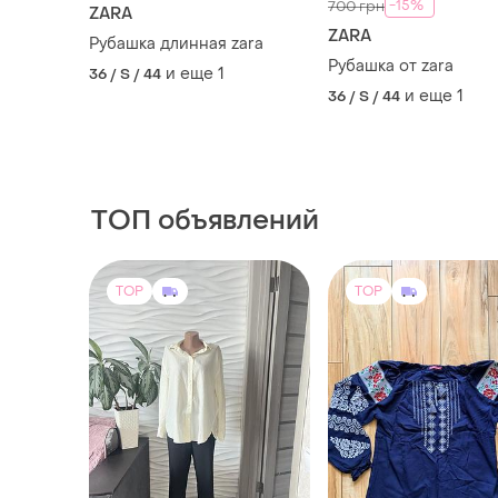
-15%
700 грн
ZARA
ZARA
Рубашка длинная zara
Рубашка от zara
и еще
1
36 / S / 44
и еще
1
36 / S / 44
ТОП объявлений
TOP
TOP