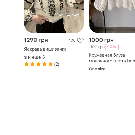
1290 грн
1000 грн
108
-10%
1100 грн
Яскрава вишиванка
Кружевная блуза
и еще
5
S
молочного цвета boh
(2)
объемными рукавам
One size