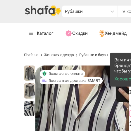
Рубашки
Каталог
Скидки
Хендмейд
Shafa.ua
Женская одежда
Рубашки и блузы
Рубашки
Вам ин
бренда?
чтобы у
Безопасная оплата
Хорош
Бесплатная доставка SMART