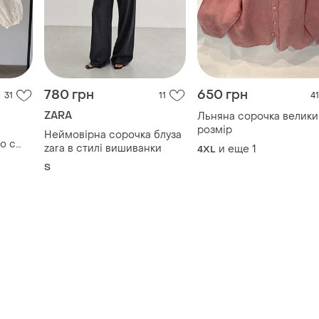
780 грн
650 грн
31
11
41
ZARA
Льняна сорочка велики
розмір
Неймовірна сорочка блуза
o с
zara в стилі вишиванки
и еще
1
4XL
и
S