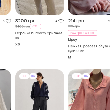
3200 грн
214 грн
3
4
2
225 грн
-6%
3400 грн
Сорочка burberry оригінал
203 грн с 04 авг.
xs
Lipsy
ХS
Нежная, розовая блуза 
кулисами
M
TOP
TOP