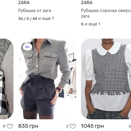
ZARA
ZARA
Рубашка от zara
Рубашка сорочка оверс
zara
и еще
1
36 / S / 44
и еще
1
S
835 грн
1045 грн
8
2
6