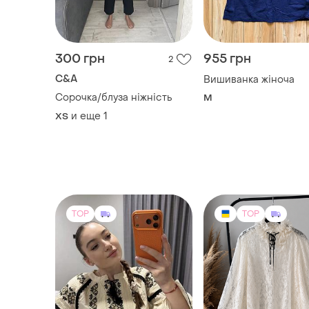
300 грн
955 грн
2
C&A
Вишиванка жіноча
Сорочка/блуза ніжність
M
и еще
1
ХS
TOP
TOP