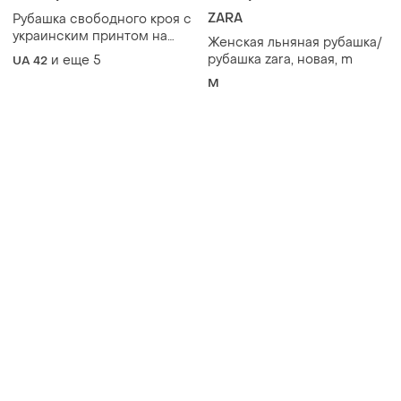
ZARA
Рубашка свободного кроя с
украинским принтом на
Женская льняная рубашка/
спинке
рубашка zara, новая, m
и еще
5
UA 42
M