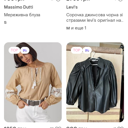
Massimo Dutti
Levi's
Мереживна блуза
Сорочка джинсова чорна зі
стразами levi’s оригінал на
S
м-л
и еще
1
M
TOP
TOP