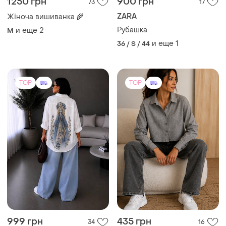
1250 грн
900 грн
73
17
ZARA
Жіноча вишиванка 🌾
Рубашка
и еще
2
M
и еще
1
36 / S / 44
TOP
TOP
999 грн
435 грн
34
16