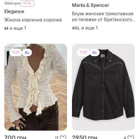
-15%
350 грн
Marks & Spencer
Elegance
Блуза женская трикотажная
из тележки от британского
Жіноча класична сорочка
бренда marks &amp;
и еще
1
и еще
1
4XL
M
spencer размер 22💞
TOP
TOP
700 грн
2950 грн
17
4