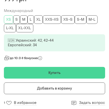
Международный
ХS
S
M
L
XL
XXS-XS
XS-S
S-M
M-L
L-XL
XL-XXL
🇺🇦 Украинский: 42, 42-44
Европейский: 34
до 10.0 ₴ бонусних
Купить
Добавить в корзину
В избранное
Задать вопрос
1