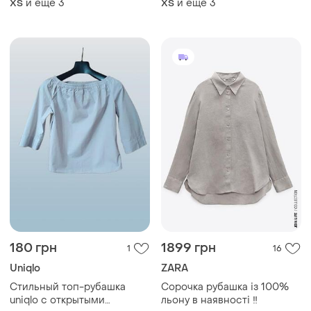
и еще
3
и еще
3
ХS
ХS
белый/меланж шоколад/
черный бежевый/серый
голубой/коричневый
шоколад 42-48 мод.060
180 грн
1899 грн
1
16
Uniqlo
ZARA
Стильный топ-рубашка
Сорочка рубашка із 100%
uniqlo с открытыми
льону в наявності ‼️