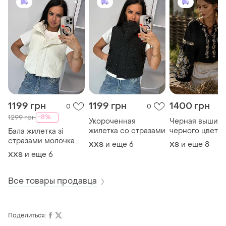
1199 грн
1199 грн
1400 грн
0
0
-8%
1299 грн
Укороченная
Черная вышива
жилетка со стразами
черного цвета
Бала жилетка зі
черная вышива
стразами молочка
и еще
6
и еще
8
XХS
ХS
черная вышита
жилетка зі стразами
и еще
6
XХS
рубашка белая
укорочена жилетка
вышитая рубаш
белая вышиван
Все товары продавца
красивая этно
вышиванка
Поделиться: