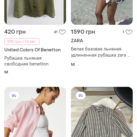
420 грн
1590 грн
41
1
ZARA
378 грн с 10 авг.
Белая базовая льняная
United Colors Of Benetton
удлиненная рубашка zara ☝️
Рубашка льняная
☝️☝️☝️☝️☝️☝️
свободная benetton
M
M