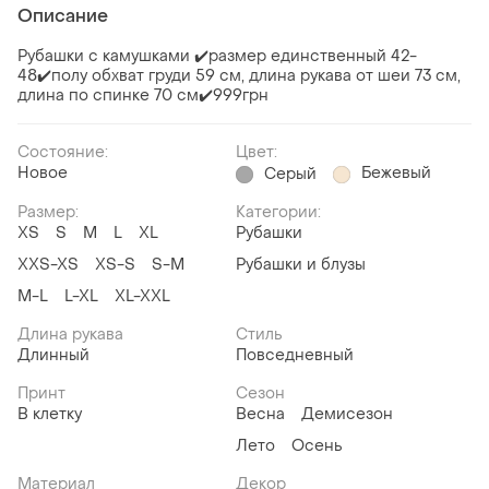
Описание
Рубашки с камушками ✔️размер единственный 42-
48✔️полу обхват груди 59 см, длина рукава от шеи 73 см,
длина по спинке 70 см✔️999грн
Состояние:
Цвет:
Новое
Бежевый
Серый
Размер:
Категории:
ХS
S
M
L
XL
Рубашки
XXS-XS
XS-S
S-M
Рубашки и блузы
M-L
L-XL
XL-XXL
Длина рукава
Стиль
Длинный
Повседневный
Принт
Сезон
В клетку
Весна
Демисезон
Лето
Осень
Материал
Декор