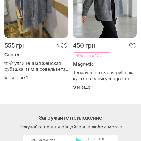
555 грн
450 грн
0
1
Costes
405 грн с 10 авг.
🩵💛 удлиненная женская
Magnetic
рубашка из микровельвета
Теплая шерстяная рубашка
54-56 р
и еще
1
XL
куртка в елочку magnetic
оверсайз серая рубашка s
и еще
1
S
m
Загружайте приложение
Покупайте вещи и общайтесь в любом месте