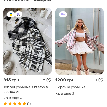
815 грн
1200 грн
2
1
Теплая рубашка в клетку в
Сорочка рубашка
цветах 🔥
и еще
3
ХS
и еще
3
ХS
(1)