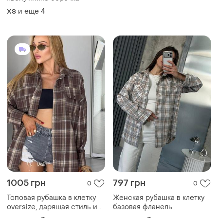
и еще
4
ХS
1005 грн
797 грн
0
0
Топовая рубашка в клетку
Женская рубашка в клетку
oversize, дарящая стиль и
базовая фланель
комфорт каждый день💔