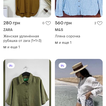
280 грн
560 грн
0
2
ZARA
M&S
Женская удлинённая
Лляна сорочка
рубашка от zara (1+1=3)
и еще
1
M
и еще
1
M