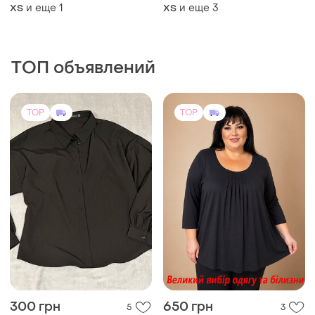
плечами
и еще
1
и еще
3
ХS
ХS
ТОП объявлений
TOP
TOP
300 грн
650 грн
5
3