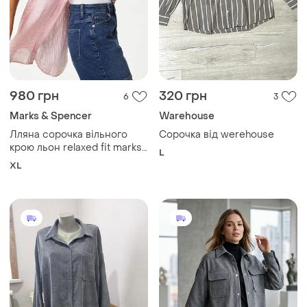
980 грн
320 грн
6
3
Marks & Spencer
Warehouse
Лляна сорочка вільного
Сорочка від werehouse
крою льон relaxed fit marks
L
& spencer льняная рубашка
XL
оверсайз лён