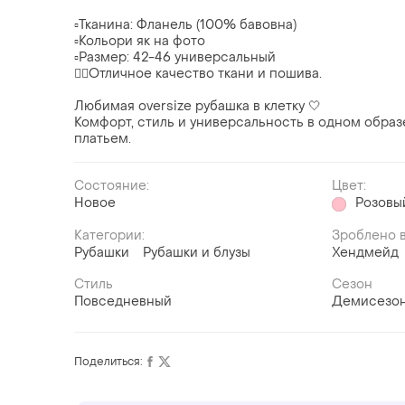
▫️Тканина: Фланель (100% бавовна)
▫️Кольори як на фото
▫️Размер: 42-46 универсальный
☝🏼Отличное качество ткани и пошива.
Любимая oversize рубашка в клетку 🤍
Комфорт, стиль и универсальность в одном образ
платьем.
Состояние:
Цвет:
Новое
Розовы
Категории:
Зроблено в
Рубашки
Рубашки и блузы
Хендмейд
Стиль
Сезон
Повседневный
Демисезо
Поделиться: