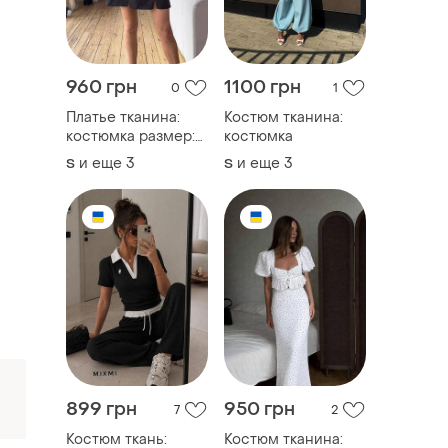
960 грн
1100 грн
0
1
Платье тканина:
Костюм тканина:
костюмка размер:
костюмка
42-44, 44-46
и еще
3
и еще
3
S
S
899 грн
950 грн
7
2
Костюм ткань:
Костюм тканина: