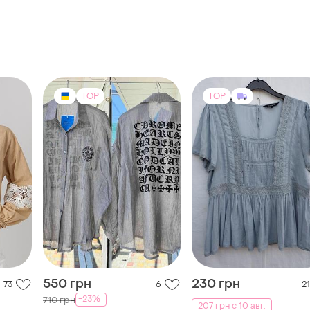
TOP
TOP
550 грн
230 грн
73
6
21
-23%
710 грн
207 грн с 10 авг.