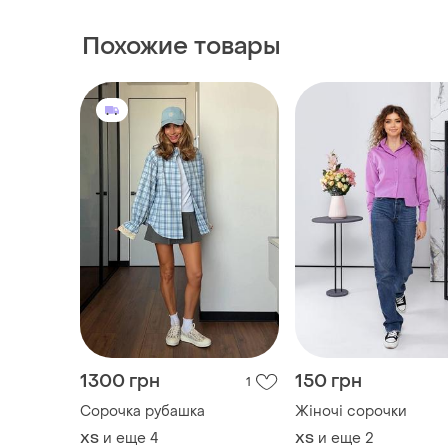
Похожие товары
1300 грн
150 грн
1
Сорочка рубашка
Жіночі сорочки
и еще
4
и еще
2
ХS
ХS