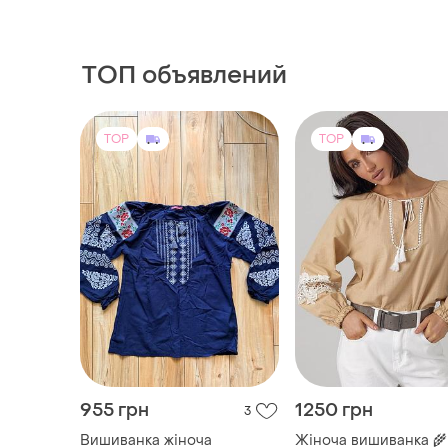
ТОП объявлений
TOP
TOP
955 грн
1250 грн
3
Вишиванка жіноча
Жіноча вишиванка 🌾