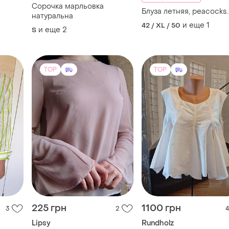
Сорочка марльовка
Блуза летняя, peacocks.
натуральна
и еще
1
42 / XL / 50
и еще
2
S
TOP
TOP
225 грн
1100 грн
3
2
4
Lipsy
Rundholz