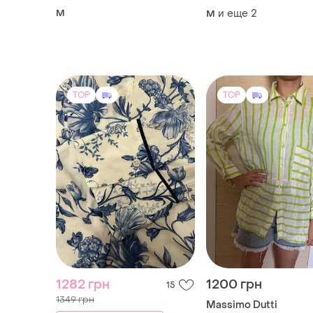
M
и еще
2
M
TOP
TOP
1282 грн
1200 грн
15
1349 грн
Massimo Dutti