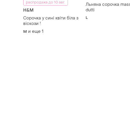
распродажа до 10 авг.
Льняна сорочка mas
dutti
H&M
L
Сорочка у сині квіти біла з
віскози !
и еще
1
M