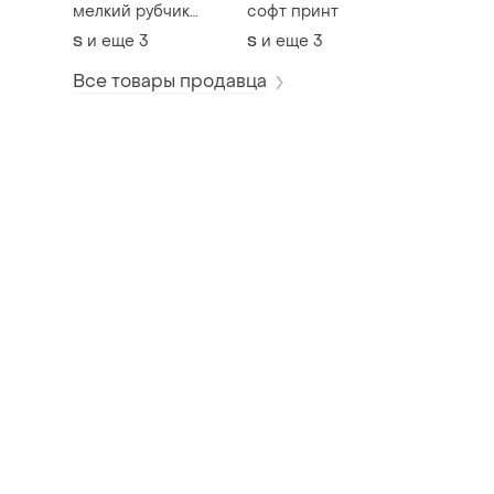
мелкий рубчик
софт принт
турция замеры на
и еще
3
и еще
3
S
S
последнем фото
Все товары продавца