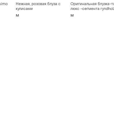
simo
Нежная, розовая блуза с
Оригинальная блузка-т
кулисами
люкс -сегмента ryndhol
M
M