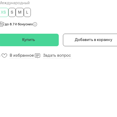
Международный
ХS
S
M
L
до 8.7 ₴ бонусних
Купить
Добавить в корзину
В избранное
Задать вопрос
3