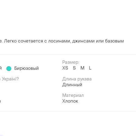
е. Легко сочетается с лосинами, джинсами или базовым
Размер:
й
ХS
S
M
L
Бирюзовый
 Україні?
Длина рукава
Длинный
Материал
н
Хлопок