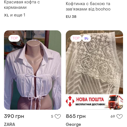
Красивая кофта с
Кофтинка с баскою та
карманами
завʼязками від boohoo
и еще
1
XL
EU 38
TOP
TOP
390 грн
865 грн
5
69
ZARA
George