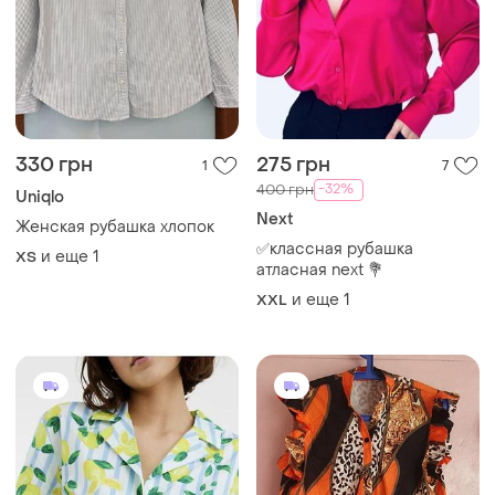
330 грн
275 грн
1
7
-32%
400 грн
Uniqlo
Next
Женская рубашка хлопок
✅классная рубашка
и еще
1
ХS
атласная next 💐
и еще
1
XXL