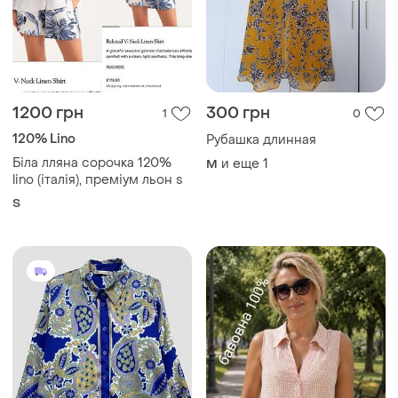
1200 грн
300 грн
1
0
120% Lino
Рубашка длинная
Біла лляна сорочка 120%
и еще
1
M
lino (італія), преміум льон s
S