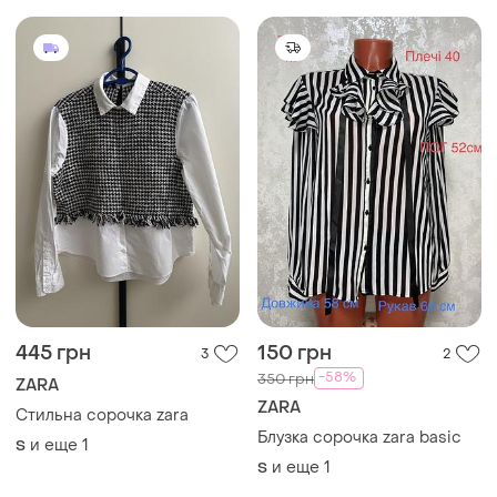
445 грн
150 грн
3
2
-58%
350 грн
ZARA
ZARA
Стильна сорочка zara
Блузка сорочка zara basic
и еще
1
S
и еще
1
S