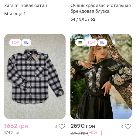
Zara,m, новая,сатин
Очень красивая и стильная
брендовая блузка.
и еще
1
M
54 / 5XL / 62
TOP
TOP
1662 грн
2590 грн
3
3
1749 грн
-8%
2790 грн