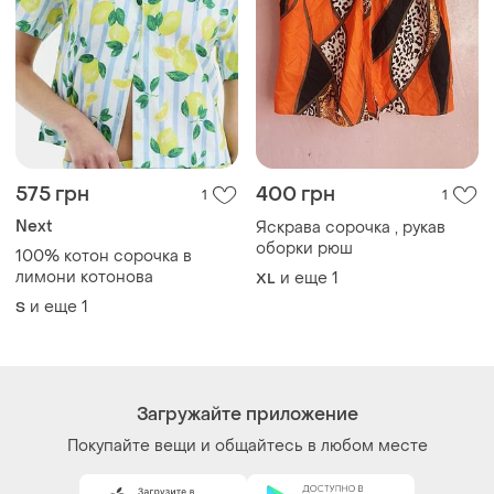
575 грн
400 грн
1
1
Next
Яскрава сорочка , рукав
оборки рюш
100% котон сорочка в
лимони котонова
и еще
1
XL
и еще
1
S
Загружайте приложение
Покупайте вещи и общайтесь в любом месте