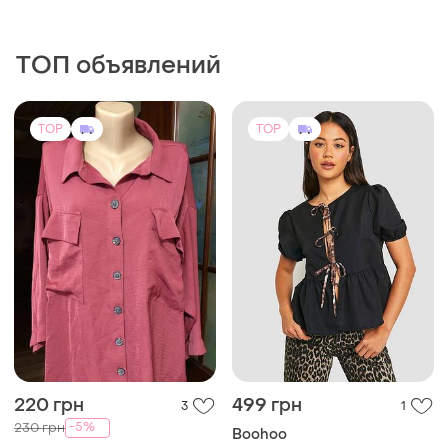
ТОП объявлений
TOP
TOP
220 грн
499 грн
3
1
-5%
230 грн
Boohoo