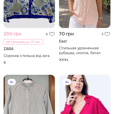
250 грн
70 грн
6
2
East
распродажа до 07 авг.
Стильная удлиненная
ZARA
рубашка, хлопок, батал
Сорочка стильна від zara
XXXL
S