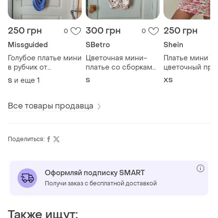
250 грн
300 грн
250 грн
0
0
Missguided
SBetro
Shein
Голубое платье мини
Цветочная мини-
Платье мини sh
в рубчик от
платье со сборками
цветочный при
missguided
и рюшами sbetro,
драпировкой,
и еще
1
S
ХS
S
(оригинал)
размер s (стан
размер xs
идеальный)
(состояние
идеальное)
Все товары продавца
Поделиться:
Оформляй подписку SMART
Получи заказ с бесплатной доставкой
Также ищут: