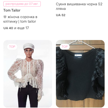
распродажа до 07 авг.
Сукня вишиванка чорна 52
лляна
Tom Tailor
UA 52
🌸 жіноча сорочка в
клітинку | tom tailor
и еще
17
UA 40
TOP
TOP