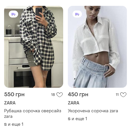
550 грн
450 грн
18
11
ZARA
ZARA
Рубашка сорочка оверсайз
Укорочена сорочка zara
zara
и еще
1
S
и еще
1
S