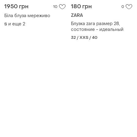
1950 грн
180 грн
10
0
ZARA
Біла блуза мереживо
Блузка zara размер 28,
и еще
2
S
состояние - идеальный
32 / XXS / 40