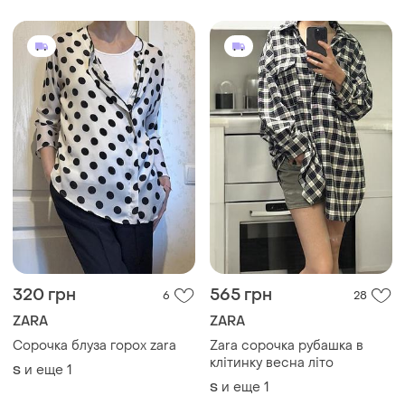
320 грн
565 грн
6
28
ZARA
ZARA
Сорочка блуза горох zara
Zara сорочка рубашка в
клітинку весна літо
и еще
1
S
и еще
1
S