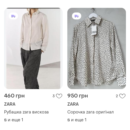
460 грн
950 грн
3
2
ZARA
ZARA
Рубашка zara вискоза
Сорочка zara оригінал
и еще
1
и еще
1
S
S