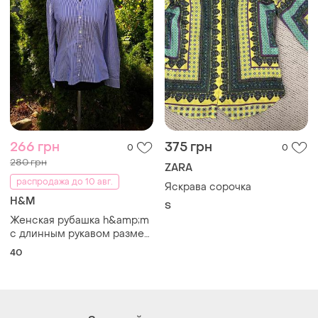
Загружайте приложение
Покупайте вещи и общайтесь в любом месте
Как это работает?
Украина, 02121, Киев, Харьковское шоссе, дом 201-
203, буква 4Г
Политика конфиденциальности
Договор-оферта
Контакты
Мы в соцсетях