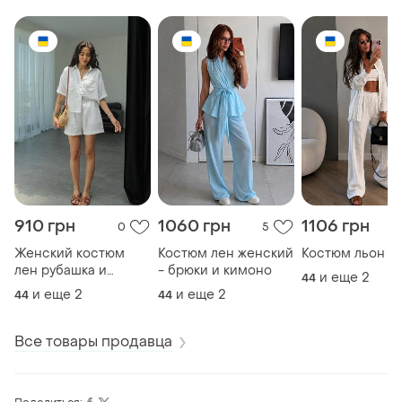
910 грн
1060 грн
1106 грн
0
5
Женский костюм
Костюм лен женский
Костюм льон с
лен рубашка и
- брюки и кимоно
и еще
2
44
шорты
и еще
2
и еще
2
44
44
Все товары продавца