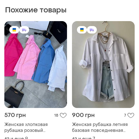
Женская хлопковая
Женская рубашка летняя
рубашка розовый
базовая повседневная
малиновый хлопок базовая
повседневная оверсайз
и еще
9
и еще
7
42
42
летняя ося легкая
белая розовая малиновая
натуральная
530 грн
975 грн
9
1