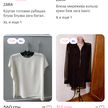
560 грн
313 грн
28
0
330 грн
Pure Silk
распродажа до 10 авг.
Лаконічна блузка топ із
натурального шовку
Next
и еще
1
M
Сток!блуза🏷🏷индия
(1)
евр.12(40)наш 48-50р!
и еще
1
40 / L / 48