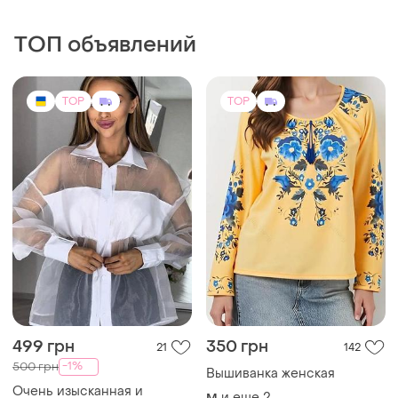
499 грн
350 грн
21
142
-1%
500 грн
Вышиванка женская
Очень изысканная и
и еще
2
M
хрупкая блуза из
(2)
полупрозрачной органзы
и еще
1
42
отлично подойдет, как на
романтический ужин так и
на праздник 🥳
TOP
TOP