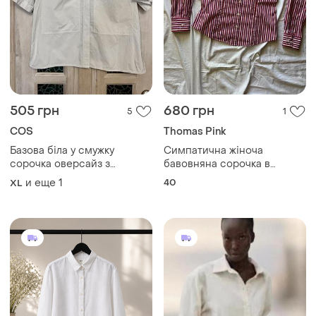
700 грн
780 грн
2
0
Uniqlo
741 грн с 10 авг.
Белая льняная рубашка от
H&M
uniqlo р. м
Новая рубашка свободного
M
кроя из льна!
XL