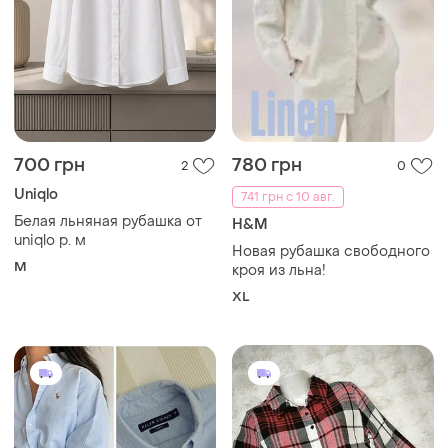
1900 грн
200 грн
0
0
Ralph Lauren
Рубашка женская
удлиненная shein
Голуба сорочка ralph lauren
жіноча рубашка котонова
M
бавовна
и еще
1
S