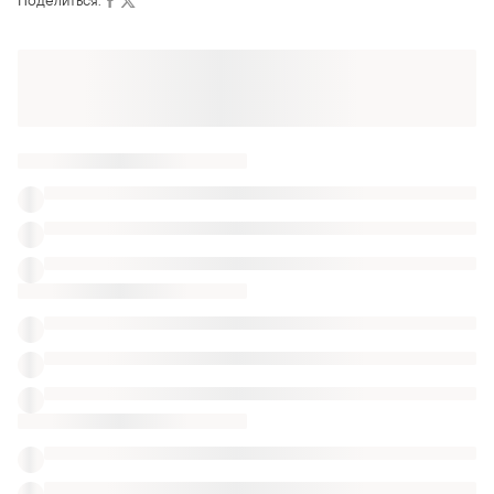
Поделиться:
Оформляй подписку SMART
Получи заказ с бесплатной доставкой
Также ищут:
Блузы в Одессе
Джемперы в Одессе
Одежда Burberry
Рубашка джинсовая женская 54 размера
Велюровые рубашки в клетку
Вельветовые пояса дубль
Рубашки приталенные изумрудные