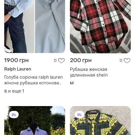
266 грн
375 грн
0
0
280 грн
ZARA
распродажа до 10 авг.
Яскрава сорочка
H&M
S
Женская рубашка h&amp;m
с длинным рукавом размер
40
40