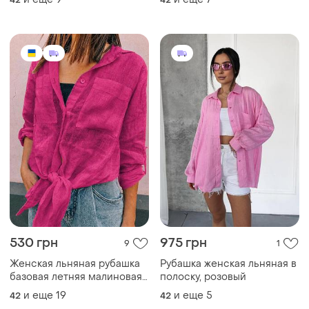
Женская льняная рубашка
Рубашка женская льняная в
базовая летняя малиновая
полоску, розовый
розовая с патами батал лен
и еще
19
и еще
5
42
42
натуральная
530 грн
530 грн
20
5
Женская льняная рубашка
Женская льняная рубашка