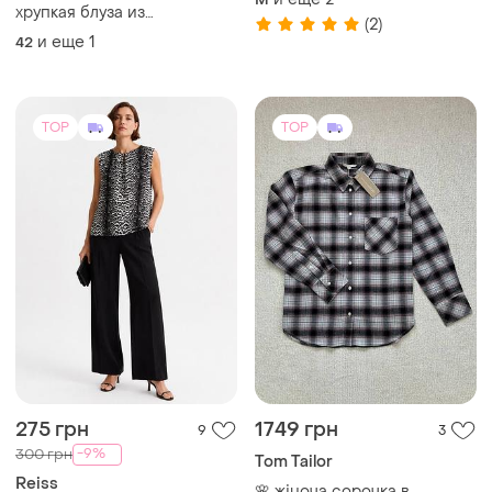
275 грн
1749 грн
9
3
-9%
300 грн
Tom Tailor
Reiss
🌸 жіноча сорочка в
клітинку | tom tailor
Блуза зі 100% шовку від
якісного бренду reiss в
и еще
17
40
анімалістичному принті
и еще
1
ХS
TOP
TOP