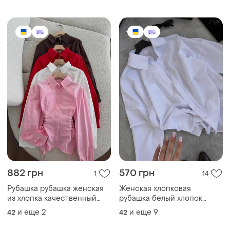
из хлопка качественный
рубашка белый хлопок
дорогой коттон, туречна
базовая летняя ося легкая
и еще
2
и еще
9
42
42
▪️цвет: белый, красный,
натуральная
розовый, шоколад, черный
ТОП объявлений
TOP
TOP