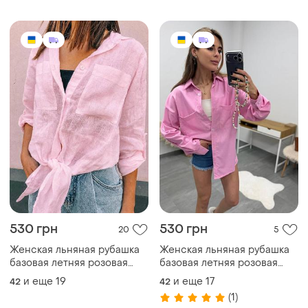
базовая летняя розовая
базовая летняя розовая
барби с патами батал лен
барби с патами батал лен
и еще
19
и еще
17
42
42
натуральная
натуральная
(1)
882 грн
570 грн
1
14
Рубашка рубашка женская
Женская хлопковая