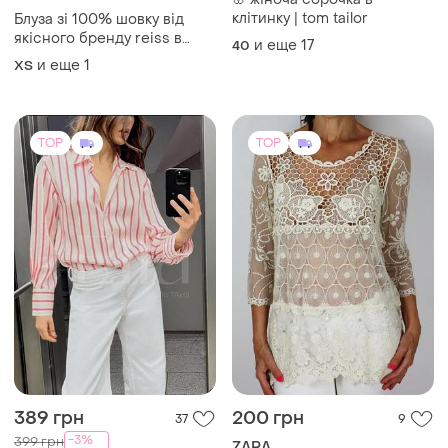
389 грн
200 грн
37
9
-3%
399 грн
ZARA
ZARA
Блюзa мережева кольор
крем беж zara basic
Крутая топовая рубашка
блуза блузка zara батал
и еще
1
S
большой размер оверсайз
и еще
1
XL
свободная трендовая
шелковая шелковая шелк
атласная атласная
сатиновая
TOP
TOP