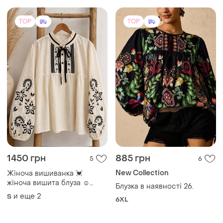
гардероб. стан ідеальний
розмір s-m
TOP
TOP
1450 грн
885 грн
5
6
New Collection
Жіноча вишиванка 💓
жіноча вишита блуза ☺️
Блузка в наявності 26.
жіноча бежева вишиванка
и еще
2
S
6XL
💓