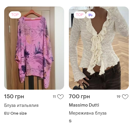
TOP
TOP
150 грн
700 грн
11
19
Massimo Dutti
Блуза итальялия
Мереживна блуза
EU One size
S