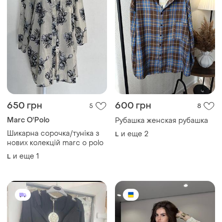
650 грн
600 грн
5
8
Marc O'Polo
Рубашка женская рубашка
Шикарна сорочка/туніка з
и еще
2
L
нових колекцій marc o polo
и еще
1
L