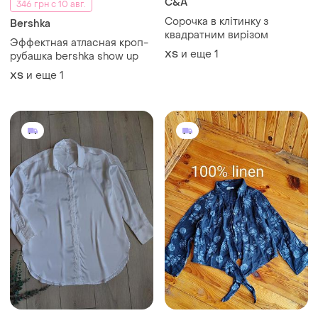
C&A
346 грн с 10 авг.
Сорочка в клітинку з
Bershka
квадратним вирізом
Эффектная атласная кроп-
и еще
1
ХS
рубашка bershka show up
и еще
1
ХS