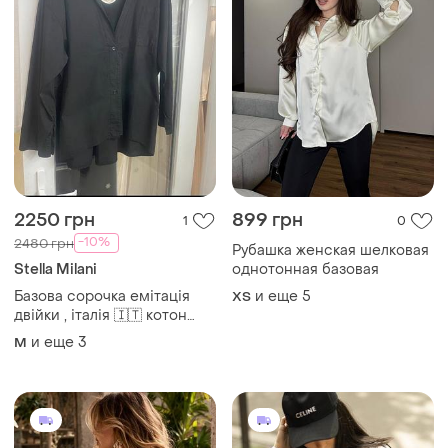
2250 грн
899 грн
1
0
-10%
2480 грн
Рубашка женская шелковая
Stella Milani
однотонная базовая
Базова сорочка емітація
и еще
5
ХS
двійки , італія 🇮🇹 котон
100%
и еще
3
M