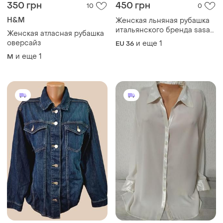
350 грн
450 грн
10
0
H&M
Женская льняная рубашка
итальянского бренда sasa
Женская атласная рубашка
размер 36-38 кроп-крой с
оверсайз
и еще
1
EU 36
завязкой спереди и
и еще
1
M
цветочным принтом.