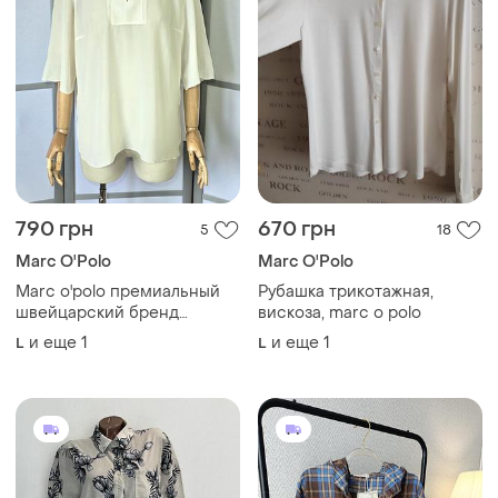
790 грн
670 грн
5
18
Marc O'Polo
Marc O'Polo
Marc o'polo премиальный
Рубашка трикотажная,
швейцарский бренд
вискоза, marc o polo
роскошная шелковая
и еще
1
и еще
1
L
L
кремовая рубашка