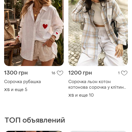
1300 грн
1200 грн
16
1
Сорочка рубашка
Сорочка льон котон
котонова сорочка у клітинку
и еще
5
ХS
клетчатая рубашка в
и еще
10
ХS
клеточку сорочка у клітинку
картата сорочка
ТОП объявлений