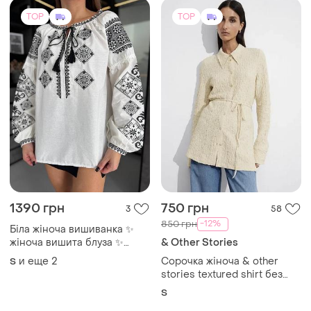
TOP
TOP
1390 грн
750 грн
3
58
-12%
850 грн
Біла жіноча вишиванка ✨
жіноча вишита блуза ✨
& Other Stories
блуза з вишивкою ✨
и еще
2
Сорочка жіноча & other
S
stories textured shirt без
пояса
S