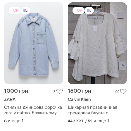
TOP
TOP
1000 грн
1500 грн
0
22
ZARA
Calvin Klein
Стильна джинсова сорочка
Шикарная праздничная
zara у світло-блакитному
трендовая блузка с
кольорі. актуальна модель
кружевом calvin klein
и еще
1
и еще
1
S
44 / XXL / 52
oversize, яка чудово
(размер 1xl)
доповнить базовий