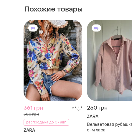
Похожие товары
361 грн
250 грн
2
380 грн
ZARA
распродажа до 07 авг.
Вельветовая рубашка
с-м зара
ZARA