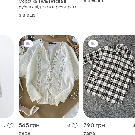
и еще
1
S
Сорочка вельветова в
рубчик від zara в розмірі м
и еще
1
S
565 грн
390 грн
7
31
3
ZARA
ZARA