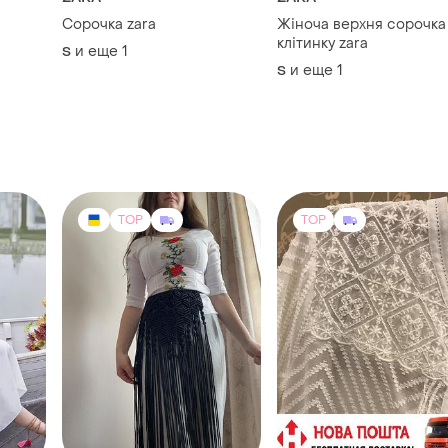
Сорочка zara
Жіноча верхня сорочка
клітинку zara
и еще
1
S
и еще
1
S
TOP
TOP