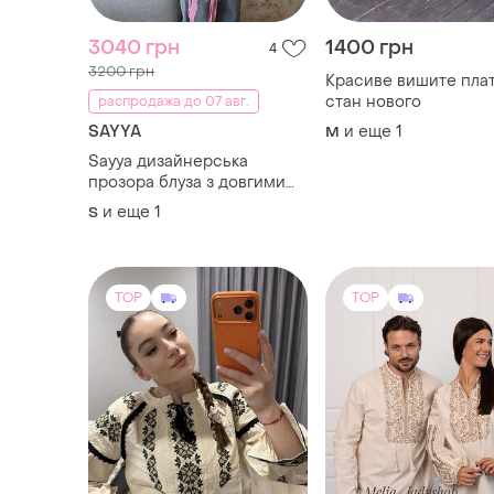
3040 грн
1400 грн
4
3200 грн
Красиве вишите пла
стан нового
распродажа до 07 авг.
SAYYA
и еще
1
M
Sayya дизайнерська
прозора блуза з довгими
рукавами та зав’язками
и еще
1
S
TOP
TOP