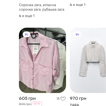
и еще
1
Сорочка zara, атласна
S
сорочка zara, рубашка zara
и еще
1
S
605 грн
970 грн
13
-25%
805 грн
ZARA