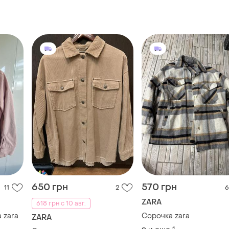
650 грн
570 грн
11
2
6
ZARA
618 грн с 10 авг.
 zara
Сорочка zara
ZARA