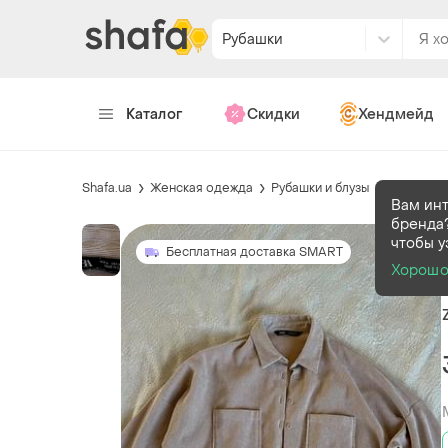
Рубашки
Каталог
Скидки
Хендмейд
Shafa.ua
Женская одежда
Рубашки и блузы
Рубашки
Вам ин
бренда?
чтобы у
Бесплатная доставка SMART
Хорош