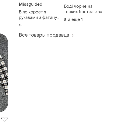
Missguided
Боді чорне на
тонких бретельках
Біло корсет з
h&m
рукавами з фатину
и еще
1
S
missguided
S
Все товары продавца