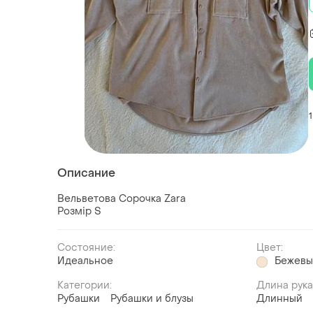
1
Описание
Вельветова Сорочка Zara
Розмір S
Состояние:
Цвет:
Идеальное
Бежев
Категории:
Длина рук
Рубашки
Рубашки и блузы
Длинный