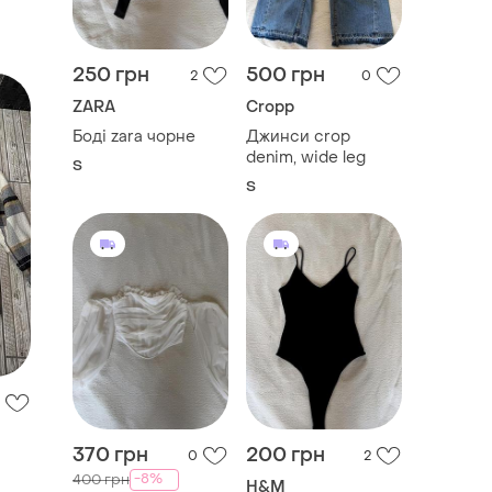
250 грн
500 грн
2
0
ZARA
Cropp
Боді zara чорне
Джинси crop
denim, wide leg
S
S
370 грн
200 грн
0
2
-8%
400 грн
H&M