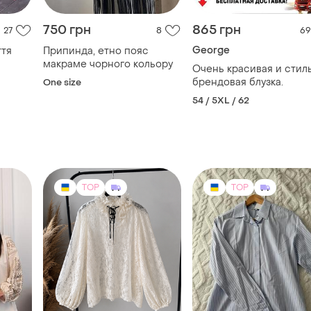
750 грн
865 грн
27
8
69
George
ття
Припинда, етно пояс
макраме чорного кольору
Очень красивая и стил
брендовая блузка.
One size
54 / 5XL / 62
TOP
TOP