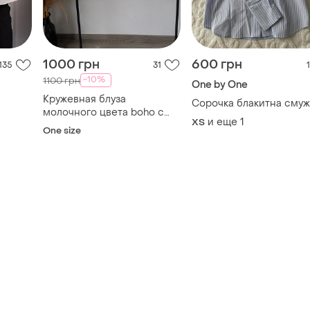
1000 грн
600 грн
135
31
1
-10%
1100 грн
One by One
Кружевная блуза
Сорочка блакитна смуж
молочного цвета boho с
и еще
1
ХS
объемными рукавами
One size