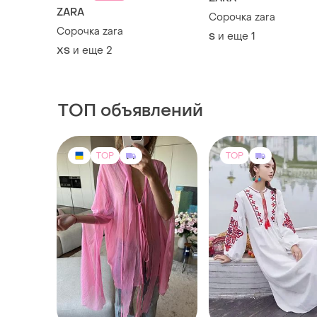
ZARA
Сорочка zara
Сорочка zara
и еще
1
S
и еще
2
ХS
ТОП объявлений
TOP
TOP