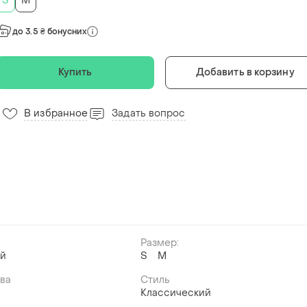
S
M
до 3.5 ₴ бонусних
Купить
Добавить в корзину
В избранное
Задать вопрос
Размер:
ый
S
M
ава
Стиль
Классический