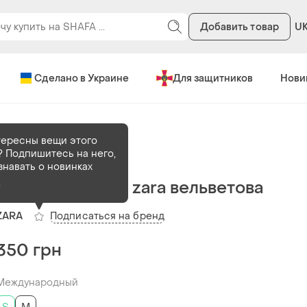
Добавить товар
U
Сделано в Украине
Для защитников
Нови
тересны вещи этого
 Подпишитесь на него,
В наличии
1 шт
знавать о новинках
Сорочка жіноча zara вельветова
о
Подписаться на бренд
ZARA
350 грн
Международный