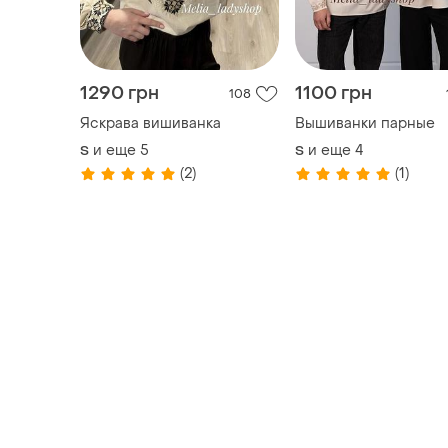
1290 грн
1100 грн
108
Яскрава вишиванка
Вышиванки парные
и еще
5
и еще
4
S
S
(2)
(1)