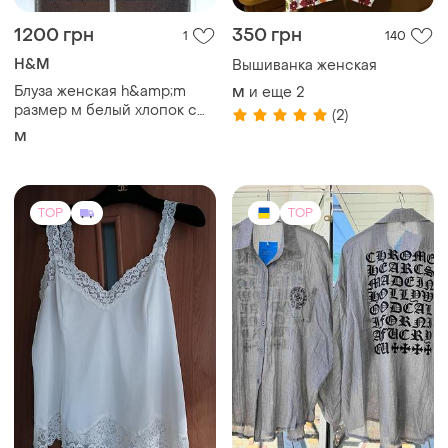
1200 грн
350 грн
1
140
H&M
Вышиванка женская
Блуза женская h&amp;m
и еще
2
M
размер м белый хлопок с
(2)
кружевом
M
TOP
TOP