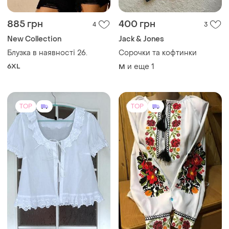
885 грн
400 грн
4
3
New Collection
Jack & Jones
Блузка в наявності 26.
Сорочки та кофтинки
6XL
и еще
1
M
TOP
TOP