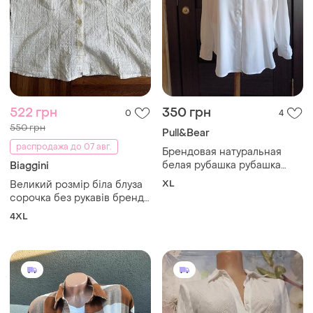
522 грн
350 грн
0
4
550 грн
Pull&Bear
распродажа до 07 авг.
Брендовая натуральная
белая рубашка рубашка
Biaggini
рубашка.
XL
Великий розмір біла блуза
сорочка без рукавів бренду
biaggini має текстуровану
4XL
тканину та застібку на
гудзиках 48/54 швейцарія
🇨🇭