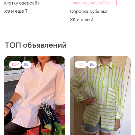
клетку оверсайз
распродажа до 07 авг.
и еще
7
ХS
Сорочка рубашка
и еще
3
ХS
ТОП объявлений
TOP
TOP