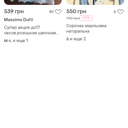
539 грн
550 грн
40
6
-23%
710 грн
Massimo Dutti
Сорочка марльовка
Супер акция до17
натуральна
часов.розошная швочная
кофта топ майка блуза в
и еще
2
S
и еще
1
M-L
бельевом стиле