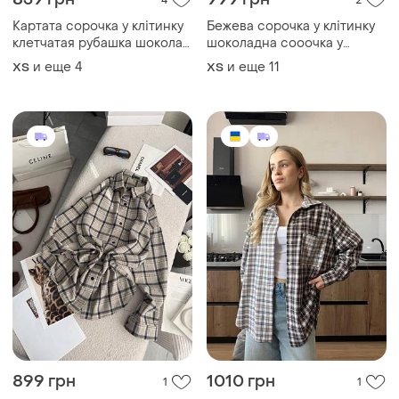
4
2
Картата сорочка у клітинку
Бежева сорочка у клітинку
клетчатая рубашка шоколад
шоколадна сооочка у
сорочка шоколад
клітинку картата сорочка
и еще
4
и еще
11
ХS
ХS
шоколадна сорочка у
шоколад
клітинку
899 грн
1010 грн
1
1