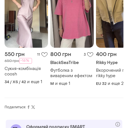
550 грн
800 грн
400 грн
11
3
-16%
650 грн
BlackSeaTribe
Rikky Hype
Сукня-комбінація
Футболка з
Вкорочений пі
coosh
вивареним ефектом
rikky hype
и еще
1
34 / XS / 42
и еще
1
и еще
2
M
EU 32
Поделиться:
Оформляй подписку SMART