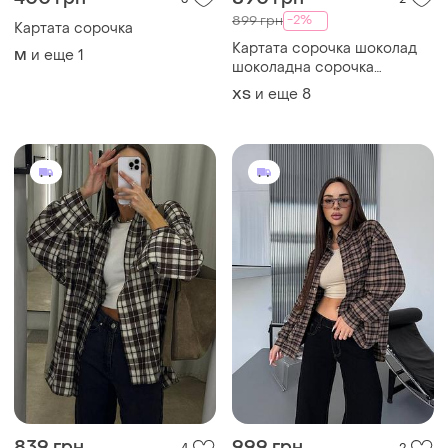
-2%
899 грн
Картата сорочка
Картата сорочка шоколад
и еще
1
M
шоколадна сорочка
шоколадного кольору
и еще
8
ХS
коричнева сорочка у
клітинку картата сорочка
клетчатая рубашка шоколад
839 грн
999 грн