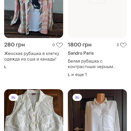
280 грн
1800 грн
0
3
Sandro Paris
Женская рубашка в клетку.
одежда из сша и канады!
Белая рубашка с
контрастным черным
L
кантом в пижамном стиле
и еще
1
L
от премиального
французского бренда
sandro paris.