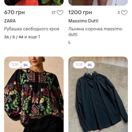
670 грн
1200 грн
27
3
ZARA
Massimo Dutti
Рубашка свободного кроя
Льняна сорочка massimo
dutti
и еще
1
36 / S / 44
L
TOP
TOP