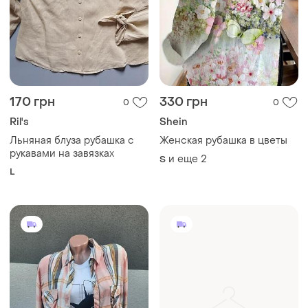
170 грн
330 грн
0
0
Ril's
Shein
Льняная блуза рубашка с
Женская рубашка в цветы
рукавами на завязках
и еще
2
S
L