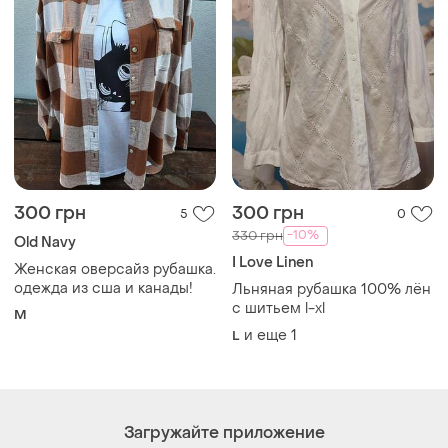
300 грн
300 грн
5
0
-10%
330 грн
Old Navy
I Love Linen
Женская оверсайз рубашка.
одежда из сша и канады!
Льняная рубашка 100% лён
с шитьем l-xl
M
и еще
1
L
Загружайте приложение