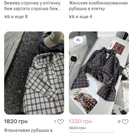
Бежева сорочка у клітинку
Женская комбинированная
беж картата сорочка беж
рубашка в клетку
бежева сорочка у клітинку
и еще
8
и еще
4
ХS
ХS
клетчатая рубашка беж
1820 грн
1330 грн
1
0
1400 грн
Фланелевая рубашка в