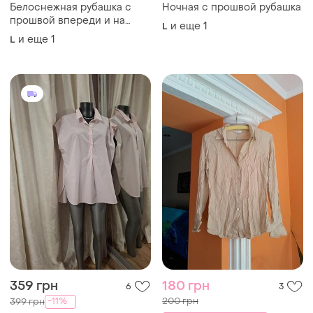
359 грн
180 грн
6
3
200 грн
-11%
399 грн
Котоновый блузон, рубашка
распродажа до 13 авг.
👕 италия
Marks & Spencer
и еще
1
42
Сорочка брендова шовк
M