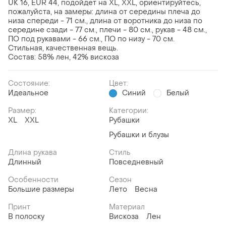
UK 16, EUR 44, подойдет на XL, XXL, ориентируйтесь,
пожалуйста, на замеры: длина от середины плеча до
низа спереди - 71 см., длина от воротника до низа по
середине сзади - 77 см., плечи - 80 см., рукав - 48 см.,
ПО под рукавами - 66 см., ПО по низу - 70 см.
Стильная, качественная вещь.
Состав: 58% лен, 42% вискоза
Состояние:
Цвет:
Идеальное
Синий
Белый
Размер:
Категории:
XL
XXL
Рубашки
Рубашки и блузы
Длина рукава
Стиль
Длинный
Повседневный
Особенности
Сезон
Большие размеры
Лето
Весна
Принт
Материал
В полоску
Вискоза
Лен