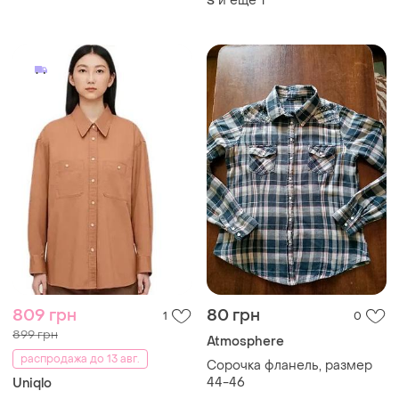
809 грн
80 грн
1
0
899 грн
Atmosphere
распродажа до 13 авг.
Сорочка фланель, размер
44-46
Uniqlo
и еще
1
Фірмова оверсайз сорочка
44
uniqlo u double pocket
oversized long-sleeve shirt
и еще
1
S