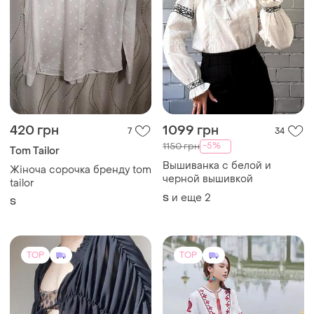
420 грн
1099 грн
7
34
-5%
1150 грн
Tom Tailor
Вышиванка с белой и
Жіноча сорочка бренду tom
черной вышивкой
tailor
и еще
2
S
S
TOP
TOP