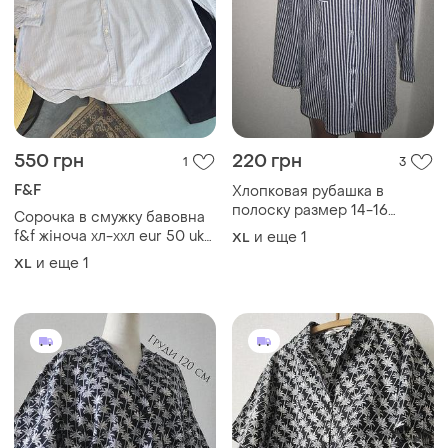
550 грн
220 грн
1
3
F&F
Хлопковая рубашка в
полоску размер 14-16
Сорочка в смужку бавовна
оверсайз
f&f жіноча хл-ххл eur 50 uk
и еще
1
XL
22
и еще
1
XL