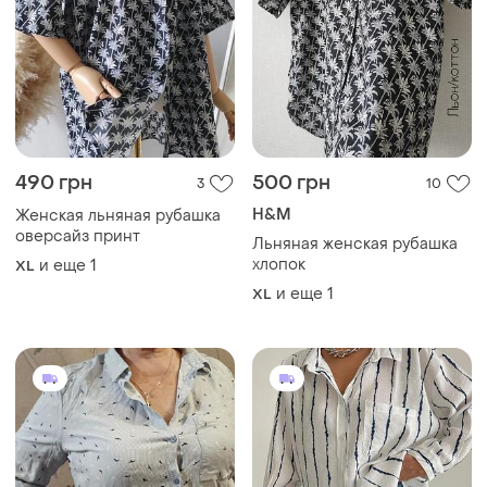
490 грн
500 грн
3
10
H&M
Женская льняная рубашка
оверсайз принт
Льняная женская рубашка
хлопок
и еще
1
XL
и еще
1
XL