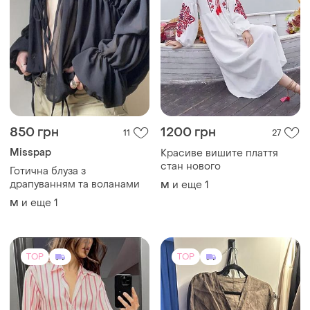
850 грн
1200 грн
11
27
Misspap
Красиве вишите плаття
стан нового
Готична блуза з
драпуванням та воланами
и еще
1
M
и еще
1
M
TOP
TOP