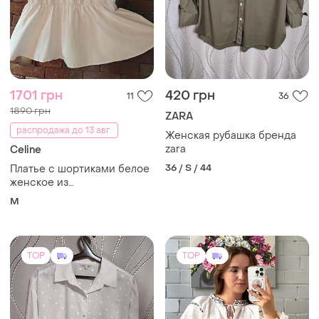
1701 грн
420 грн
11
36
1890 грн
ZARA
распродажа до 13 авг.
Женская рубашка бренда
zara
Celine
36 / S / 44
Платье с шортиками белое
женское из
хлопка.брендовое,стан
M
идеальное!
TOP
TOP