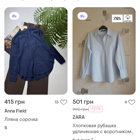
415 грн
501 грн
15
4
-50%
990 грн
Anna Field
ZARA
Лляна сорочка
Хлопковая рубашка
S
удлиненная с воротником
поло от zara
и еще
1
S