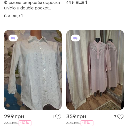
299 грн
359 грн
1
7
-10%
-11%
330 грн
399 грн
Белоснежная рубашка с
Ночная с прошвой рубашка
прошвой впереди и на
и еще
1
L
рукавах 100% хлопок l-xl.
и еще
1
L