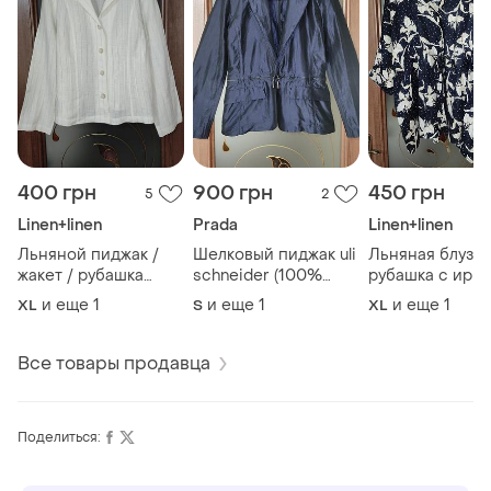
400 грн
900 грн
450 грн
5
2
Linen+linen
Prada
Linen+linen
Льняной пиджак /
Шелковый пиджак uli
Льняная блуза 
жакет / рубашка
schneider (100%
рубашка с ири
marks &amp; spencer
шелк)
manor (100% ле
и еще
1
и еще
1
и еще
1
XL
S
XL
(100% лен)
Все товары продавца
Поделиться: