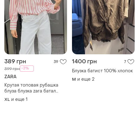
389 грн
1400 грн
39
7
-3%
399 грн
Блузка батист 100% хлопок
ZARA
и еще
2
M
Крутая топовая рубашка
блуза блузка zara батал
большой размер оверсайз
и еще
1
XL
свободная трендовая
шелковая шелковая шелк
атласная атласная
сатиновая