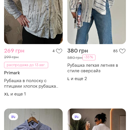
269 грн
380 грн
4
85
299 грн
-35%
580 грн
распродажа до 13 авг.
Рубашка легкая летняя в
стиле оверсайз
Primark
и еще
2
L
Рубашка в полоску с
птицами хлопок рубашка
рубашка в полоску с
и еще
1
XL
птичками хлопок коттон