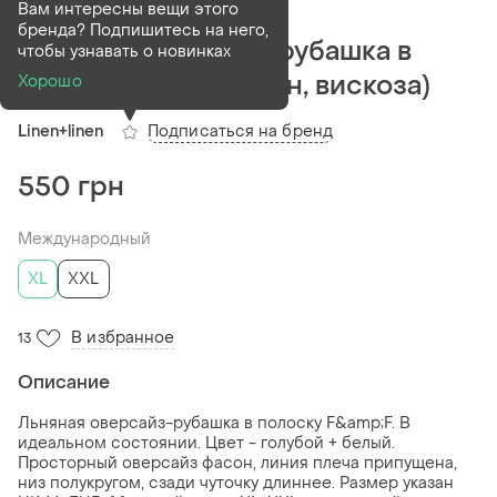
Деактивирован
1 шт
Вам интересны вещи этого
бренда? Подпишитесь на него,
Льняная оверсайз-рубашка в
чтобы узнавать о новинках
полоску f&amp;f (лён, вискоза)
Хорошо
Подписаться на бренд
Linen+linen
550 грн
Международный
XL
XXL
В избранное
13
Описание
Льняная оверсайз-рубашка в полоску F&amp;F. В
идеальном состоянии. Цвет - голубой + белый.
Просторный оверсайз фасон, линия плеча припущена,
низ полукругом, сзади чуточку длиннее. Размер указан