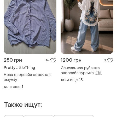
250 грн
1200 грн
16
0
PrettyLittleThing
Изысканная рубашка
оверсайз туречка 🇹🇷
Нова оверсайз сорочка в
смужку
и еще
15
ХS
и еще
1
XL
Также ищут: