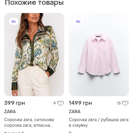
399 грн
1499 грн
9
13
ZARA
ZARA
Сорочка zara, сатинова
Сорочка zara / рубашка zara
сорочка zara, атласна
в смужку
сорочка zara
и еще
1
S
S