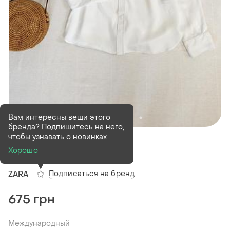
Вам интересны вещи этого
бренда? Подпишитесь на него,
В наличии
1 шт
чтобы узнавать о новинках
Сорочка zara
Хорошо
Подписаться на бренд
ZARA
675 грн
Международный