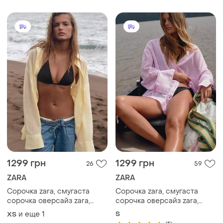
1299 грн
1299 грн
26
59
ZARA
ZARA
Сорочка zara, смугаста
Сорочка zara, смугаста
сорочка оверсайз zara,
сорочка оверсайз zara,
жовта сорочка в смужку
рожева сорочка в смужку
и еще
1
S
ХS
zara
zara
(1)
ТОП объявлений