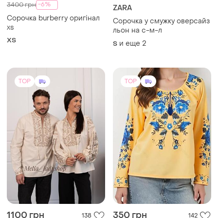
TOP
TOP
1100 грн
350 грн
138
142
Вышиванки парные
Вышиванка женская
и еще
4
и еще
2
S
M
(1)
(2)