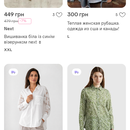
Вишиванка біла із синім
L
візерунком next 🌷
XXL
2200 грн
450 грн
2
4
Zeta Otto
United Colors Of Benetton