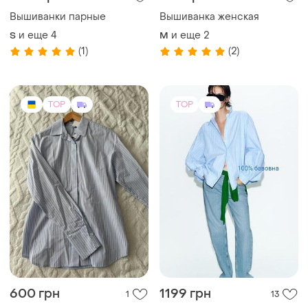
TOP
TOP
600 грн
1199 грн
1
13
One by One
ZARA
Сорочка блакитна смужку
Жіноча сорочка з бавовни
zara original spain блакитна
и еще
1
ХS
сорочка зара s, m
и еще
3
ХS