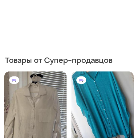
Товары от Супер-продавцов
200 грн
330 грн
0
5
Сорочка розмір xs
Рубашка женская