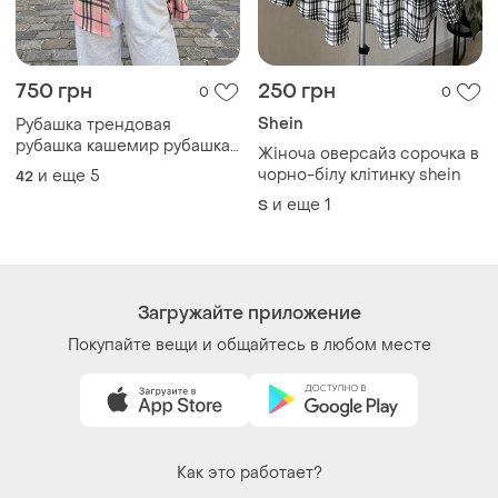
рубашка кашемир рубашка
Жіноча оверсайз сорочка в
теплая хит продажи
чорно-білу клітинку shein
и еще
5
42
рубашка на осень
и еще
1
S
трендовая рубашка теплая
рубашка много цветов хит
продаж
Загружайте приложение
Покупайте вещи и общайтесь в любом месте
Как это работает?
Украина, 02121, Киев, Харьковское шоссе, дом 201-
203, буква 4Г
Политика конфиденциальности
Договор-оферта