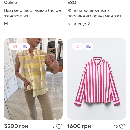
TOP
TOP
3200 грн
1600 грн
5
16
-6%
3400 грн
ZARA
Сорочка burberry оригінал
Сорочка у смужку оверсайз
xs
льон на с-м-л
ХS
и еще
2
S