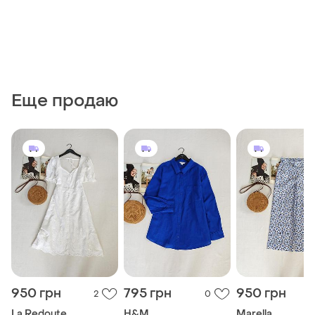
Еще продаю
950 грн
795 грн
950 грн
2
0
La Redoute
H&M
Marella