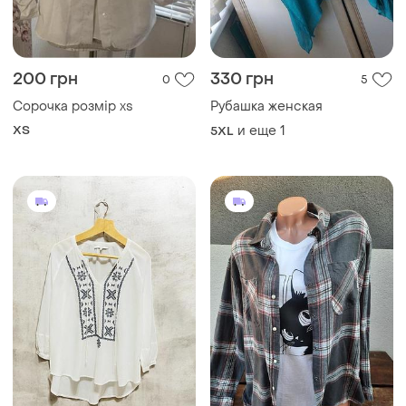
ХS
и еще
1
5XL
449 грн
300 грн
3
5
-7%
479 грн
Теплая женская рубашка.
Next
одежда из сша и канады!