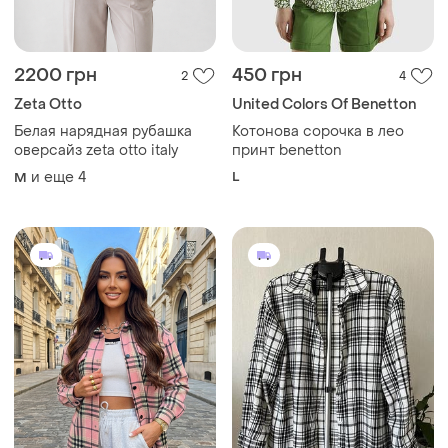
Белая нарядная рубашка
Котонова сорочка в лео
оверсайз zeta otto italy
принт benetton
и еще
4
L
M
750 грн
250 грн
0
0
Shein
Рубашка трендовая