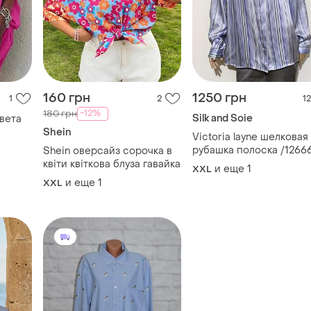
160 грн
1250 грн
1
2
12
-12%
180 грн
Silk and Soie
вета
Shein
Victoria layne шелковая
рубашка полоска /1266
Shein оверсайз сорочка в
квіти квіткова блуза гавайка
и еще
1
XXL
и еще
1
XXL