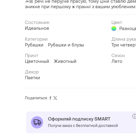
🫴🏼 речі не перу/не прасую, тому ціни ставлю де
зникне при першому ж пранні з вашим улюблени
Состояние:
Цвет:
Идеальное
Разноц
Категории:
Длина рук
Рубашки
Рубашки и блузы
Три четвер
Принт
Сезон
Цветочный
Животный
Лето
Декор
Паетки
Поделиться:
Оформляй подписку SMART
Получи заказ с бесплатной доставкой