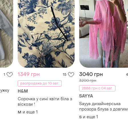
1349 грн
3040 грн
1
15
4
3200 грн
распродажа до 10 авг.
2888 грн с 04 авг.
ужку
H&M
SAYYA
Сорочка у сині квіти біла з
Sayya дизайнерська
віскози !
прозора блуза з довги
и еще
1
M
рукавами та зав’язками
и еще
1
S