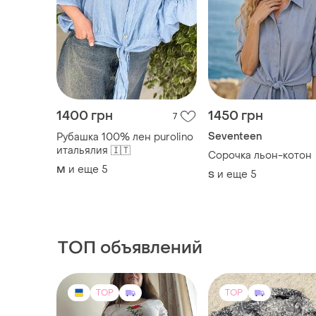
1400 грн
1450 грн
7
Seventeen
Рубашка 100% лен purolino
итальялия 🇮🇹
Сорочка льон-котон
и еще
5
M
и еще
5
S
ТОП объявлений
TOP
TOP