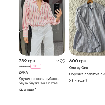
389 грн
600 грн
37
-3%
399 грн
One by One
ZARA
Сорочка блакитна см
Крутая топовая рубашка
и еще
1
ХS
блуза блузка zara батал
большой размер оверсайз
и еще
1
XL
свободная трендовая
шелковая шелковая шелк
атласная атласная