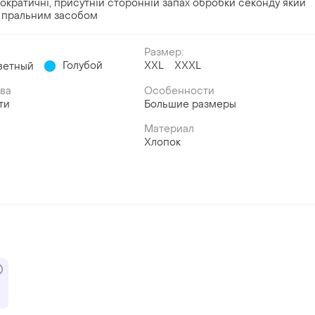
мократичні, присутній сторонній запах обробки секонду який
м пральним засобом
Размер:
Голубой
XXL
XXXL
ветный
ава
Особенности
ти
Большие размеры
Материал
Хлопок