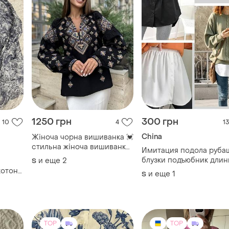
1250 грн
300 грн
10
4
13
China
Жіноча чорна вишиванка 💓
стильна жіноча вишиванка
Имитация подола руба
💓 вишита блуза 💓
блузки подъюбник длин
и еще
2
S
рубашка блуза ярусная
котон
и еще
1
S
юбка юбка
TOP
TOP