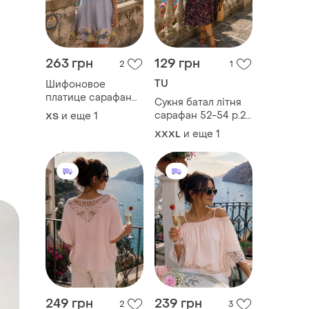
263 грн
129 грн
2
1
TU
Шифоновое
платице сарафан
Сукня батал літня
кружевом
сарафан 52-54 р.20
и еще
1
ХS
мереживом с 42-
xxxl 3xl 4xl xxxxl
и еще
1
XXXL
44 36 xs s гарна
сарафан вінтаж
квітчаста
винтаж цветах
цветастая квіти
квітах квітчаста
квітковий квітах
квітчаста
цветах крутое как
цветастая квіти
zimmerman платье
цветочек платье
сукня
плат
249 грн
239 грн
2
3