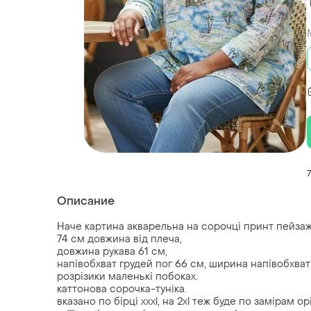
Описание
Наче картина акварельна на сорочці принт пейзаж,
74 см довжина від плеча,
довжина рукава 61 см,
напівобхват грудей пог 66 см, ширина напівобхват 
розрізики маленькі побоках.
каттонова сорочка-туніка.
вказано по бірці xxxl, на 2xl теж буде по замірам ор