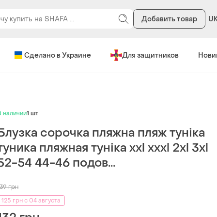
Добавить товар
U
Сделано в Украине
Для защитников
Нови
В наличии
1 шт
Блузка сорочка пляжна пляж туніка
туника пляжная туніка xxl xxxl 2xl 3xl
52-54 44-46 подов...
139
грн
125 грн с 04 августа