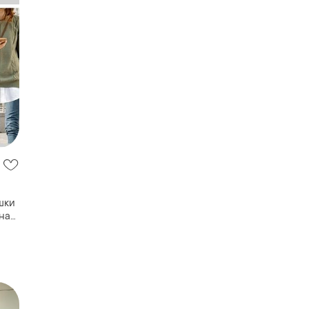
шки
ная