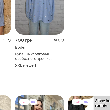
700 грн
1
38
Boden
Рубашка хлопковая
свободного кроя из
вешивкой "песик пес
и еще
1
XXL
патрон)" boden
TOP
TOP