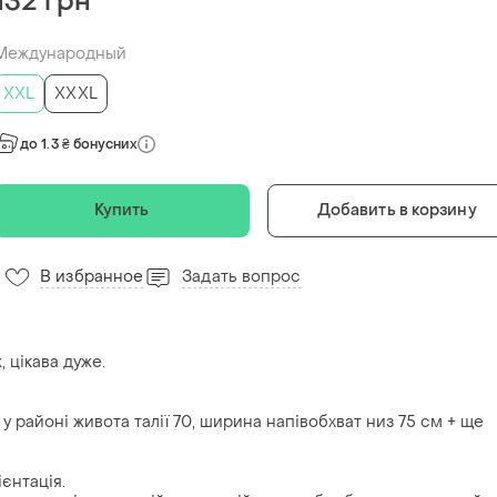
132 грн
Международный
XXL
XXXL
до 1.3 ₴ бонусних
Купить
Добавить в корзину
В избранное
Задать вопрос
7
 цікава дуже.
у районі живота талії 70, ширина напівобхват низ 75 см + ще
ієнтація.