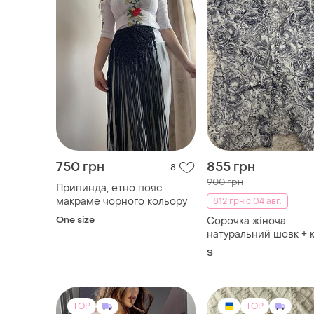
750 грн
855 грн
8
900 грн
Припинда, етно пояс
макраме чорного кольору
812 грн с 04 авг.
One size
Сорочка жіноча
натуральний шовк + 
на с!
S
TOP
TOP