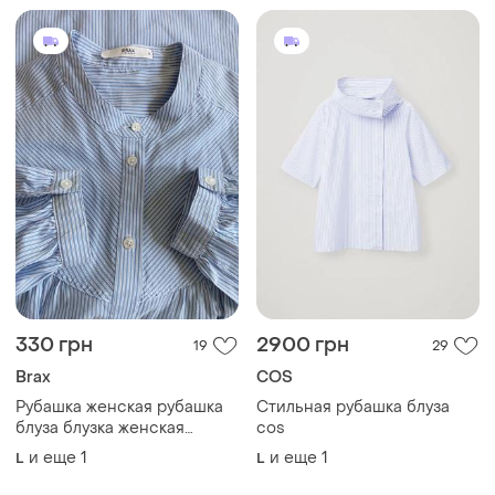
330 грн
2900 грн
19
29
Brax
COS
Рубашка женская рубашка
Стильная рубашка блуза
блуза блузка женская
cos
голубой полоска хлопок
и еще
1
и еще
1
L
L
вискоза brax