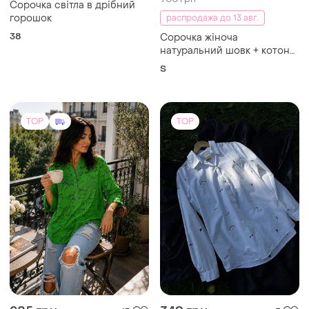
900 грн
Сорочка світла в дрібний
горошок
распродажа до 13 авг.
38
Сорочка жіноча
натуральний шовк + котон
на с!
S
TOP
TOP