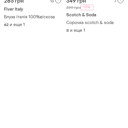
285 грн
349 грн
13
7
-13%
399 грн
Fiver Italy
Scotch & Soda
Блуза італія 100%віскоза
Сорочка scotch & soda
и еще
1
62
и еще
1
S