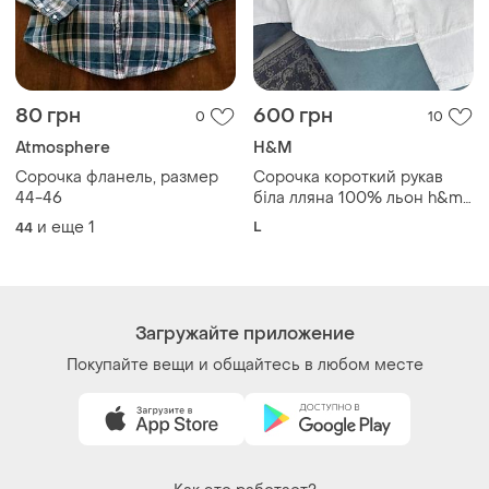
80 грн
600 грн
0
10
Atmosphere
H&M
Сорочка фланель, размер
Сорочка короткий рукав
44-46
біла лляна 100% льон h&m
жіноча л
и еще
1
L
44
Загружайте приложение
Покупайте вещи и общайтесь в любом месте