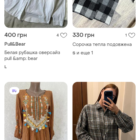
400 грн
330 грн
4
1
Pull&Bear
Сорочка тепла подовжена
Белая рубашка оверсайз
и еще
1
S
pull &amp; bear
L