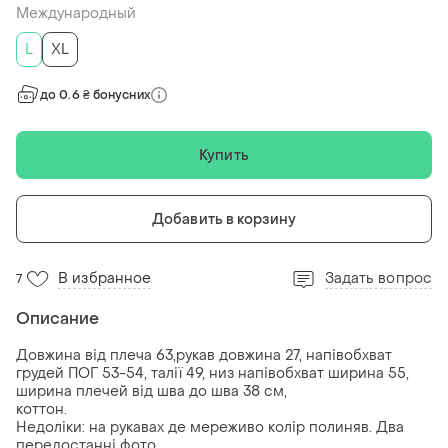
Международный
L
XL
до 0.6 ₴ бонусних
Купить
Добавить в корзину
В избранное
Задать вопрос
7
Описание
Довжина від плеча 63,рукав довжина 27, напівобхват
грудей ПОГ 53-54, талії 49, низ напівобхват ширина 55,
ширина плечей від шва до шва 38 см,
коттон.
Недоліки: на рукавах де мереживо колір полиняв. Два
передостанні фото