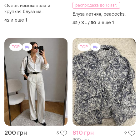
Очень изысканная и
распродажа до 13 авг.
хрупкая блуза из
Блуза летняя, peacocks.
полупрозрачной органзы
и еще
1
42
и еще
1
42 / XL / 50
отлично подойдет, как на
романтический ужин так и
на праздник 🥳
TOP
TOP
200 грн
810 грн
3
9