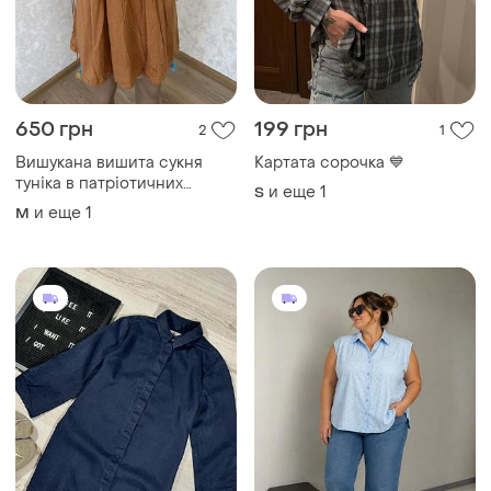
650 грн
199 грн
2
1
Вишукана вишита сукня
Картата сорочка 💙
туніка в патріотичних
и еще
1
S
кольорах
и еще
1
M