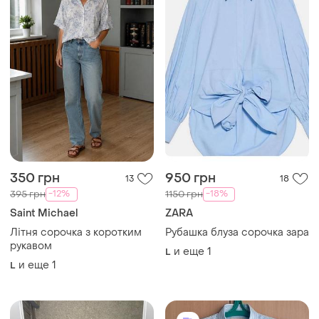
350 грн
950 грн
13
18
-12%
-18%
395 грн
1150 грн
Saint Michael
ZARA
Літня сорочка з коротким
Рубашка блуза сорочка зара
рукавом
и еще
1
L
и еще
1
L