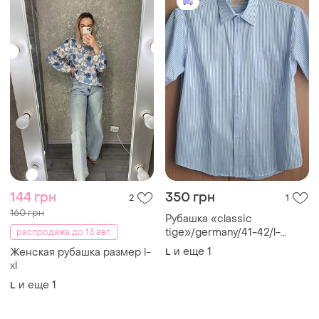
144 грн
350 грн
2
1
160 грн
Рубашка «classic
tige»/germany/41-42/l-
распродажа до 13 авг.
xl/cotton-100%/короткий
и еще
1
Женская рубашка размер l-
L
рукав.
xl
и еще
1
L