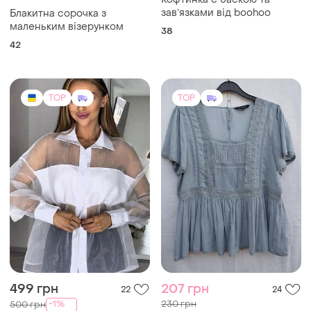
Кофтинка с баскою та
завʼязками від boohoo
Блакитна сорочка з
маленьким візерунком
38
42
TOP
TOP
499 грн
207 грн
22
24
230 грн
-1%
500 грн