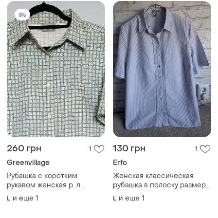
260 грн
130 грн
1
1
Greenvillage
Erfo
Рубашка с коротким
Женская классическая
рукавом женская р. л
рубашка в полоску размер
greenvillage
l-xl
и еще
1
и еще
1
L
L