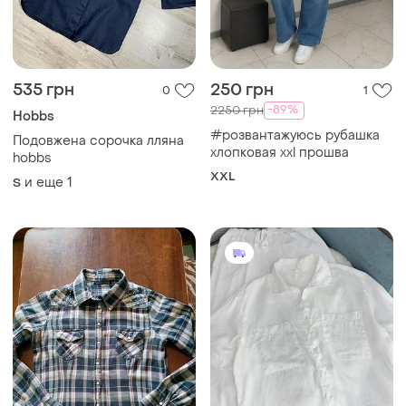
535 грн
250 грн
0
1
-89%
2250 грн
Hobbs
#розвантажуюсь рубашка
Подовжена сорочка лляна
хлопковая xxl прошва
hobbs
XXL
и еще
1
S