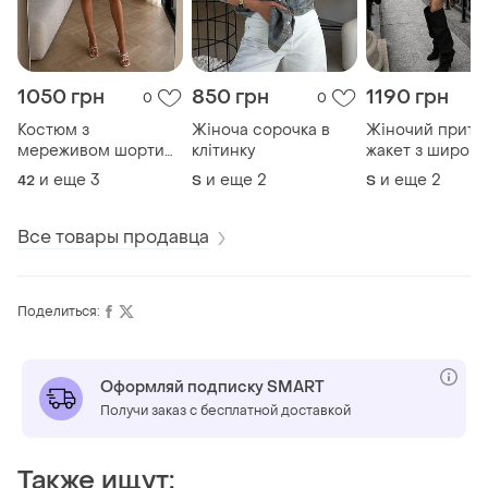
1050 грн
850 грн
1190 грн
0
0
Костюм з
Жіноча сорочка в
Жіночий приту
мереживом шорти
клітинку
жакет з широк
та кімоно
плечима
и еще
3
и еще
2
и еще
2
42
S
S
Все товары продавца
Поделиться:
Оформляй подписку SMART
Получи заказ с бесплатной доставкой
Также ищут: