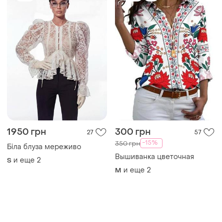
1950 грн
300 грн
27
57
-15%
350 грн
Біла блуза мереживо
Вышиванка цветочная
и еще
2
S
и еще
2
M