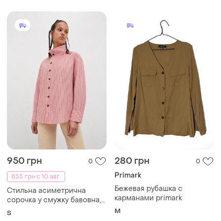
950 грн
280 грн
0
0
Primark
855 грн с 10 авг.
Бежевая рубашка с
Стильна асиметрична
карманами primark
сорочка у смужку бавовна,
s
M
S