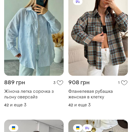
889 грн
908 грн
3
1
Жіноча легка сорочка з
Фланелевая рубашка
льону оверсайз
женская в клетку
и еще
3
и еще
3
42
42