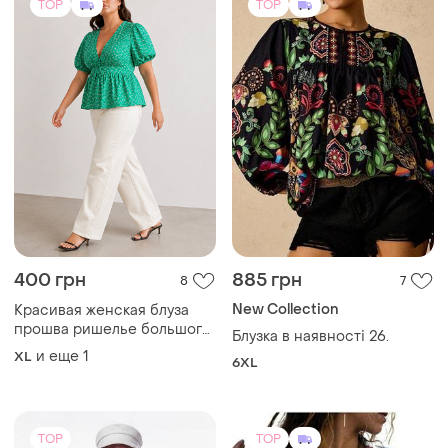
TOP
TOP
400 грн
885 грн
8
7
New Collection
Красивая женская блуза
прошва ришелье большого
Блузка в наявності 26.
размера
и еще
1
XL
6XL
TOP
TOP