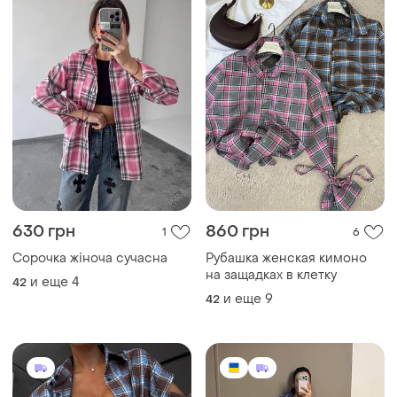
630 грн
860 грн
1
6
Сорочка жіноча сучасна
Рубашка женская кимоно
на защадках в клетку
и еще
4
42
и еще
9
42