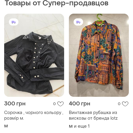
Товары от Супер-продавцов
300 грн
400 грн
0
0
Сорочка , чорного кольору ,
Винтажная рубашка из
розмір м.
вискозы от бренда lotz
M
и еще
1
M