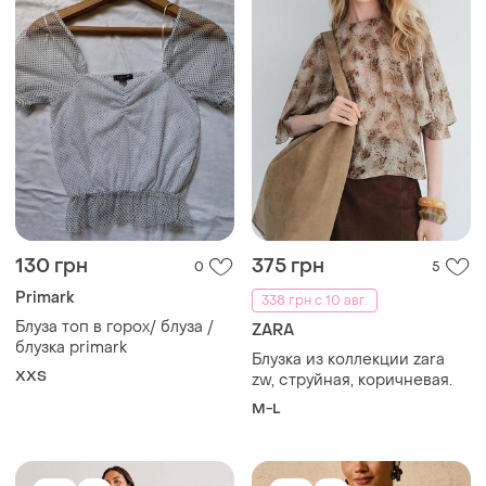
130 грн
375 грн
0
5
Primark
338 грн с 10 авг.
Блуза топ в горох/ блуза /
ZARA
блузка primark
Блузка из коллекции zara
XХS
zw, струйная, коричневая.
M-L