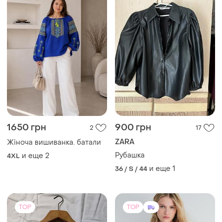
1650 грн
900 грн
2
17
ZARA
Жіноча вишиванка. батали
Рубашка
и еще
2
4XL
и еще
1
36 / S / 44
TOP
TOP