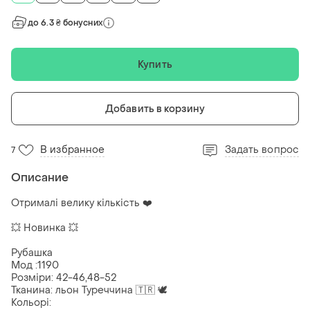
до 6.3 ₴ бонусних
Купить
Добавить в корзину
В избранное
Задать вопрос
7
Описание
Отрималі велику кількість ❤️
💥 Новинка 💥
Рубашка
Мод :1190
Розміри: 42-46,48-52
Тканина: льон Туреччина 🇹🇷 🕊️
Кольорі: