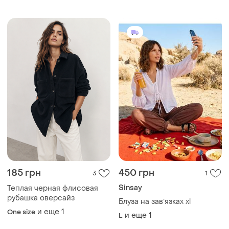
185 грн
450 грн
3
1
Sinsay
Теплая черная флисовая
рубашка оверсайз
Блуза на завʼязках xl
и еще
1
One size
и еще
1
L