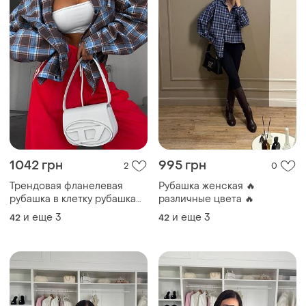
1042 грн
995 грн
2
0
Трендовая фланелевая
Рубашка женская 🔥
рубашка в клетку рубашка
различные цвета 🔥
на кнопках, рукава
и еще
3
и еще
3
42
42
снимаются много цветов