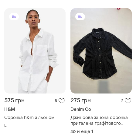
575 грн
275 грн
8
2
H&M
Denim Co
Сорочка h&m з льоном
Джинсова жіноча сорочка
приталена графітового
L
кольору подовжена
и еще
1
40