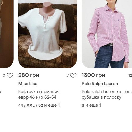
280 грн
1300 грн
0
7
12
Miss Lisa
Polo Ralph Lauren
а
Кофточка германия
Polo ralph lauren коттон
еврр.46 н/р 52-54
рубашка в полоску
и еще
1
и еще
1
44 / XXL / 52
S