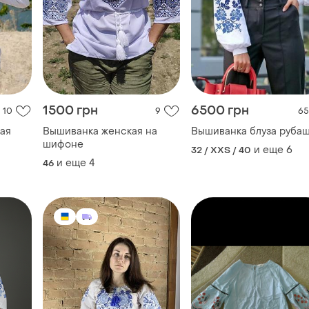
1500 грн
6500 грн
10
9
65
ая
Вышиванка женская на
Вышиванка блуза руба
шифоне
и еще
6
32 / XXS / 40
и еще
4
46