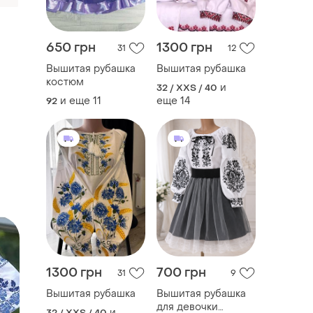
650 грн
1300 грн
31
12
Вышитая рубашка
Вышитая рубашка
костюм
и
32 / XXS / 40
и еще
11
еще
14
92
1300 грн
700 грн
31
9
Вышитая рубашка
Вышитая рубашка
для девочки
и
32 / XXS / 40