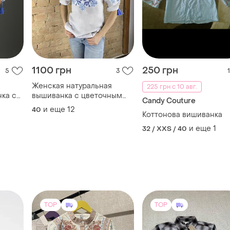
1100 грн
250 грн
5
3
1
Женская натуральная
225 грн с 10 авг.
ка с
вышиванка с цветочным
Candy Couture
орнаментом голубые розы
и еще
12
40
Коттонова вишиванка
и еще
1
32 / XXS / 40
TOP
TOP