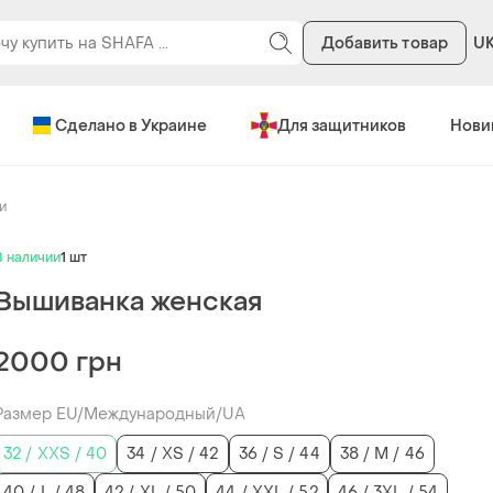
Добавить товар
U
Сделано в Украине
Для защитников
Нови
и
В наличии
1 шт
Вышиванка женская
2000 грн
Размер EU/Международный/UA
32 / XXS / 40
34 / XS / 42
36 / S / 44
38 / M / 46
40 / L / 48
42 / XL / 50
44 / XXL / 52
46 / 3XL / 54