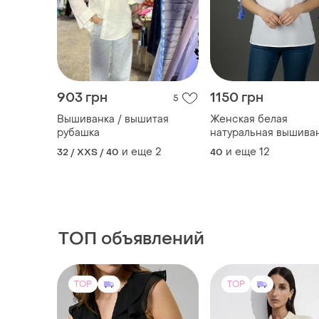
903 грн
1150 грн
5
Вышиванка / вышитая
Женская белая
рубашка
натуральная вышиван
голубыми розами в
и еще
2
и еще
12
32 / XXS / 40
40
орнаменте
ТОП объявлений
TOP
TOP