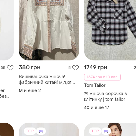
380 грн
1749 грн
58
8
2
Вишиваночка жіноча!
1574 грн с 10 авг.
фабричний китай! м,л,хл!
Tom Tailor
хлопок!
her
и еще
2
M
🌸 жіноча сорочка в
 без
клітинку | tom tailor
и еще
17
40
TOP
TOP