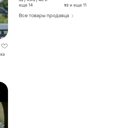
костюм
еще
14
и еще
11
92
Все товары продавца
шка