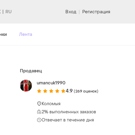
K
Вход
|
Регистрация
нки
Лента
Продавец
umancuk1990
4.9
(269 оценок)
Коломыя
2% выполненных заказов
Отвечает в течение дня