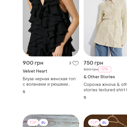
900 грн
750 грн
3
-12%
850 грн
Velvet Heart
& Other Stories
Блуза черная женская топ
с воланами и рюшами
Сорочка жіноча & ot
velvet
stories textured shirt
S
пояса
S
TOP
TOP