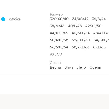
Размер:
32/XXS/40
34/XS/42
36/S/44
Голубой
38/M/46
40/L/48
42/XL/50
44/XXL/52
46/3XL/54
48/4XL/
50/4XL/58
52/5XL/60
54/5XL/
56/6XL/64
58/7XL/66
8XL/68
9XL/70
Сезон
Весна
Зима
Лето
Осень