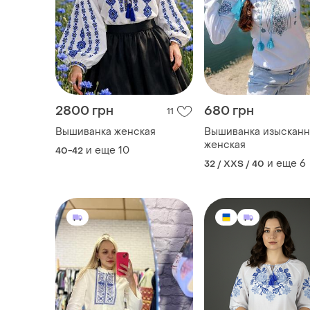
2800 грн
680 грн
11
Вышиванка женская
Вышиванка изысканн
женская
и еще
10
40-42
и еще
6
32 / XXS / 40