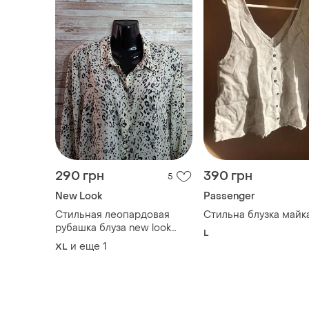
290 грн
390 грн
5
New Look
Passenger
Стильная леопардовая
Стильна блузка майк
рубашка блуза new look
L
размер xl-2xl
и еще
1
XL