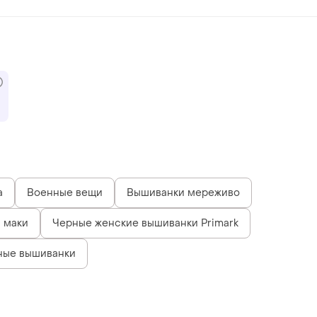
а
Военные вещи
Вышиванки мереживо
 маки
Черные женские вышиванки Primark
ные вышиванки