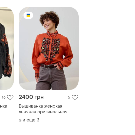
2400 грн
13
5
нка
Вышиванка женская
льняная оригинальная
и еще
3
S