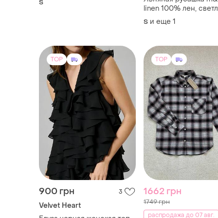
S
linen 100% лен, свет
сиреневая
и еще
1
S
TOP
TOP
900 грн
1662 грн
3
1749 грн
Velvet Heart
распродажа до 07 авг.