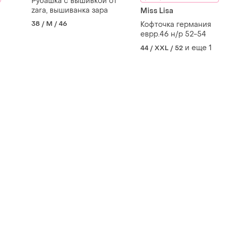
Рубашка с вышивкой от
zara, вышиванка зара
Miss Lisa
38 / M / 46
Кофточка германия
еврр.46 н/р 52-54
и еще
1
44 / XXL / 52