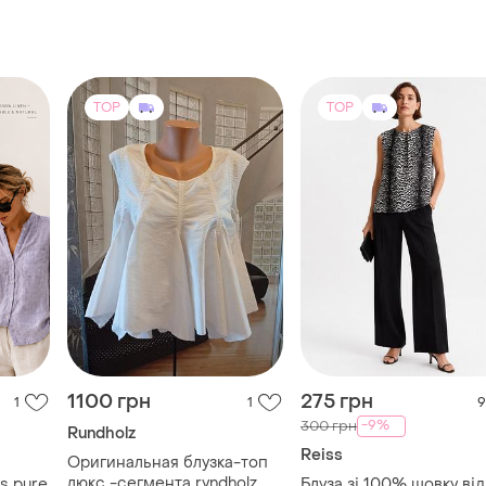
TOP
TOP
1100 грн
275 грн
1
1
9
-9%
300 грн
Rundholz
Reiss
Оригинальная блузка-топ
люкс -сегмента ryndholz
s pure
Блуза зі 100% шовку від