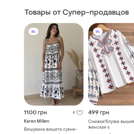
Товары от Супер-продавцов
1100 грн
499 грн
9
Karen Millen
Снижка!блузка выши
женская s
Вишукана вишита сукня-