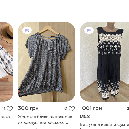
300 грн
1001 грн
11
0
2
M&S
ванка
Женская блуза выполнена
из воздушной вискозы с
Вишукана вишита сукня
геометрическим узором и