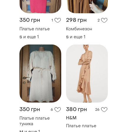
350 грн
298 грн
1
2
Платье платье
Комбинезон
и еще
1
и еще
1
S
S
350 грн
380 грн
6
26
H&M
Платье платье
туника
Платье платье
и еще
1
M