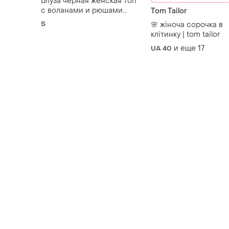
Блуза черная женская топ
с воланами и рюшами
Tom Tailor
velvet
S
🌸 жіноча сорочка в
клітинку | tom tailor
и еще
17
UA 40