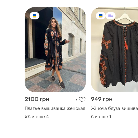
2100 грн
949 грн
7
Платье вышиванка женская
Жіноча блуза вишива
и еще
4
и еще
1
ХS
S