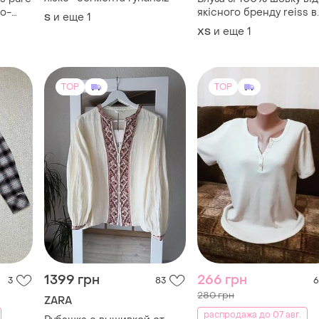
ло-
якісного бренду reiss в
и еще
1
S
анімалістичному принт
и еще
1
ХS
TOP
TOP
1399 грн
266 грн
3
83
6
280 грн
ZARA
распродажа до 07 авг.