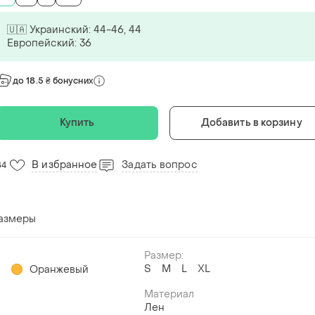
🇺🇦 Украинский: 44-46, 44
Европейский: 36
до 18.5 ₴ бонусних
Купить
Добавить в корзину
В избранное
Задать вопрос
84
размеры
Размер:
S
M
L
XL
й
Оранжевый
Материал
Лен