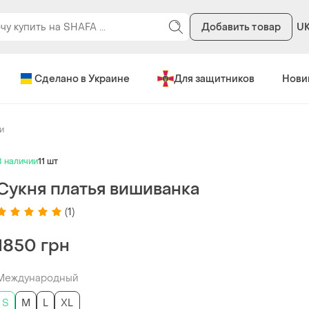
Добавить товар
U
Сделано в Украине
Для защитников
Нови
и
В наличии
11 шт
Сукня платья вишиванка
(1)
1850 грн
Международный
S
M
L
XL