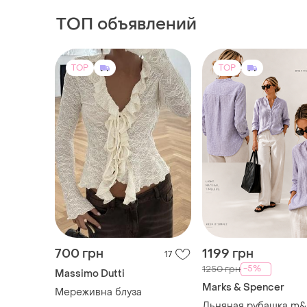
ТОП объявлений
TOP
TOP
700 грн
1199 грн
17
-5%
1250 грн
Massimo Dutti
Marks & Spencer
Мереживна блуза
Льняная рубашка m&