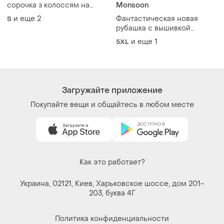
сорочка з колоссям на
Monsoon
рукавах, під домоткане
и еще
2
Фантастическая новая
S
полотно, красивий пишний
рубашка с вышивкой
рукав, манжет на
большого размера батал
и еще
1
5XL
гудзику(колір айворі)
Загружайте приложение
Покупайте вещи и общайтесь в любом месте
Как это работает?
Украина, 02121, Киев, Харьковское шоссе, дом 201-
203, буква 4Г
Политика конфиденциальности