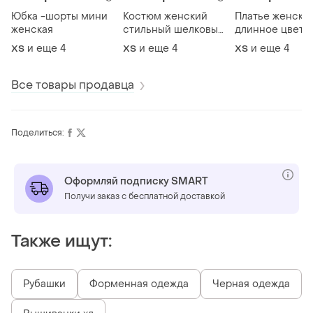
Юбка -шорты мини
Костюм женский
Платье женско
женская
стильный шелковый
длинное цвето
с бомбером
и еще
4
и еще
4
и еще
4
ХS
ХS
ХS
Все товары продавца
Поделиться:
Оформляй подписку SMART
Получи заказ с бесплатной доставкой
Также ищут:
Рубашки
Форменная одежда
Черная одежда