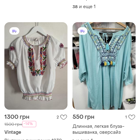
и еще
1
38
1300 грн
550 грн
2
1
-14%
1500 грн
Длинная, легкая блуза-
Vintage
вышиванка, оверсайз