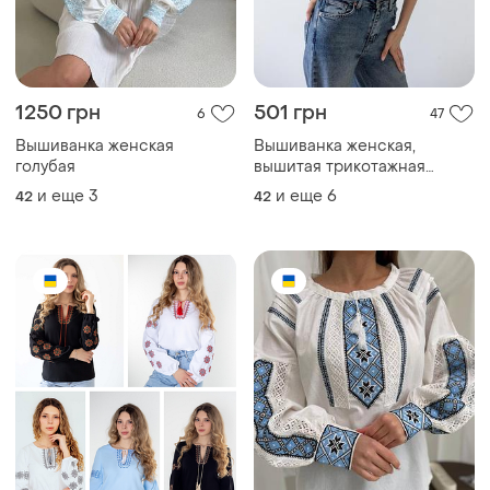
1250 грн
501 грн
6
47
Вышиванка женская
Вышиванка женская,
голубая
вышитая трикотажная
рубашка для женщин,
и еще
3
и еще
6
42
42
голубая вышиванка