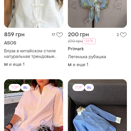
859 грн
200 грн
17
2
-26%
270 грн
ASOS
Primark
Блуза в китайском стиле
натуральная трендовые
Легенька рубашка
блуза с застежками -
и еще
1
M
и еще
1
M
узелками р.m-l
TOP
TOP