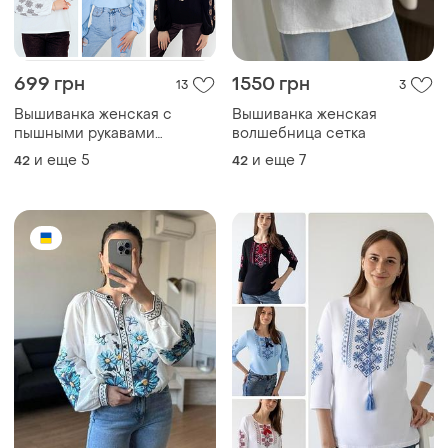
699 грн
1550 грн
13
3
Вышиванка женская с
Вышиванка женская
пышными рукавами
волшебница сетка
вышиванка женская
и еще
5
и еще
7
42
42
трикотажная длинным
рукавом,