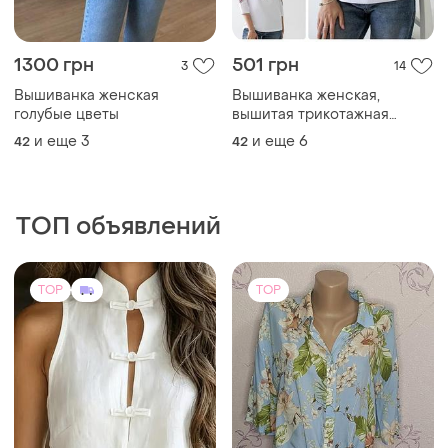
1300 грн
501 грн
3
14
Вышиванка женская
Вышиванка женская,
голубые цветы
вышитая трикотажная
рубашка для женщин,
и еще
3
и еще
6
42
42
вышиванка с украинским
орнаментом
ТОП объявлений
TOP
TOP