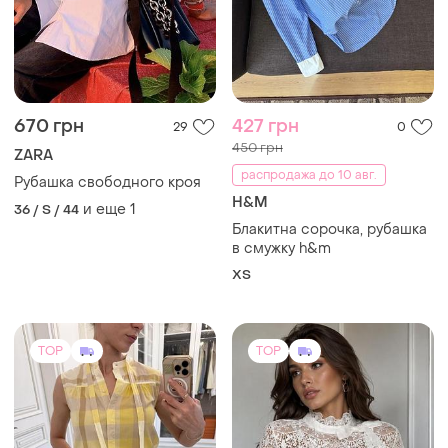
670 грн
427 грн
29
0
450 грн
ZARA
распродажа до 10 авг.
Рубашка свободного кроя
H&M
и еще
1
36 / S / 44
Блакитна сорочка, рубашка
в смужку h&m
ХS
TOP
TOP