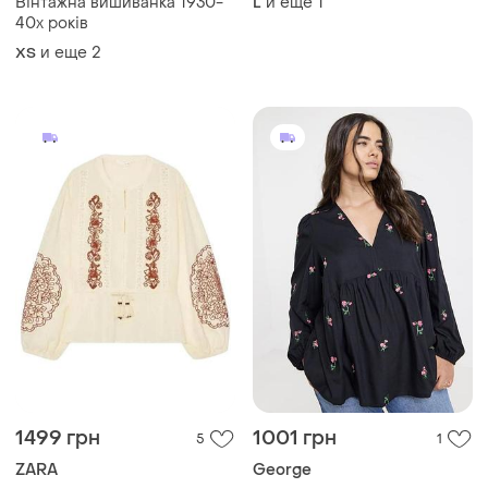
Вінтажна вишиванка 1930-
и еще
1
L
40х років
и еще
2
ХS
1499 грн
1001 грн
5
1
ZARA
George