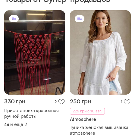
330 грн
250 грн
2
1
Приостановка красочная
225 грн с 10 авг.
ручной работы
Atmosphere
и еще
2
46
Туника женская вышиванка
atmosphere