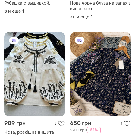
Рубашка с вышивкой.
Нова чорна блуза на запах з
вишивкою
и еще
1
S
и еще
1
XL
989 грн
650 грн
8
4
-57%
1500 грн
Нова, розкішна вишита