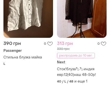
390 грн
313 грн
0
0
330 грн
Passenger
распродажа до 10 авг.
Стильна блузка майка
Next
L
Сток!блуза🏷🏷индия
евр.12(40)наш 48-50р!
и еще
1
40 / L / 48