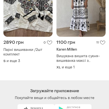
2890 грн
1100 грн
0
11
Karen Millen
Парні вишиванки /2шт
комплект
Вишукана вишита сукня-
вишиванка максі з
и еще
3
S
красивою спиною
и еще
1
XL
Загружайте приложение
Покупайте вещи и общайтесь в любом месте