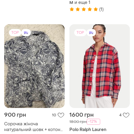
и еще
1
M
(1)
TOP
TOP
900 грн
1600 грн
10
4
-12%
1800 грн
Сорочка жіноча
натуральний шовк + котон
Polo Ralph Lauren