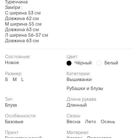
Туреччина
Заміри :
С ширина 53 см
Довжина 62 см
М ширина 55 см
Довжина 63 см
Л ширина 56-57 см
Довжина 63 см
Состояние:
Цвет:
Новое
Чёрный
Белый
Размер:
Категории:
S
M
L
Вышиванки
Рубашки и блузы
Тип
Длина рукава
Блуза
Длинный
Особенности
Сезон
Базовые
Весна
Лето
Осень
Принт
Материал