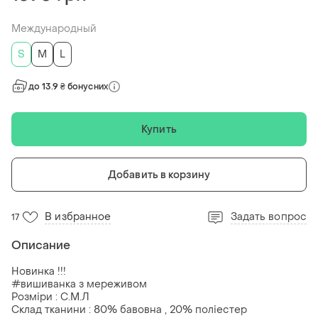
Международный
S
M
L
до 13.9 ₴ бонусних
Купить
Добавить в корзину
В избранное
Задать вопрос
17
Описание
Новинка !!!
#вишиванка з мереживом
Розміри : С.М.Л
Склад тканини : 80% бавовна , 20% поліестер