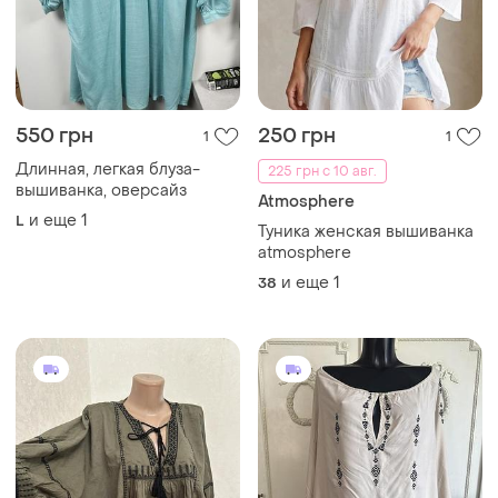
550 грн
250 грн
1
1
Длинная, легкая блуза-
225 грн с 10 авг.
вышиванка, оверсайз
Atmosphere
и еще
1
L
Туника женская вышиванка
atmosphere
и еще
1
38