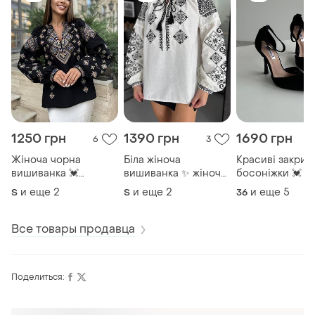
1250 грн
1390 грн
1690 грн
6
3
Жіноча чорна
Біла жіноча
Красиві закриті
вишиванка 💓
вишиванка ✨ жіноча
босоніжки 💓 ч
стильна жіноча
вишита блуза ✨
босоніжки сати
и еще
2
и еще
2
и еще
5
S
S
36
вишиванка 💓
блуза з вишивкою ✨
каблуку 💓 жіноч
вишита блуза 💓
туфлі на каблуку
Все товары продавца
Поделиться: