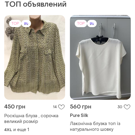
ТОП объявлений
TOP
TOP
450 грн
560 грн
14
30
Pure Silk
Роскішна блуза , сорочка
великий розмір
Лаконічна блузка топ із
натурального шовку
и еще
1
4XL