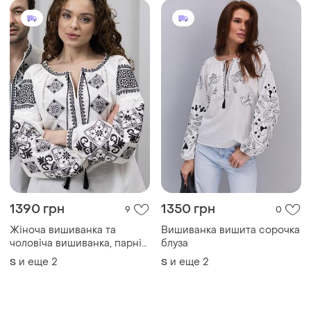
1390 грн
1350 грн
9
0
Жіноча вишиванка та
Вишиванка вишита сорочка
чоловіча вишиванка, парні
блуза
вишиванки ☺️ біла з чорним
и еще
2
и еще
2
S
S
вишиванки