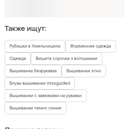
Оформляй подписку SMART
Получи заказ с бесплатной доставкой
Также ищут:
Рубашки в Хмельницком
Форменная одежда
Одежда
Вишита сорочка з волошками
Вышиванка безрукавка
Вышиванки этно
Блузы вышиванки missguided
Вышиванки с завязками на рукавах
Вышиванки темно синие