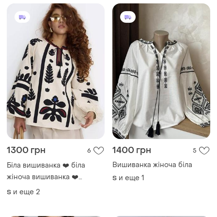
1300 грн
1400 грн
6
5
Вишиванка жіноча біла
Біла вишиванка ❤️ біла
жіноча вишиванка ❤️
и еще
1
S
вишита сорочка ☺️
и еще
2
S