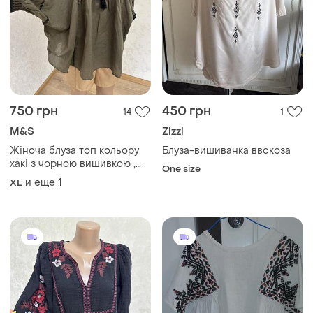
750 грн
450 грн
14
1
M&S
Zizzi
Жіноча блуза топ кольору
Блуза-вишиванка ввскоза
хакі з чорною вишивкою ,
One size
вишиванка
и еще
1
XL