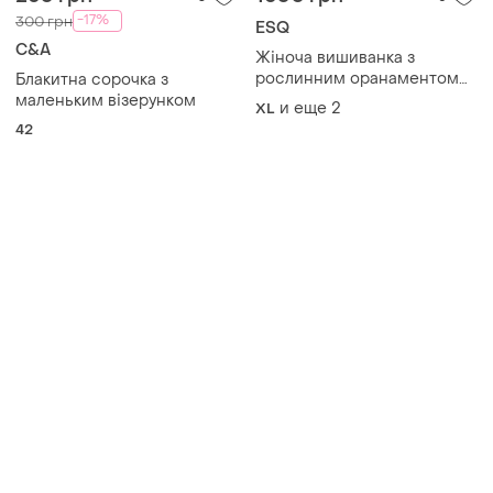
-17%
300 грн
ESQ
C&A
Жіноча вишиванка з
рослинним оранаментом
Блакитна сорочка з
esq (туреччина), блуза в
маленьким візерунком
и еще
2
XL
етно стилі. батали
42