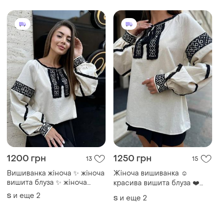
1200 грн
1250 грн
13
15
Вишиванка жіноча ✨ жіноча
Жіноча вишиванка ☺️
вишита блуза ✨ жіноча
красива вишита блуза ❤️
вишиванка біла
стильна вишиванка
и еще
2
S
и еще
2
S