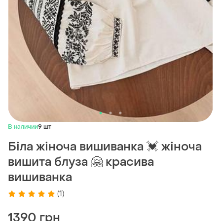
В наличии
9 шт
Біла жіноча вишиванка 💓 жіноча
вишита блуза 🤗 красива
вишиванка
(1)
1390 грн