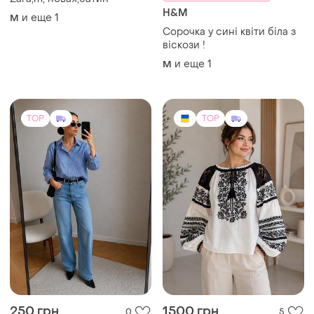
Zara,m, новая,сатин
H&M
и еще
1
M
Сорочка у сині квіти біла з
віскози !
и еще
1
M
TOP
TOP
250 грн
1500 грн
0
5