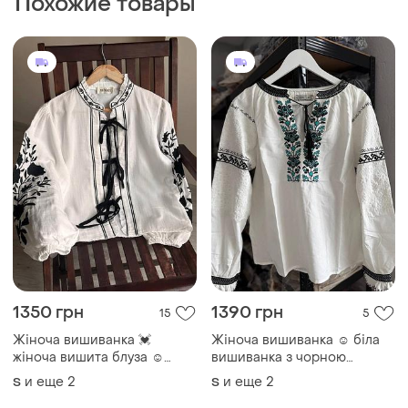
Похожие товары
1350 грн
1390 грн
15
5
Жіноча вишиванка 💓
Жіноча вишиванка ☺️ біла
жіноча вишита блуза ☺️
вишиванка з чорною
жіноча біла вишиванка 💓
вишивкою 💓 вишита блуза
и еще
2
и еще
2
S
S