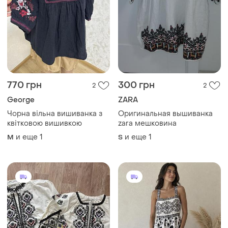
770 грн
300 грн
2
2
George
ZARA
Чорна вільна вишиванка з
Оригинальная вышиванка
квітковою вишивкою
zara мешковина
и еще
1
и еще
1
M
S