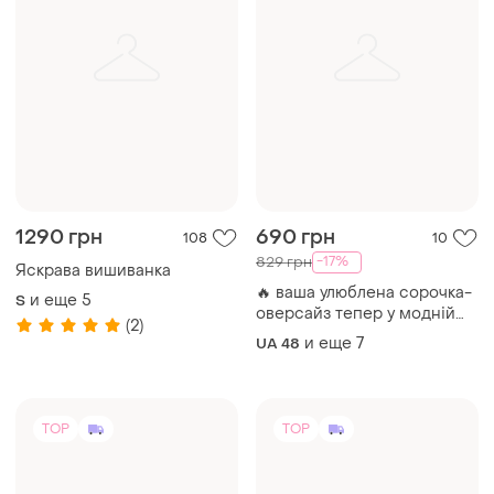
1290 грн
690 грн
108
10
-17%
829 грн
Яскрава вишиванка
🔥 ваша улюблена сорочка-
и еще
5
S
оверсайз тепер у модній
(2)
клітинці. ✔ котон із
и еще
7
UA 48
люрексовою ниткою
TOP
TOP