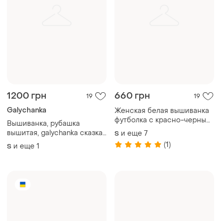
1200 грн
660 грн
19
19
Galychanka
Женская белая вышиванка
футболка с красно-черным
Вышиванка, рубашка
орнаментом
вышитая, galychanka сказка,
и еще
7
S
р. s-m
(1)
и еще
1
S