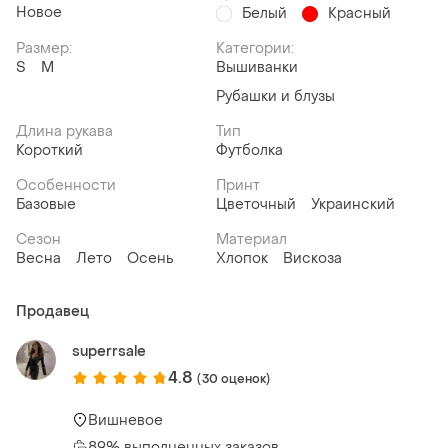
Новое
Белый
Красный
Размер:
Категории:
S
M
Вышиванки
Рубашки и блузы
Длина рукава
Тип
Короткий
Футболка
Особенности
Принт
Базовые
Цветочный
Украинский
Сезон
Материал
Весна
Лето
Осень
Хлопок
Вискоза
Продавец
superrsale
4.8
(30 оценок)
Вишневое
89% выполненных заказов