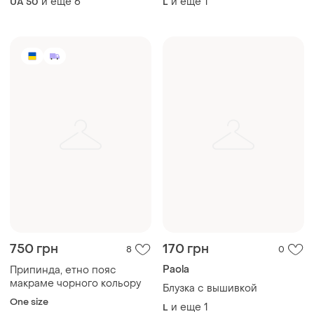
и еще
6
и еще
1
UA 50
L
750 грн
170 грн
8
0
Paola
Припинда, етно пояс
макраме чорного кольору
Блузка с вышивкой
One size
и еще
1
L