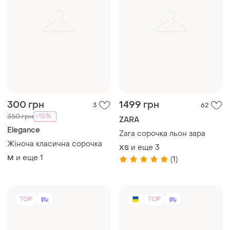
300 грн
1499 грн
3
62
-15%
350 грн
ZARA
Elegance
Zara сорочка льон зара
Жіноча класична сорочка
и еще
3
ХS
и еще
1
M
(1)
TOP
TOP