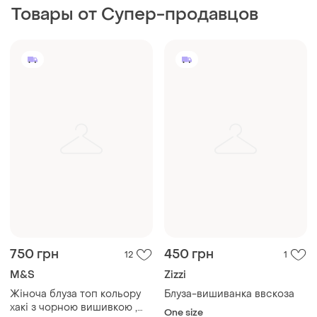
Товары от Супер-продавцов
750 грн
450 грн
12
1
M&S
Zizzi
Жіноча блуза топ кольору
Блуза-вишиванка ввскоза
хакі з чорною вишивкою ,
One size