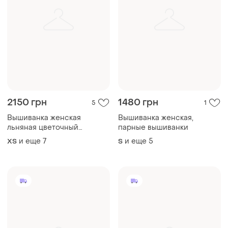
2150 грн
1480 грн
5
1
Вышиванка женская
Вышиванка женская,
льняная цветочный
парные вышиванки
орнамент
и еще
7
и еще
5
ХS
S