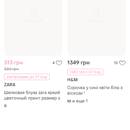
313 грн
1349 грн
4
15
330 грн
1282 грн с 07 Aug
распродажа до 07 Aug
H&M
ZARA
Сорочка у сині квіти біла з
Шелковая блуза zara яркий
віскози !
цветочный принт размер s
и еще
1
M
S