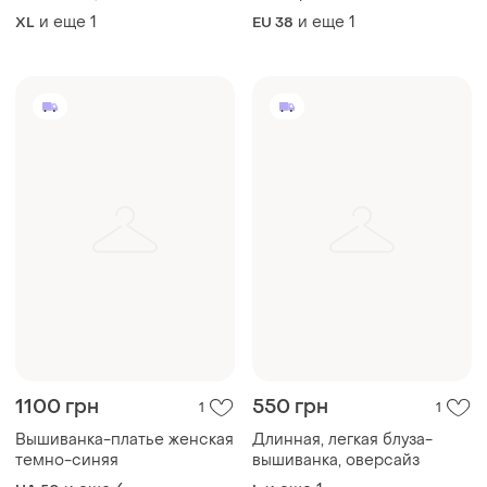
и еще
1
и еще
1
XL
EU 38
1100 грн
550 грн
1
1
Вышиванка-платье женская
Длинная, легкая блуза-
темно-синяя
вышиванка, оверсайз