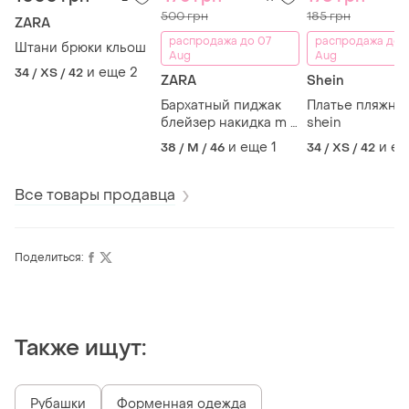
500 грн
185 грн
ZARA
распродажа до 07
распродажа до 
Штани брюки кльош
Aug
Aug
и еще
2
34 / XS / 42
ZARA
Shein
Бархатный пиджак
Платье пляжное
блейзер накидка m l
shein
zara
и еще
1
и е
38 / M / 46
34 / XS / 42
Все товары продавца
Поделиться:
Также ищут:
Рубашки
Форменная одежда