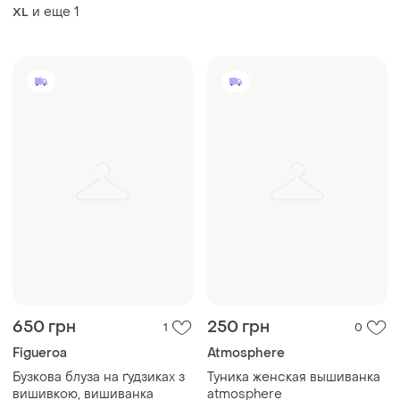
вишиванка
и еще
1
XL
650 грн
250 грн
1
0
Figueroa
Atmosphere
Бузкова блуза на ґудзиках з
Туника женская вышиванка
вишивкою, вишиванка
atmosphere