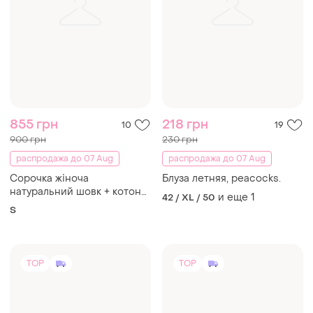
855 грн
218 грн
10
19
900 грн
230 грн
распродажа до 07 Aug
распродажа до 07 Aug
Сорочка жіноча
Блуза летняя, peacocks.
натуральний шовк + котон
и еще
1
42 / XL / 50
на с!
S
TOP
TOP