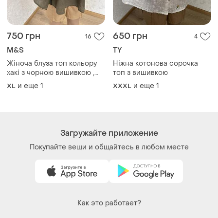
750 грн
650 грн
16
4
M&S
TY
Жіноча блуза топ кольору
Ніжна котонова сорочка
хакі з чорною вишивкою ,
топ з вишивкою
вишиванка
и еще
1
и еще
1
XL
XXXL
Загружайте приложение
Покупайте вещи и общайтесь в любом месте
Как это работает?