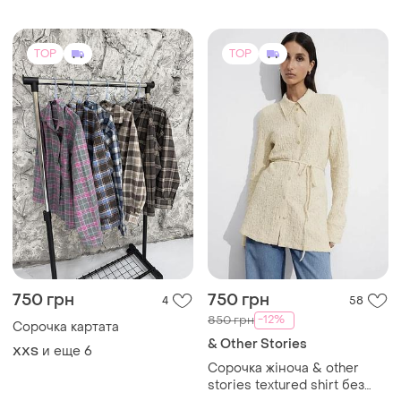
TOP
TOP
750 грн
750 грн
4
58
-12%
850 грн
Сорочка картата
& Other Stories
и еще
6
XХS
Сорочка жіноча & other
stories textured shirt без