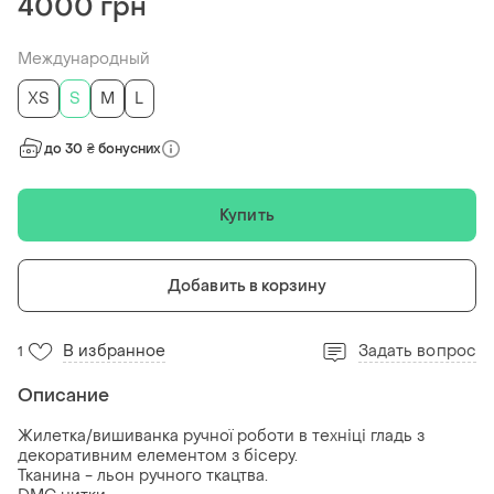
4000 грн
Международный
ХS
S
M
L
до 30 ₴ бонусних
Купить
Добавить в корзину
В избранное
Задать вопрос
1
Описание
Жилетка/вишиванка ручної роботи в техніці гладь з
декоративним елементом з бісеру.
Тканина - льон ручного ткацтва.