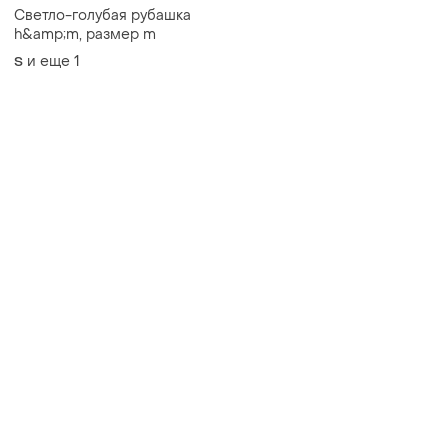
Светло-голубая рубашка
h&amp;m, размер m
и еще
1
S