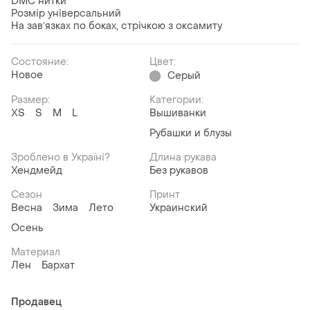
DMC нитки
Розмір універсальний
На завʼязках по боках, стрічкою з оксамиту
Состояние:
Цвет:
Новое
Серый
Размер:
Категории:
ХS
S
M
L
Вышиванки
Рубашки и блузы
Зроблено в Україні?
Длина рукава
Хендмейд
Без рукавов
Сезон
Принт
Весна
Зима
Лето
Украинский
Осень
Материал
Лен
Бархат
Продавец