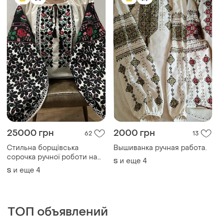
25000 грн
2000 грн
62
13
Стильна борщівська
Вышиванка ручная работа.
сорочка ручної роботи на
и еще
4
S
сірому льоні. ж-3078
и еще
4
S
ТОП объявлений