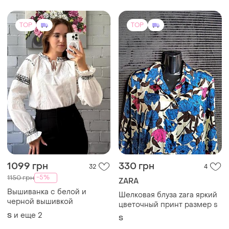
TOP
TOP
1099 грн
330 грн
32
4
-5%
1150 грн
ZARA
Вышиванка с белой и
Шелковая блуза zara яркий
черной вышивкой
цветочный принт размер s
и еще
2
S
S