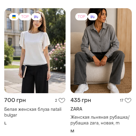
TOP
TOP
700 грн
435 грн
2
17
ZARA
Белая женская блуза natali
bulgar
Женская льняная рубашка/
рубашка zara, новая, m
L
M