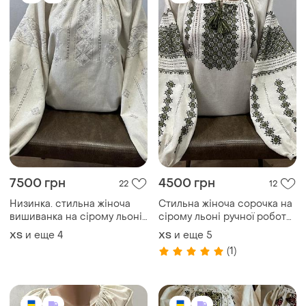
7500 грн
4500 грн
22
12
Низинка. стильна жіноча
Стильна жіноча сорочка на
вишиванка на сірому льоні
сірому льоні ручної роботи.
ручної роботи. ж-3287
ж-3254
и еще
4
и еще
5
ХS
ХS
(1)