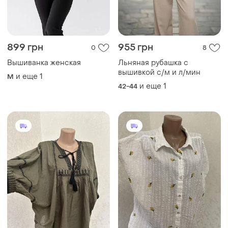
899 грн
955 грн
0
8
Вышиванка женская
Льняная рубашка с
вышивкой с/м и л/мин
и еще
1
M
и еще
1
42-44