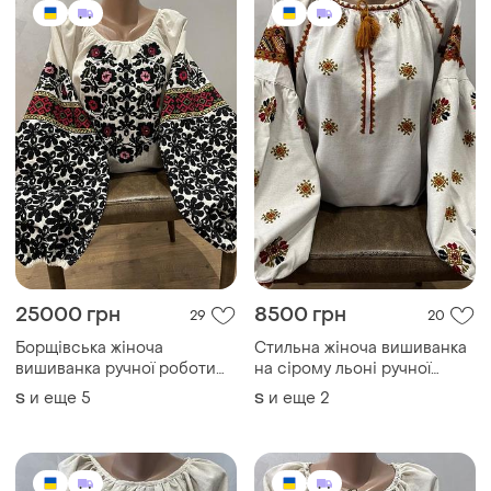
25000 грн
8500 грн
29
20
Борщівська жіноча
Стильна жіноча вишиванка
вишиванка ручної роботи
на сірому льоні ручної
на сірому льоні. ж-3077
роботи. ж-3272
и еще
5
и еще
2
S
S