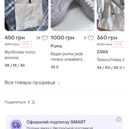
450 грн
1000 грн
360 грн
24
0
-10%
-10%
499 грн
400 грн
Puma
ZARA
Футболка поло,
Кедм puma jada
жіноча
renew sneakers
Тренч/плащ zar
оригінал
38 / M / 46
35.5
и е
34 / XS / 42
Все товары продавца
Поделиться:
Оформляй подписку SMART
Получи заказ с бесплатной доставкой