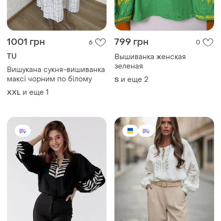
1001 грн
799 грн
6
0
TU
Вышиванка женская
зеленая
Вишукана сукня-вишиванка
максі чорним по білому
и еще
2
S
и еще
1
XXL