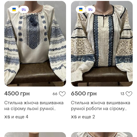
4500 грн
6500 грн
66
13
Стильна жіноча вишиванка
Стильна жіноча вишиванка
на сірому льоні ручної
ручної роботи на сірому
роботи. ж-3299
льоні. ж-3300
и еще
4
и еще
2
ХS
ХS