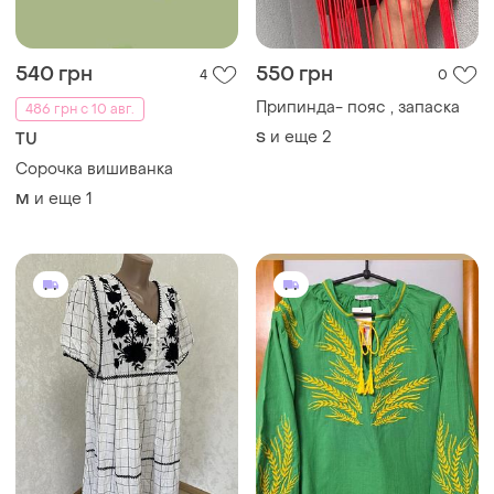
540 грн
550 грн
4
0
Припинда- пояс , запаска
486 грн с 10 авг.
и еще
2
S
TU
Сорочка вишиванка
и еще
1
M