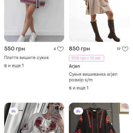
550 грн
850 грн
4
19
Плаття вишите сукня
808 грн с 10 авг.
и еще
1
S
Arjen
Сукня вишиванка arjen
розмір s/m
и еще
1
S