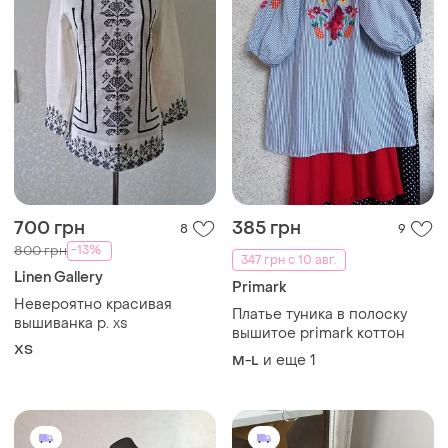
700 грн
385 грн
8
9
-13%
800 грн
347 грн с 10 авг.
Linen Gallery
Primark
Невероятно красивая
Платье туника в полоску
вышиванка р. xs
вышитое primark коттон
ХS
и еще
1
M-L