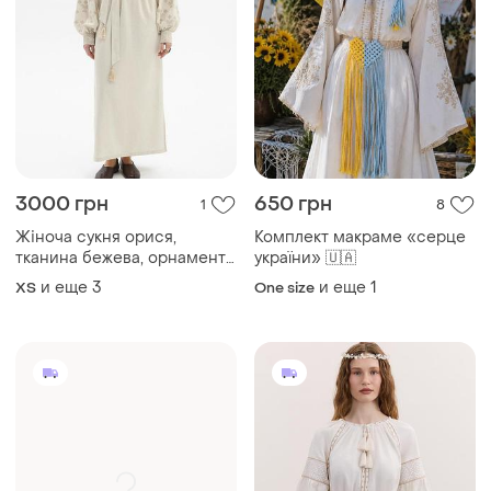
3000 грн
650 грн
1
8
Жіноча сукня орися,
Комплект макраме «серце
тканина бежева, орнамент
україни» 🇺🇦
бежевий
и еще
3
и еще
1
ХS
One size