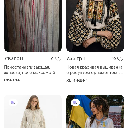
710 грн
755 грн
0
10
Приостанавливающая,
Новая красивая вышиванка
запаска, пояс макраме 🌷
с рисунком орнаментом в
этно стиле.
One size
и еще
1
XL