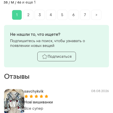
и еще
1
38 / M / 46
1
2
3
4
5
6
7
>
Не нашли то, что ищете?
Подпишитесь на поиск, чтобы узнавать о
появлении новых вещей
Подписаться
Отзывы
savchykvik
08.08.2026
Нові вишиванки
Все супер