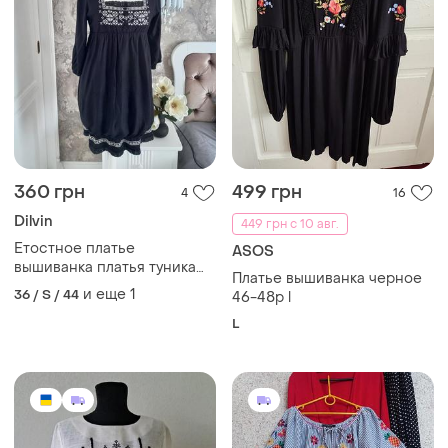
360 грн
499 грн
4
16
Dilvin
449 грн с 10 авг.
Етостное платье
ASOS
вышиванка платья туника
Платье вышиванка черное
черная
и еще
1
36 / S / 44
46-48р l
L