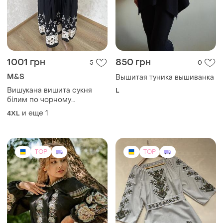
1001 грн
850 грн
5
0
M&S
Вышитая туника вышиванка
Вишукана вишита сукня
L
білим по чорному
вишиванка
и еще
1
4XL
TOP
TOP