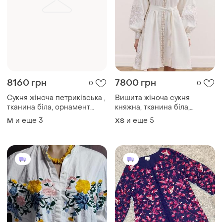
8160 грн
7800 грн
0
0
Сукня жіноча петриківська ,
Вишита жіноча сукня
тканина біла, орнамент
княжна, тканина біла,
червоно-чорний
орнамент золотавий
и еще
3
и еще
5
M
ХS