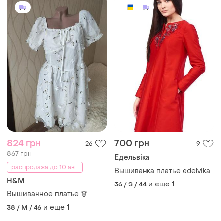
824 грн
700 грн
26
9
867 грн
Едельвіка
распродажа до 10 авг.
Вышиванка платье edelvika
H&M
и еще
1
36 / S / 44
Вышиванное платье 👗
и еще
1
38 / M / 46