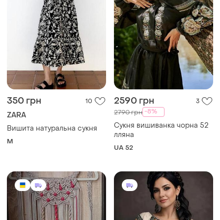
350 грн
2590 грн
10
3
-8%
2790 грн
ZARA
Сукня вишиванка чорна 52
Вишита натуральна сукня
лляна
M
UA 52