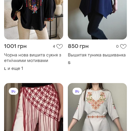
1001 грн
850 грн
4
0
Чорна нова вишита сукня з
Вышитая туника вышиванка
етнічними мотивами
S
и еще
1
L