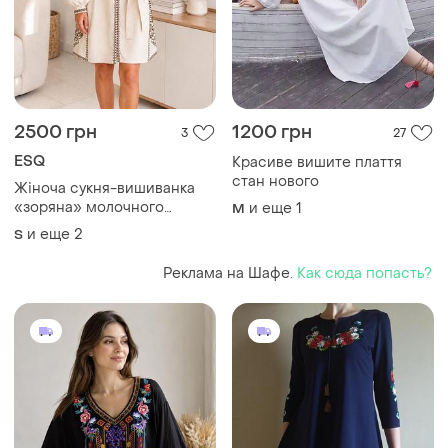
2500 грн
1200 грн
3
27
ESQ
Красиве вишите плаття
стан нового
Жіноча сукня-вишиванка
«зоряна» молочного
и еще
1
M
кольору на льоні
и еще
2
S
Реклама на Шафе.
Как сюда попасть?