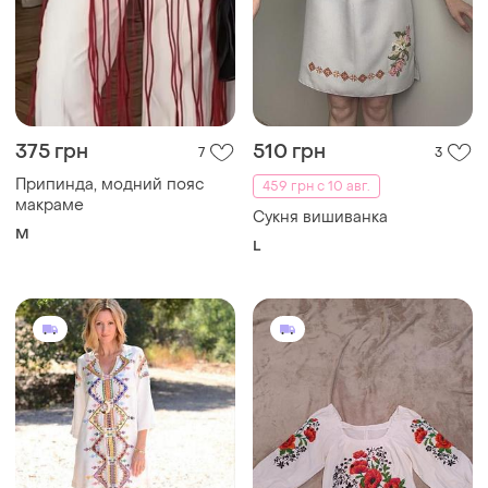
375 грн
510 грн
7
3
Припинда, модний пояс
459 грн с 10 авг.
макраме
Сукня вишиванка
M
L