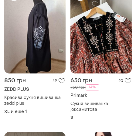
850 грн
650 грн
49
20
-14%
750 грн
ZEDD PLUS
Primark
Красива сукня вишиванка
zedd plus
Сукня вишиванка
,оксамитова
и еще
1
XL
S