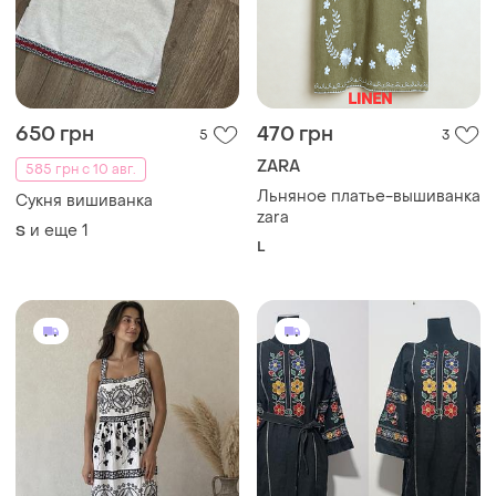
650 грн
470 грн
5
3
ZARA
585 грн с 10 авг.
Льняное платье-вышиванка
Сукня вишиванка
zara
и еще
1
S
L