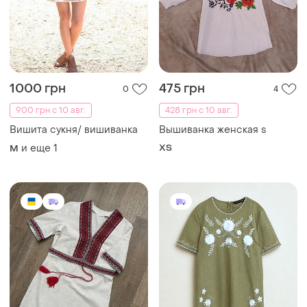
1000 грн
475 грн
0
4
900 грн с 10 авг.
428 грн с 10 авг.
Вишита сукня/ вишиванка
Вышиванка женская s
и еще
1
ХS
M