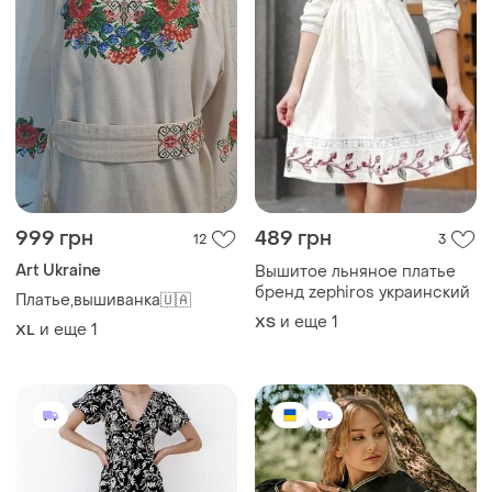
999 грн
489 грн
12
3
Art Ukraine
Вышитое льняное платье
бренд zephiros украинский
Платье,вышиванка🇺🇦
и еще
1
ХS
и еще
1
XL