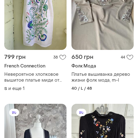
799 грн
650 грн
38
44
French Connection
Фолк Мода
Невероятное хлопковое
Платье вышиванка дерево
вышитое платье миди от
жизни фолк мода, m-l
бренда french connection
и еще
1
40 / L / 48
S
сарафан вышивка