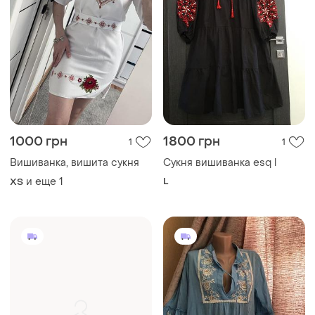
1000 грн
1800 грн
1
1
Вишиванка, вишита сукня
Сукня вишиванка esq l
и еще
1
L
ХS