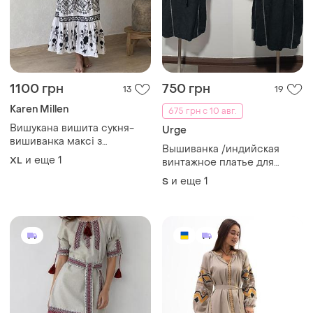
1100 грн
750 грн
13
19
Karen Millen
675 грн с 10 авг.
Вишукана вишита сукня-
Urge
вишиванка максі з
Вышиванка /индийская
красивою спиною
и еще
1
XL
винтажное платье для
создания аутентичной
и еще
1
S
вышиванки (или как есть), m