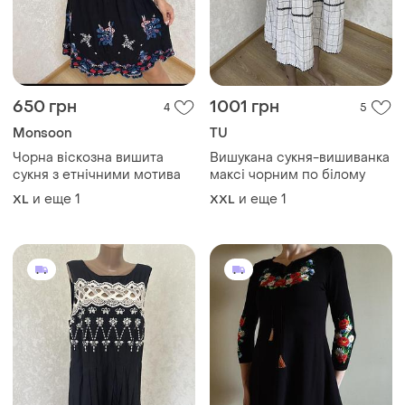
650 грн
1001 грн
4
5
Monsoon
TU
Чорна віскозна вишита
Вишукана сукня-вишиванка
сукня з етнічними мотива
максі чорним по білому
и еще
1
и еще
1
XL
XXL