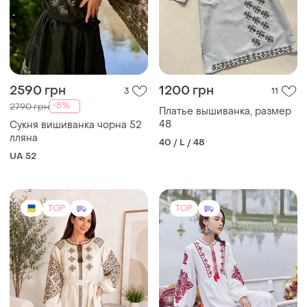
2590 грн
1200 грн
3
11
-8%
2790 грн
Платье вышиванка, размер
48
Сукня вишиванка чорна 52
лляна
40 / L / 48
UA 52
TOP
TOP