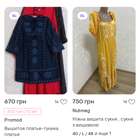
670 грн
750 грн
16
14
Nutmeg
603 грн с 10 авг.
Ніжна вишита сукня , сукня
Promod
з вишивкою
Вышитое платье-туника
и еще
1
40 / L / 48
платье