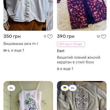
350 грн
390 грн
11
13
Вишиванка zara m-l
351 грн с 10 авг.
и еще
1
M-L
East
Вишитий лляний жіночій
кардіган в стилі бохо
и еще
1
S