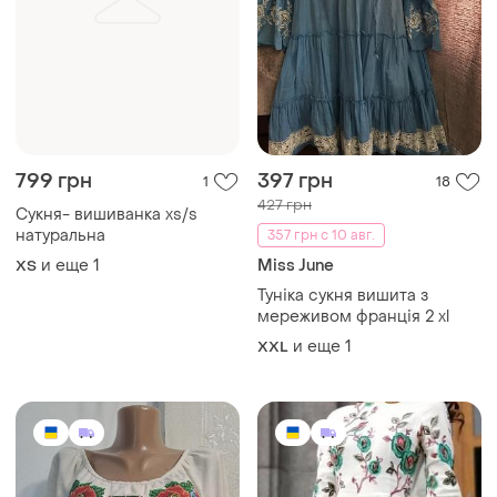
799 грн
397 грн
1
18
427 грн
Сукня- вишиванка xs/s
натуральна
357 грн с 10 авг.
и еще
1
Miss June
ХS
Туніка сукня вишита з
мереживом франція 2 xl
и еще
1
XXL